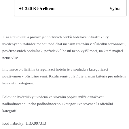
+1 320 Kč /celkem
Vybrat
Čas stravování a provoz jednotlivých prvků hotelové infrastruktury
uvedených v nabídce mohou podléhat menším změnám v důsledku sezónnosti,
povětrnostních podmínek, požadavků hostů nebo vyšší moci, na které majitel
nemá vliv.
Informace o oficiální kategorizaci hotelu je v souladu s kategorizací
používanou v příslušné zemi. Každá země uplatňuje vlastní kritéria pro udělení
konkrétní kategorie.
Polovina hvězdičky uvedená ve slovním popisu může označovat
nadhodnocenou nebo podhodnocenou kategorii ve srovnání s oficiální
kategorií.
Kód nabídky:
HBX997313