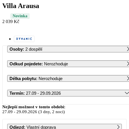
Villa Arausa
Novinka
2 039 Kč
Osoby
:
2 dospělí
Odkud pojedete
:
Nerozhoduje
Délka pobytu
:
Nerozhoduje
Termín
:
27.09 - 29.09.2026
Září 2026
Nejlepší možnost v tomto období:
27.09
-
29.09.2026
(3 dny, 2 noci)
PO
ÚT
ST
ČT
PÁ
SO
NE
Odjezd
:
Vlastní doprava