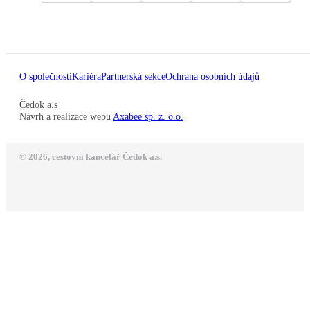
O společnosti
Kariéra
Partnerská sekce
Ochrana osobních údajů
Čedok a.s
Návrh a realizace webu
Axabee sp. z. o.o.
© 2026, cestovní kancelář Čedok a.s.