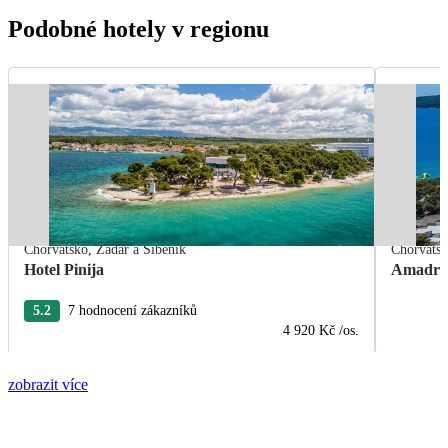
Podobné hotely v regionu
Chorvatsko
,
Zadar a Šibenik
Chorvats
Hotel Pinija
Amadria
5.2
7 hodnocení zákazníků
4 920 Kč
/os.
zobrazit více