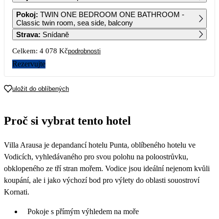
1
2
3
4
5
6
Pokoj
:
TWIN ONE BEDROOM ONE BATHROOM -
5 699
5 189
4 759
4 639
3 949
3 259
Classic twin room, sea side, balcony
Strava
:
Snídaně
7
8
9
10
11
12
13
3 809
4 359
4 749
4 749
4 749
4 749
4 749
Celkem:
4 078 Kč
podrobnosti
14
15
16
17
18
19
20
Rezervujte
3 449
3 449
3 449
3 039
2 619
21
22
23
24
25
26
27
uložit do oblíbených
2 619
2 619
2 619
2 879
2 879
2 539
2 039
28
29
30
Proč si vybrat tento hotel
2 039
2 039
2 039
Villa Arausa je depandancí hotelu Punta, oblíbeného hotelu ve
Vodicích, vyhledávaného pro svou polohu na poloostrůvku,
obklopeného ze tří stran mořem. Vodice jsou ideální nejenom kvůli
koupání, ale i jako výchozí bod pro výlety do oblasti souostroví
Kornati.
Pokoje s přímým výhledem na moře