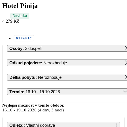
Hotel Pinija
Novinka
4 279 Kč
Osoby
:
2 dospělí
Odkud pojedete
:
Nerozhoduje
Délka pobytu
:
Nerozhoduje
Termín
:
16.10 - 19.10.2026
Říjen 2026
Nejlepší možnost v tomto období:
16.10
-
19.10.2026
(4 dny, 3 noci)
PO
ÚT
ST
ČT
PÁ
SO
NE
Odjezd
:
Vlastní doprava