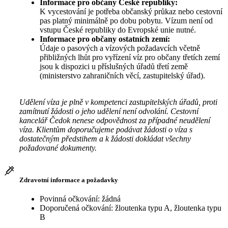
Informace pro občany České republiky:
K vycestování je potřeba občanský průkaz nebo cestovní
pas platný minimálně po dobu pobytu. Vízum není od
vstupu České republiky do Evropské unie nutné.
Informace pro občany ostatních zemí:
Údaje o pasových a vízových požadavcích včetně
přibližných lhůt pro vyřízení víz pro občany třetích zemí
jsou k dispozici u příslušných úřadů třetí země
(ministerstvo zahraničních věcí, zastupitelský úřad).
Udělení víza je plně v kompetenci zastupitelských úřadů, proti
zamítnutí žádosti o jeho udělení není odvolání. Cestovní
kancelář Čedok nenese odpovědnost za případné neudělení
víza. Klientům doporučujeme podávat žádosti o víza s
dostatečným předstihem a k žádosti dokládat všechny
požadované dokumenty.
Zdravotní informace a požadavky
Povinná očkování: žádná
Doporučená očkování: žloutenka typu A, žloutenka typu
B