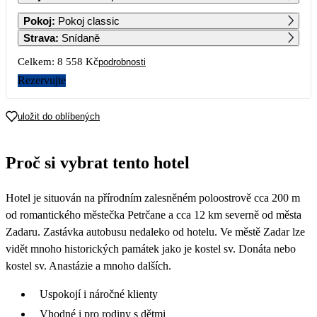
1
2
3
4
Pokoj
:
Pokoj classic
5 679
5 649
5 629
5 629
Strava
:
Snídaně
5
6
7
8
9
10
11
Celkem:
8 558 Kč
podrobnosti
5 629
5 629
5 629
5 629
5 629
5 629
5 629
Rezervujte
12
13
14
15
16
17
18
5 629
5 629
5 179
4 729
4 279
4 279
4 279
uložit do oblíbených
19
20
21
22
23
24
25
4 279
4 279
4 279
4 279
4 279
4 279
4 279
Proč si vybrat tento hotel
26
27
28
29
30
31
4 279
4 279
4 279
Hotel je situován na přírodním zalesněném poloostrově cca 200 m
od romantického městečka Petrčane a cca 12 km severně od města
Zadaru. Zastávka autobusu nedaleko od hotelu. Ve městě Zadar lze
vidět mnoho historických památek jako je kostel sv. Donáta nebo
kostel sv. Anastázie a mnoho dalších.
Uspokojí i náročné klienty
Vhodné i pro rodiny s dětmi