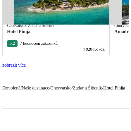
Chorvatsko
,
Zadar a Šibenik
Chorvats
Hotel Pinija
Amadria
5.2
7 hodnocení zákazníků
4 920 Kč
/os.
zobrazit více
Dovolená
/
Naše destinace
/
Chorvatsko
/
Zadar a Šibenik
/
Hotel Pinija