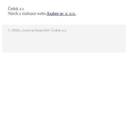
Čedok a.s
Návrh a realizace webu
Axabee sp. z. o.o.
© 2026, cestovní kancelář Čedok a.s.