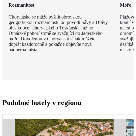
Rozmanitost
Moře
Chorvatsko se může pyšnit obrovskou
Plážová 
geografickou rozmanitostí: od povodí Sávy a Drávy
končí v 
přes kopce „chorvatského Toskánska“ až po
nejen př
Dinárské pohoří strmě se svažující do Jaderského
ohromí 
moře. Dovolenou v Chorvatsku si tak můžete
svažujíc
dopřát každoročně a pokaždé objevíte nová
desítkác
nádherná místa.
masiv B
Podobné hotely v regionu