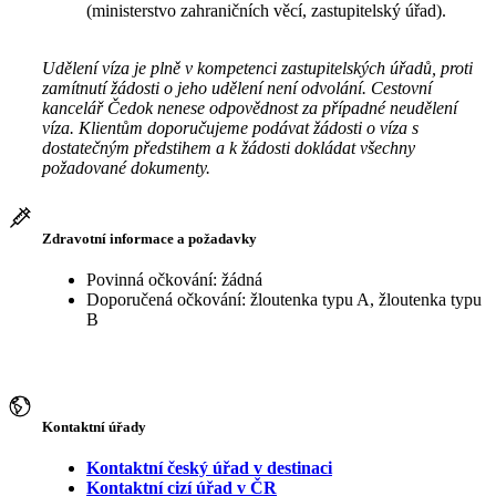
(ministerstvo zahraničních věcí, zastupitelský úřad).
Udělení víza je plně v kompetenci zastupitelských úřadů, proti
zamítnutí žádosti o jeho udělení není odvolání. Cestovní
kancelář Čedok nenese odpovědnost za případné neudělení
víza. Klientům doporučujeme podávat žádosti o víza s
dostatečným předstihem a k žádosti dokládat všechny
požadované dokumenty.
Zdravotní informace a požadavky
Povinná očkování: žádná
Doporučená očkování: žloutenka typu A, žloutenka typu
B
Kontaktní úřady
Kontaktní český úřad v destinaci
Kontaktní cizí úřad v ČR