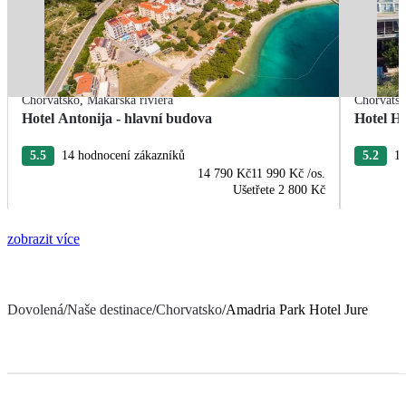
Chorvatsko
,
Makarská riviéra
Chorvats
Hotel Antonija - hlavní budova
Hotel H
5.5
14 hodnocení zákazníků
5.2
17
14 790 Kč
11 990 Kč
/os.
Ušetřete
2 800 Kč
zobrazit více
Dovolená
/
Naše destinace
/
Chorvatsko
/
Amadria Park Hotel Jure