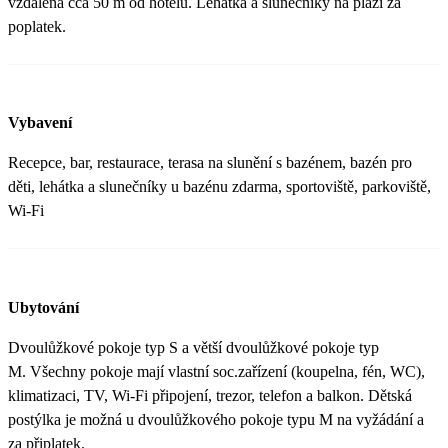
vzdálená cca 50 m od hotelu. Lehátka a slunečníky na pláži za
poplatek.
Vybavení
Recepce, bar, restaurace, terasa na slunění s bazénem, bazén pro
děti, lehátka a slunečníky u bazénu zdarma, sportoviště, parkoviště,
Wi-Fi
Ubytování
Dvoulůžkové pokoje typ S a větší dvoulůžkové pokoje typ
M. Všechny pokoje mají vlastní soc.zařízení (koupelna, fén, WC),
klimatizaci, TV, Wi-Fi připojení, trezor, telefon a balkon. Dětská
postýlka je možná u dvoulůžkového pokoje typu M na vyžádání a
za připlatek.