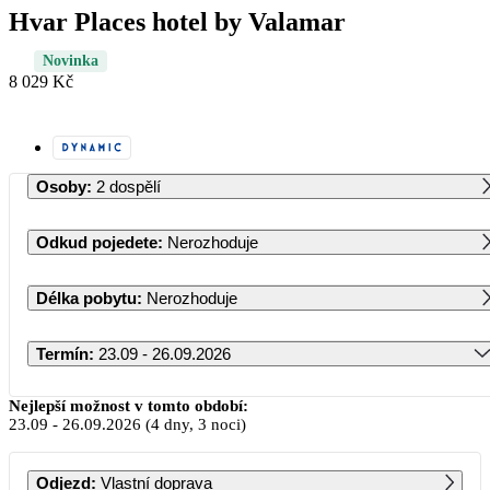
Hvar Places hotel by Valamar
Novinka
8 029 Kč
Osoby
:
2 dospělí
Odkud pojedete
:
Nerozhoduje
Délka pobytu
:
Nerozhoduje
Termín
:
23.09 - 26.09.2026
Září 2026
Nejlepší možnost v tomto období:
23.09
-
26.09.2026
(4 dny, 3 noci)
PO
ÚT
ST
ČT
PÁ
SO
NE
Odjezd
:
Vlastní doprava