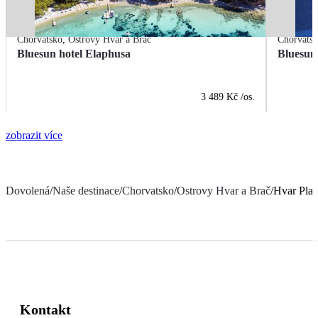
Chorvatsko
,
Ostrovy Hvar a Brač
Chorvats
Bluesun hotel Elaphusa
Bluesun
3 489 Kč
/os.
zobrazit více
Dovolená
/
Naše destinace
/
Chorvatsko
/
Ostrovy Hvar a Brač
/
Hvar Plac
Kontakt