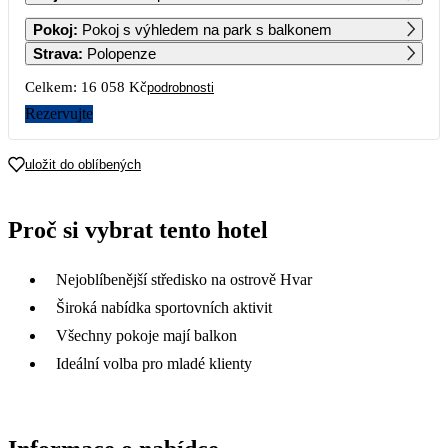
1
2
3
4
5
6
Pokoj
:
Pokoj s výhledem na park s balkonem
Strava
:
Polopenze
7
8
9
10
11
12
13
Celkem:
16 058 Kč
podrobnosti
Rezervujte
14
15
16
17
18
19
20
uložit do oblíbených
21
22
23
24
25
26
27
8 029
8 029
8 029
8 029
8 029
Proč si vybrat tento hotel
28
29
30
8 029
Nejoblíbenější středisko na ostrově Hvar
Široká nabídka sportovních aktivit
Všechny pokoje mají balkon
Ideální volba pro mladé klienty