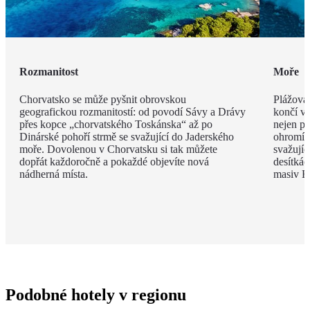
Rozmanitost
Moře
Chorvatsko se může pyšnit obrovskou
Plážová 
geografickou rozmanitostí: od povodí Sávy a Drávy
končí v 
přes kopce „chorvatského Toskánska“ až po
nejen př
Dinárské pohoří strmě se svažující do Jaderského
ohromí 
moře. Dovolenou v Chorvatsku si tak můžete
svažujíc
dopřát každoročně a pokaždé objevíte nová
desítkác
nádherná místa.
masiv B
Podobné hotely v regionu