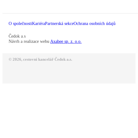
O společnosti
Kariéra
Partnerská sekce
Ochrana osobních údajů
Čedok a.s
Návrh a realizace webu
Axabee sp. z. o.o.
© 2026, cestovní kancelář Čedok a.s.