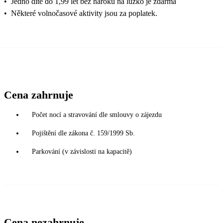
•
Jedno dítě do 1,99 let bez nároku na lůžko je zdarma
•
Některé volnočasové aktivity jsou za poplatek.
Cena zahrnuje
Počet nocí a stravování dle smlouvy o zájezdu
Pojištění dle zákona č. 159/1999 Sb.
Parkování (v závislosti na kapacitě)
Cena nezahrnuje