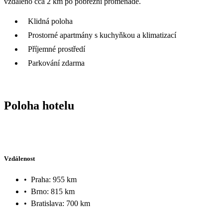
vzdáleno cca 2 km po pobřežní promenádě.
Klidná poloha
Prostorné apartmány s kuchyňkou a klimatizací
Příjemné prostředí
Parkování zdarma
Poloha hotelu
Vzdálenost
•
Praha: 955 km
•
Brno: 815 km
•
Bratislava: 700 km