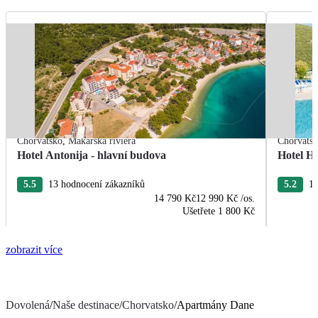
Chorvatsko
,
Makarská riviéra
Chorvats
Hotel Antonija - hlavní budova
Hotel H
5.5
13 hodnocení zákazníků
5.2
17
14 790 Kč
12 990 Kč
/os.
Ušetřete
1 800 Kč
zobrazit více
Dovolená
/
Naše destinace
/
Chorvatsko
/
Apartmány Dane