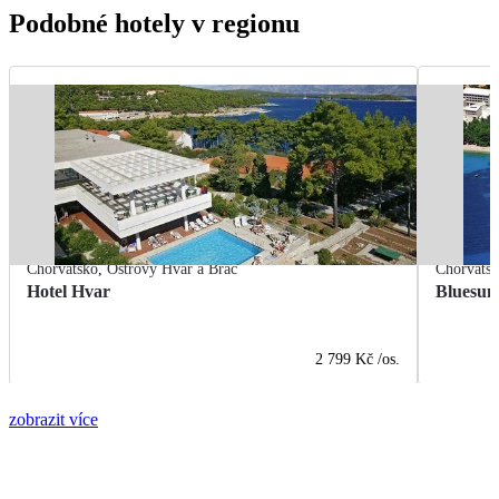
Podobné hotely v regionu
Chorvatsko
,
Ostrovy Hvar a Brač
Chorvats
Hotel Hvar
Bluesun
2 799 Kč
/os.
zobrazit více