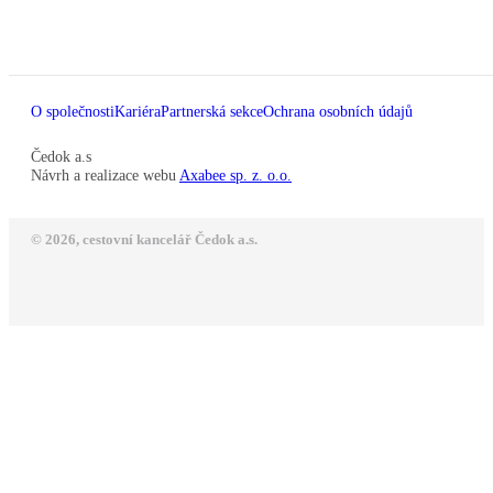
O společnosti
Kariéra
Partnerská sekce
Ochrana osobních údajů
Čedok a.s
Návrh a realizace webu
Axabee sp. z. o.o.
© 2026, cestovní kancelář Čedok a.s.