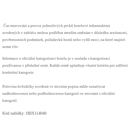
Čas stravování a provoz jednotlivých prvků hotelové infrastruktury
uvedených v nabídce mohou podléhat menším změnám v důsledku sezónnosti,
povětrnostních podmínek, požadavků hostů nebo vyšší moci, na které majitel
nemá vliv.
Informace o oficiální kategorizaci hotelu je v souladu s kategorizací
používanou v příslušné zemi. Každá země uplatňuje vlastní kritéria pro udělení
konkrétní kategorie.
Polovina hvězdičky uvedená ve slovním popisu může označovat
nadhodnocenou nebo podhodnocenou kategorii ve srovnání s oficiální
kategorií.
Kód nabídky:
HBX114040