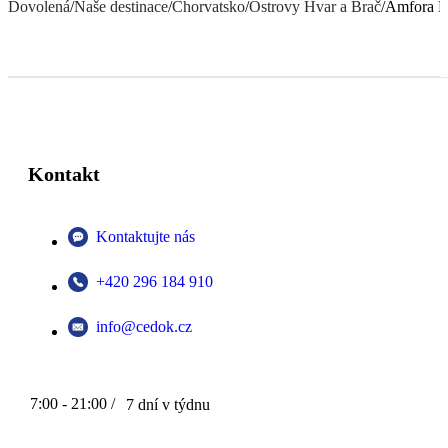
Dovolená
/
Naše destinace
/
Chorvatsko
/
Ostrovy Hvar a Brač
/
Amfora H
Kontakt
Kontaktujte nás
+420 296 184 910
info@cedok.cz
7:00 - 21:00 /
7 dní v týdnu