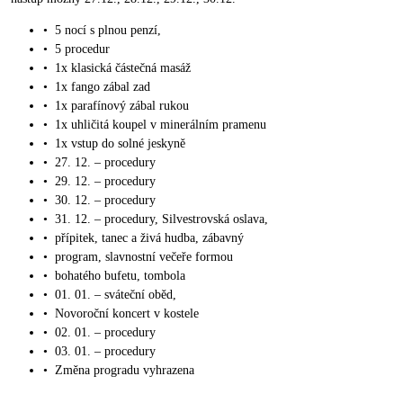
•
5 nocí s plnou penzí,
•
5 procedur
•
1x klasická částečná masáž
•
1x fango zábal zad
•
1x parafínový zábal rukou
•
1x uhličitá koupel v minerálním pramenu
•
1x vstup do solné jeskyně
•
27. 12. – procedury
•
29. 12. – procedury
•
30. 12. – procedury
•
31. 12. – procedury, Silvestrovská oslava,
•
přípitek, tanec a živá hudba, zábavný
•
program, slavnostní večeře formou
•
bohatého bufetu, tombola
•
01. 01. – sváteční oběd,
•
Novoroční koncert v kostele
•
02. 01. – procedury
•
03. 01. – procedury
•
Změna progradu vyhrazena