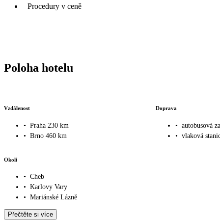
Procedury v ceně
Poloha hotelu
Vzdálenost
Doprava
•
Praha 230 km
•
autobusová z
•
Brno 460 km
•
vlaková stani
Okolí
•
Cheb
•
Karlovy Vary
•
Mariánské Lázně
Přečtěte si více