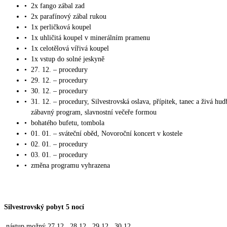
•
2x fango zábal zad
•
2x parafínový zábal rukou
•
1x perličková koupel
•
1x uhličitá koupel v minerálním pramenu
•
1x celotělová vířivá koupel
•
1x vstup do solné jeskyně
•
27. 12. – procedury
•
29. 12. – procedury
•
30. 12. – procedury
•
31. 12. – procedury, Silvestrovská oslava, přípitek, tanec a živá hud
zábavný program, slavnostní večeře formou
•
bohatého bufetu, tombola
•
01. 01. – sváteční oběd, Novoroční koncert v kostele
•
02. 01. – procedury
•
03. 01. – procedury
•
změna programu vyhrazena
Silvestrovský pobyt 5 nocí
nástup možný 27.12., 28.12., 29.12., 30.12.