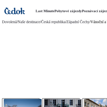
Last Minute
Pobytové zájezdy
Poznávací záje
více fotografií (8)
Dovolená
/
Naše destinace
/
Česká republika
/
Západní Čechy
/
Vánoční a 