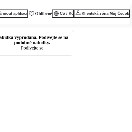
áhnout aplikaci
Oblíbené
CS / Kč
Klientská zóna Můj Čedok
abídka vyprodána. Podívejte se na
podobné nabídky.
Podívejte se