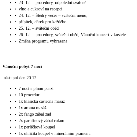
•
23. 12. – procedury, odpolední svařené
•
víno a cukroví na recepci
•
24. 12. – Štědrý večer – sváteční menu,
•
přípitek, dárek pro každého
•
25. 12. – sváteční oběd
•
26. 12. – procedury, sváteční oběd, Vánoční koncert v kostele
•
Změna programu vyhrazena
Vánoční pobyt 7 nocí
nástupní den 20.12.
•
7 nocí s plnou penzí
•
10 procedur
•
1x klasická částečná masáž
•
1x aroma masáž
•
2x fango zábal zad
•
2x parafínový zábal rukou
•
1x perličková koupel
•
1x uhličitá koupel v minerálním pramenu