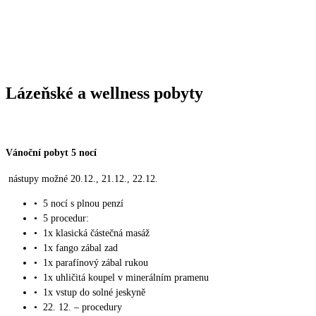
Lázeňské a wellness pobyty
Vánoční pobyt 5 nocí
nástupy možné 20.12., 21.12., 22.12.
•
5 nocí s plnou penzí
•
5 procedur:
•
1x klasická částečná masáž
•
1x fango zábal zad
•
1x parafínový zábal rukou
•
1x uhličitá koupel v minerálním pramenu
•
1x vstup do solné jeskyně
•
22. 12. – procedury