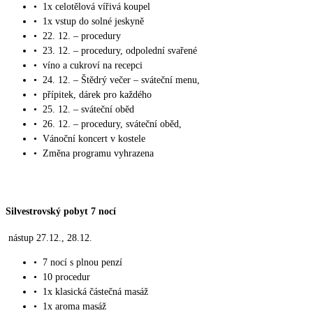
•
1x celotělová vířivá koupel
•
1x vstup do solné jeskyně
•
22. 12. – procedury
•
23. 12. – procedury, odpolední svařené
•
víno a cukroví na recepci
•
24. 12. – Štědrý večer – sváteční menu,
•
přípitek, dárek pro každého
•
25. 12. – sváteční oběd
•
26. 12. – procedury, sváteční oběd,
•
Vánoční koncert v kostele
•
Změna programu vyhrazena
Silvestrovský pobyt 7 nocí
nástup 27.12., 28.12.
•
7 nocí s plnou penzí
•
10 procedur
•
1x klasická částečná masáž
•
1x aroma masáž