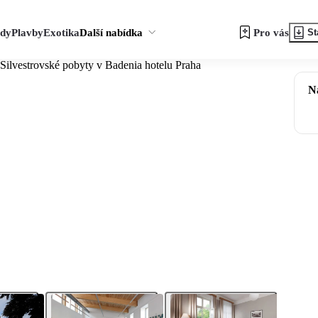
zdy
Plavby
Exotika
Další nabídka
Pro vás
St
Silvestrovské pobyty v Badenia hotelu Praha
N