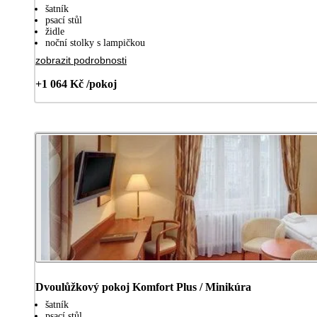
šatník
psací stůl
židle
noční stolky s lampičkou
zobrazit podrobnosti
+1 064 Kč /pokoj
Dvoulůžkový pokoj Komfort Plus / Minikúra
šatník
psací stůl