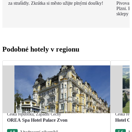
za strašidly. Zkrátka si město užijte plnými doušky!
Pivovar
Plzni. P
sklepy n
Podobné hotely v regionu
Česká republika
,
Západní Čechy
Česká rep
OREA Spa Hotel Palace Zvon
Hotel C