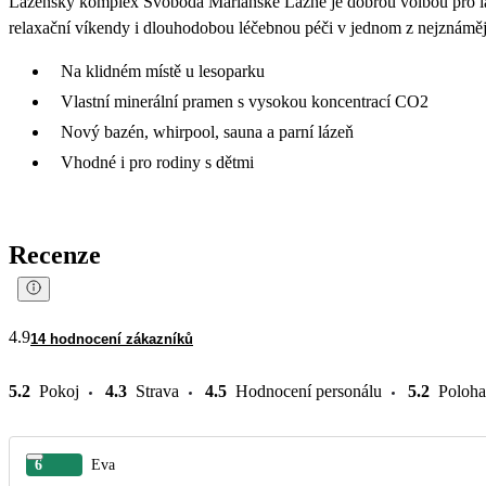
Lázeňský komplex Svoboda Mariánské Lázně je dobrou volbou pro lá
relaxační víkendy i dlouhodobou léčebnou péči v jednom z nejznáměj
Na klidném místě u lesoparku
Vlastní minerální pramen s vysokou koncentrací CO2
Nový bazén, whirpool, sauna a parní lázeň
Vhodné i pro rodiny s dětmi
Recenze
4.9
14 hodnocení zákazníků
5.2
Pokoj
4.3
Strava
4.5
Hodnocení personálu
5.2
Poloha
6
Eva