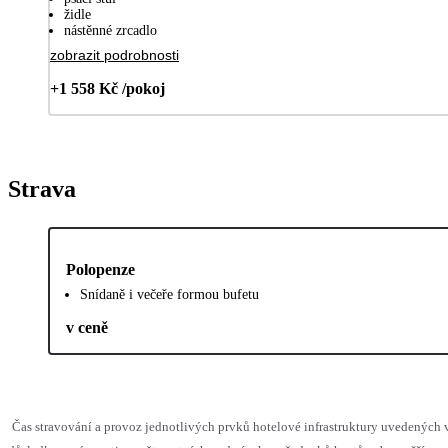
židle
nástěnné zrcadlo
zobrazit podrobnosti
+1 558 Kč /pokoj
Strava
Polopenze
Snídaně i večeře formou bufetu
v ceně
Čas stravování a provoz jednotlivých prvků hotelové infrastruktury uvedenýc