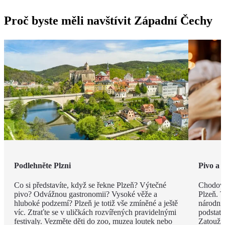
Proč byste měli navštívit Západní Čechy
Podlehněte Plzni
Pivo a z
Co si představíte, když se řekne Plzeň? Výtečné
Chodová
pivo? Odvážnou gastronomii? Vysoké věže a
Plzeň. T
hluboké podzemí? Plzeň je totiž vše zmíněné a ještě
národní
víc. Ztraťte se v uličkách rozvířených pravidelnými
podstatě
festivaly. Vezměte děti do zoo, muzea loutek nebo
Zatoužít