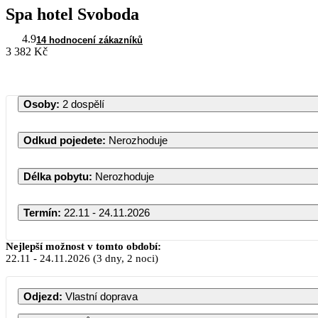
Spa hotel Svoboda
4.9
14 hodnocení zákazníků
3 382 Kč
Osoby
:
2 dospělí
Odkud pojedete
:
Nerozhoduje
Délka pobytu
:
Nerozhoduje
Termín
:
22.11 - 24.11.2026
Listopad 2026
Nejlepší možnost v tomto období:
22.11
-
24.11.2026
(3 dny, 2 noci)
PO
ÚT
ST
ČT
PÁ
Odjezd
:
Vlastní doprava