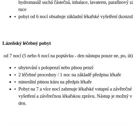
hydromasáž suchá částečná, inhalace, lavaterm, parafínový z
ruce
•
pobyt od 6 nocí obsahuje základní lékařské vyšetření (konzul
Lázeňský léčebný pobyt
od 7 nocí (5 nebo 6 nocí na poptávku - den nástupu pouze ne, po, út)
•
ubytování s polopenzí nebo plnou penzí
•
2 léčebné procedury / 1 noc na základě předpisu lékaře
•
minerální pitnou kúru na předpis lékaře
•
Pobyt na 7 a více nocí zahrnuje lékařské vstupní a závěrečné
vyšetření a závěrečnou lékařskou zprávu. Nástup je možný v 
den.