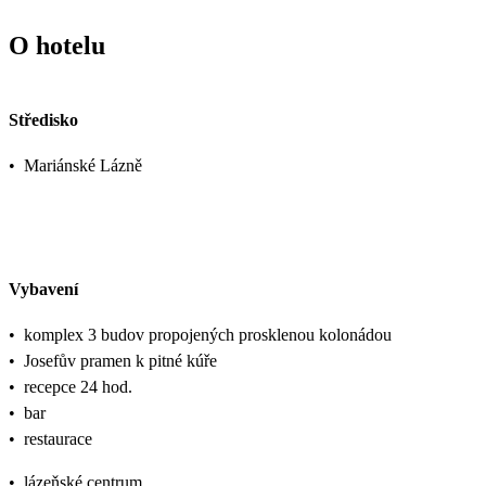
O hotelu
Středisko
•
Mariánské Lázně
Vybavení
•
komplex 3 budov propojených prosklenou kolonádou
•
Josefův pramen k pitné kúře
•
recepce 24 hod.
•
bar
•
restaurace
•
lázeňské centrum