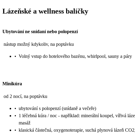
Lázeňské a wellness balíčky
Ubytování ne snídaní nebo polopenzí
nástup možný kdykoliv, na poptávku
•
Volný vstup do hotelového bazénu, whirlpool, sauny a páry
Minikúra
od 2 nocí, na poptávku
•
ubytování s polopenzí (snídaně a večeře)
•
1 léčebná kúra / noc - například: minerální koupel, vířivá láze
masáž
•
klasická částečná, oxygenoterapie, suchá plynová lázeň CO2