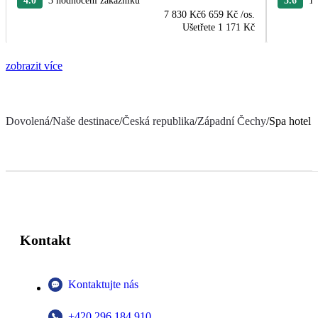
4.0
3 hodnocení zákazníků
5.6
11
7 830 Kč
6 659 Kč
/os.
Ušetřete
1 171 Kč
zobrazit více
Dovolená
/
Naše destinace
/
Česká republika
/
Západní Čechy
/
Spa hotel
Kontakt
Kontaktujte nás
+420 296 184 910