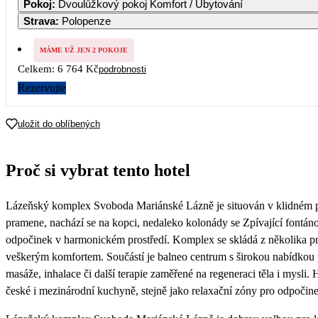
Pokoj
:
Dvoulůžkový pokoj Komfort / Ubytování
Strava
:
Polopenze
2
3
4
5
6
4 620
4 620
4 620
4 389
4 38
MÁME UŽ JEN 2 POKOJE
Celkem:
6 764 Kč
podrobnosti
9
10
11
12
13
4 389
4 389
4 389
4 389
4 38
Rezervujte
16
17
18
19
20
4 389
4 389
4 389
4 389
4 38
uložit do oblíbených
23
24
25
26
27
3 382
3 382
3 382
3 382
3 38
Proč si vybrat tento hotel
30
3 382
Lázeňský komplex Svoboda Mariánské Lázně je situován v klidném p
pramene, nachází se na kopci, nedaleko kolonády se Zpívající fontánou
odpočinek v harmonickém prostředí. Komplex se skládá z několika p
veškerým komfortem. Součástí je balneo centrum s širokou nabídkou p
masáže, inhalace či další terapie zaměřené na regeneraci těla i mysli.
české i mezinárodní kuchyně, stejně jako relaxační zóny pro odpočin