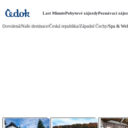
Last Minute
Pobytové zájezdy
Poznávací záje
více fotografií (20)
Dovolená
/
Naše destinace
/
Česká republika
/
Západní Čechy
/
Spa & Wel