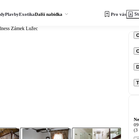
zdy
Plavby
Exotika
Další nabídka
Pro vás
St
lness Zámek Lužec
O
D
T
Ne
09
(3