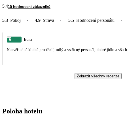
5.4
15 hodnocení zákazníků
5.3
Pokoj
4.9
Strava
5.5
Hodnocení personálu
6
Irena
Neuvěřitelně klidné prostředí, milý a vstřícný personál, dobré jídlo a vše
Zobrazit všechny recenze
Poloha hotelu