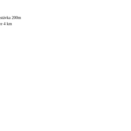
astávka 200m
ce 4 km