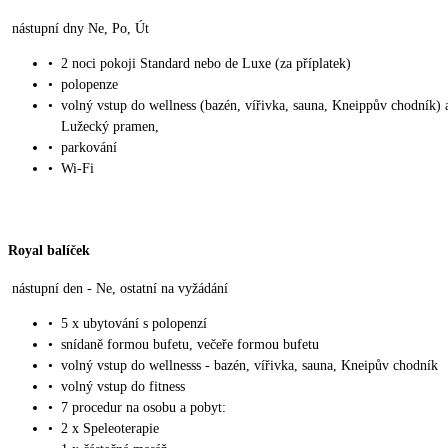
nástupní dny Ne, Po, Út
•
2 noci pokoji Standard nebo de Luxe (za příplatek)
•
polopenze
•
volný vstup do wellness (bazén, vířivka, sauna, Kneippův chodník) a
Lužecký pramen,
•
parkování
•
Wi-Fi
Royal balíček
nástupní den - Ne, ostatní na vyžádání
•
5 x ubytování s polopenzí
•
snídaně formou bufetu, večeře formou bufetu
•
volný vstup do wellnesss - bazén, vířivka, sauna, Kneipův chodník
•
volný vstup do fitness
•
7 procedur na osobu a pobyt:
•
2 x Speleoterapie