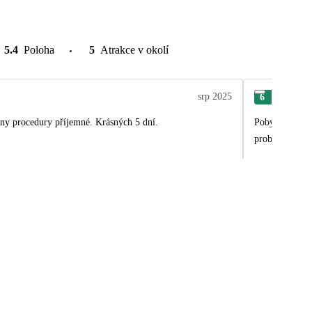
5.4
Poloha
5
Atrakce v okolí
srp 2025
6
Mar
chny procedury příjemné. Krásných 5 dní.
Pobyt jsme si 
problému….mů