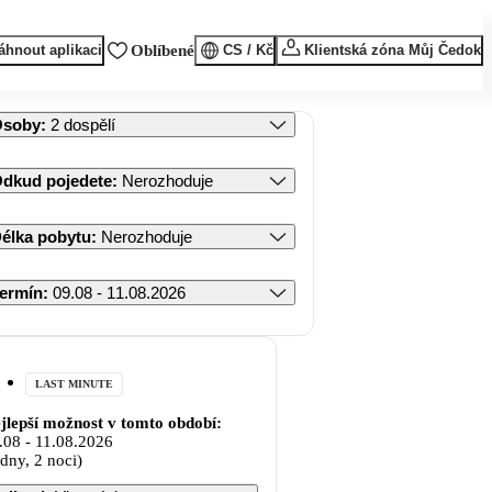
áhnout aplikaci
Oblíbené
CS / Kč
Klientská zóna Můj Čedok
Osoby
:
2 dospělí
dkud pojedete
:
Nerozhoduje
élka pobytu
:
Nerozhoduje
ermín
:
09.08 - 11.08.2026
LAST MINUTE
jlepší možnost v tomto období:
.08
-
11.08.2026
 dny, 2 noci)