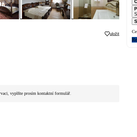
O
P
S
S
Ce
uložit
Re
rvaci, vyplňte prosím kontaktní formulář.