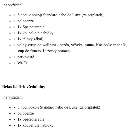
na vyžádání
•
3 noci v pokoji Standard nebo de Luxe (za příplatek)
•
polopenze
•
1x Speleoterapie
•
1x koupel dle nabídky
•
1x tělový zábal)
•
volný vstup do wellness - bazén, vířivka, sauna, Kneippův chodník,
stup do fitness, Lužecký pramen
•
parkoviště
•
Wi-Fi
Relax balíček všední dny
na vyžádání
•
3 noci pokoji Standard nebo de Luxe (za příplatek)
•
polopenze
•
1x Speleoterapie
•
1x koupel dle nabídky