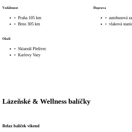
Vzdálenost
Doprava
•
Praha 105 km
•
autobusová z
•
Brno 305 km
•
vlaková stani
Okolí
•
Skiareál Plešivec
•
Karlovy Vary
Lázeňské & Wellness balíčky
Relax balíček víkend