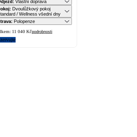
djezd
:
Vlastní doprava
okoj
:
Dvoulůžkový pokoj
tandard / Wellness všední dny
trava
:
Polopenze
lkem:
11 040 Kč
podrobnosti
zervujte