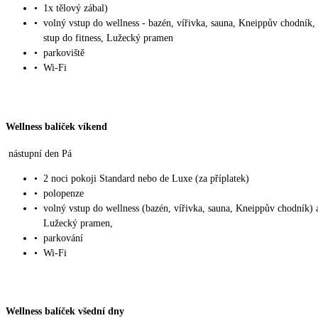
•
1x tělový zábal)
•
volný vstup do wellness - bazén, vířivka, sauna, Kneippův chodník,
stup do fitness, Lužecký pramen
•
parkoviště
•
Wi-Fi
Wellness balíček víkend
nástupní den Pá
•
2 noci pokoji Standard nebo de Luxe (za příplatek)
•
polopenze
•
volný vstup do wellness (bazén, vířivka, sauna, Kneippův chodník) a
Lužecký pramen,
•
parkování
•
Wi-Fi
Wellness balíček všední dny