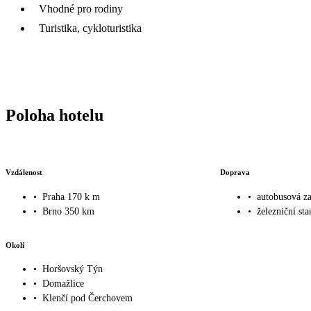
Vhodné pro rodiny
Turistika, cykloturistika
Poloha hotelu
Vzdálenost
Doprava
•
Praha 170 k m
•
autobusová z
•
Brno 350 km
•
železniční st
Okolí
•
Horšovský Týn
•
Domažlice
•
Klenčí pod Čerchovem