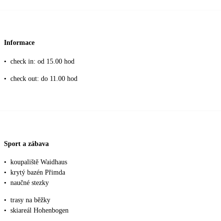
Informace
•
check in: od 15.00 hod
•
check out: do 11.00 hod
Sport a zábava
•
koupaliště Waidhaus
•
krytý bazén Přimda
•
naučné stezky
•
trasy na běžky
•
skiareál Hohenbogen