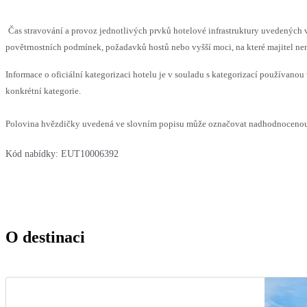
Čas stravování a provoz jednotlivých prvků hotelové infrastruktury uvedenýc
povětrnostních podmínek, požadavků hostů nebo vyšší moci, na které majitel nem
Informace o oficiální kategorizaci hotelu je v souladu s kategorizací používanou 
konkrétní kategorie.
Polovina hvězdičky uvedená ve slovním popisu může označovat nadhodnocenou n
Kód nabídky:
EUT10006392
O destinaci