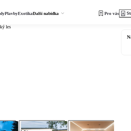
zdy
Plavby
Exotika
Další nabídka
Pro vás
St
ký les
N