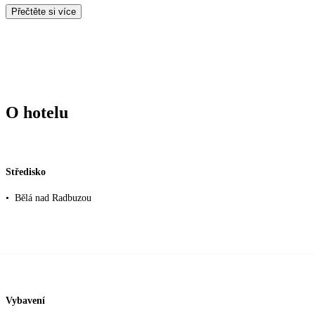
Přečtěte si více
O hotelu
Středisko
•
Bělá nad Radbuzou
Vybavení