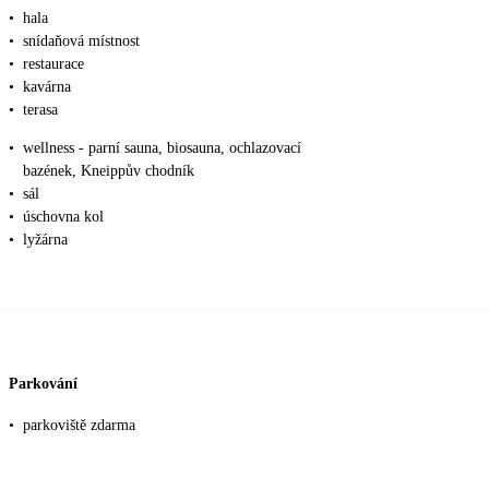
•
hala
•
snídaňová místnost
•
restaurace
•
kavárna
•
terasa
•
wellness - parní sauna, biosauna, ochlazovací
bazének, Kneippův chodník
•
sál
•
úschovna kol
•
lyžárna
Parkování
•
parkoviště zdarma