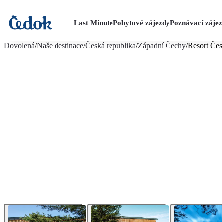
Last Minute
Pobytové zájezdy
Poznávací záje
více fotografií (12)
Dovolená
/
Naše destinace
/
Česká republika
/
Západní Čechy
/
Resort Čes