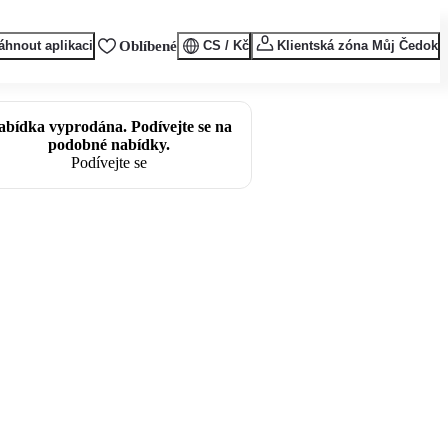
áhnout aplikaci
Oblíbené
CS / Kč
Klientská zóna Můj Čedok
abídka vyprodána. Podívejte se na
podobné nabídky.
Podívejte se