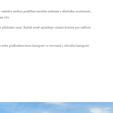
h v nabídce mohou podléhat menším změnám v důsledku sezónnosti,
á vliv.
v příslušné zemi. Každá země uplatňuje vlastní kritéria pro udělení
ebo podhodnocenou kategorii ve srovnání s oficiální kategorií.