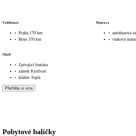
Vzdálenost
Doprava
•
Praha 170 km
•
autobusová z
•
Brno 370 km
•
vlaková stani
Okolí
•
Zpívající fontána
•
zámek Kynžvart
•
klášter Teplá
Přečtěte si více
Pobytové balíčky