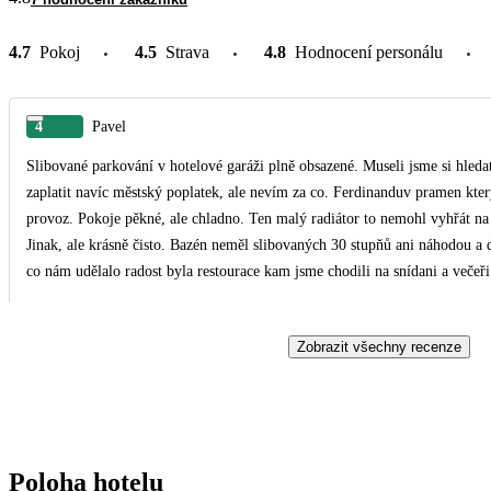
4.7
Pokoj
4.5
Strava
4.8
Hodnocení personálu
4
Pavel
Slibované parkování v hotelové garáži plně obsazené. Museli jsme si hleda
zaplatit navíc městský poplatek, ale nevím za co. Ferdinanduv pramen kte
provoz. Pokoje pěkné, ale chladno. Ten malý radiátor to nemohl vyhřát na 
Jinak, ale krásně čisto. Bazén neměl slibovaných 30 stupňů ani náhodou a 
co nám udělalo radost byla restourace kam jsme chodili na snídani a večeř
kuchaři!!!Opravdu výborné, lahodné, chutné vše co jsme ochutnali!!! A to 
ktere jsme apsolvovaly byli příjemné a paní která nás měla na starost také p
Zobrazit všechny recenze
nedostatky vylepšit. Děkujeme a přejeme krásný Nový rok 2025.
Poloha hotelu