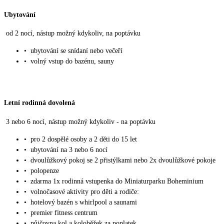
Ubytování
od 2 nocí, nástup možný kdykoliv, na poptávku
•
ubytování se snídaní nebo večeří
•
volný vstup do bazénu, sauny
Letní rodinná dovolená
3 nebo 6 nocí, nástup možný kdykoliv - na poptávku
•
pro 2 dospělé osoby a 2 děti do 15 let
•
ubytování na 3 nebo 6 nocí
•
dvoulůžkový pokoj se 2 přistýlkami nebo 2x dvoulůžkové pokoje
•
polopenze
•
zdarma 1x rodinná vstupenka do Miniaturparku Boheminium
•
volnočasové aktivity pro děti a rodiče:
•
hotelový bazén s whirlpool a saunami
•
premier fitness centrum
•
půjčovna kol a koloběžek za poplatek