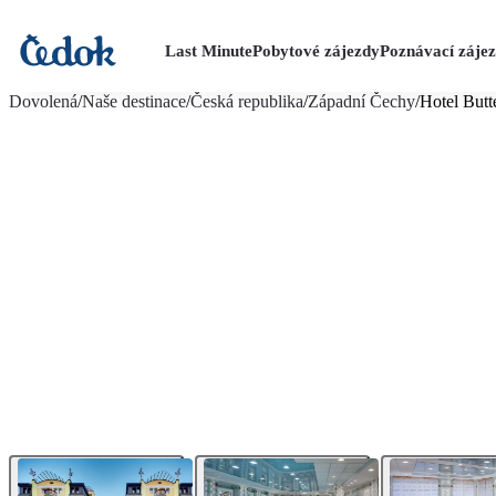
Last Minute
Pobytové zájezdy
Poznávací záje
více fotografií (12)
Dovolená
/
Naše destinace
/
Česká republika
/
Západní Čechy
/
Hotel Butt