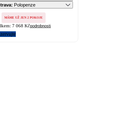
trava
:
Polopenze
MÁME UŽ JEN 2 POKOJE
lkem:
7 068 Kč
podrobnosti
zervujte