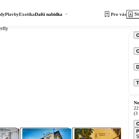
zdy
Plavby
Exotika
Další nabídka
Pro vás
St
erfly
O
D
T
Ne
22
(3
O
P
S