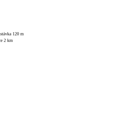
astávka 120 m
ce 2 km