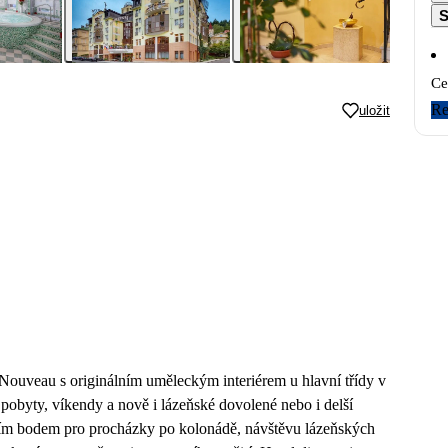
S
Ce
Re
uložit
Nouveau s originálním uměleckým interiérem u hlavní třídy v
 pobyty, víkendy a nově i lázeňské dovolené nebo i delší
ozím bodem pro procházky po kolonádě, návštěvu lázeňských