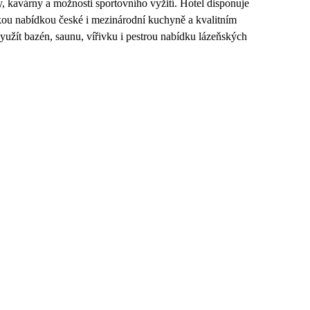
y, kavárny a možnosti sportovního vyžití. Hotel disponuje
okou nabídkou české i mezinárodní kuchyně a kvalitním
užít bazén, saunu, vířivku i pestrou nabídku lázeňských