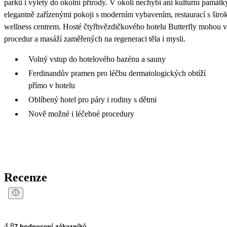
parků i výlety do okolní přírody. V okolí nechybí ani kulturní památk
elegantně zařízenými pokoji s moderním vybavením, restaurací s šir
wellness centrem. Hosté čtyřhvězdičkového hotelu Butterfly mohou vy
procedur a masáží zaměřených na regeneraci těla i mysli.
Volný vstup do hotelového bazénu a sauny
Ferdinandův pramen pro léčbu dermatologických obtíží
přímo v hotelu
Oblíbený hotel pro páry i rodiny s dětmi
Nově možné i léčebné procedury
Recenze
4.8
7 hodnocení zákazníků