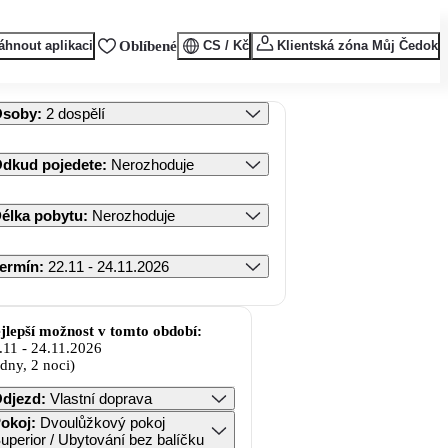
áhnout aplikaci
Oblíbené
CS / Kč
Klientská zóna Můj Čedok
Osoby
:
2 dospělí
dkud pojedete
:
Nerozhoduje
élka pobytu
:
Nerozhoduje
ermín
:
22.11 - 24.11.2026
jlepší možnost v tomto období:
.11
-
24.11.2026
 dny, 2 noci)
djezd
:
Vlastní doprava
okoj
:
Dvoulůžkový pokoj
uperior / Ubytování bez balíčku