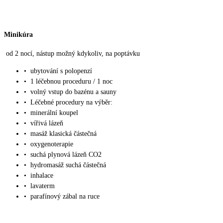
Minikúra
od 2 nocí, nástup možný kdykoliv, na poptávku
•
ubytování s polopenzí
•
1 léčebnou proceduru / 1 noc
•
volný vstup do bazénu a sauny
•
Léčebné procedury na výběr:
•
minerální koupel
•
vířivá lázeň
•
masáž klasická částečná
•
oxygenoterapie
•
suchá plynová lázeň CO2
•
hydromasáž suchá částečná
•
inhalace
•
lavaterm
•
parafínový zábal na ruce