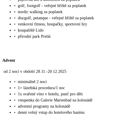
•
golf, footgolf - veřejné hřiště za poplatek
•
nordic walking za poplatek
•
discgolf, petanque - veřejné hřiště za poplatek
•
venkovní fitness, houpačky, sportovní hry
•
koupaliště Lido
•
přírodní park Prelát
Advent
od 2 nocí v období 28.11.-20.12.2025
•
minimálně 2 noci
•
1× lázeňská procedura/1 noc
•
1x svařené víno v hotelu, punč pro děti
•
vstupenka do Galerie Marienbad na kolonádě
•
adventní programy na kolonádě
•
denní volný vstup do hotelového bazénu