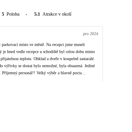
5
Poloha
5.1
Atrakce v okolí
pro 2024
t parkovací místo ve městě. Na recepci jsme museli
rý je hned vedle recepce u schodiště byl celou dobu mimo
přijatelnou teplotu. Obklad a dveře v koupelně zastaralé.
do výřivky se dostat bylo nemožné, byla obsazená. Jediné
i. Příjemný personál!! Velký výběr a hlavně pocta
jsme se snažili ochutnat co nejvíce z nabídky. Procedury
říjemná a ochotná. Snad si to přečte i majitel a pokusí se