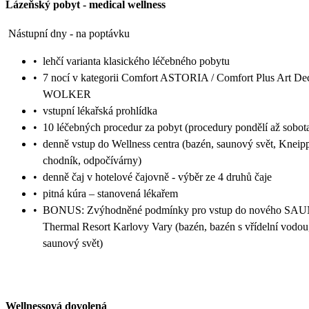
Lázeňský pobyt
-
medical wellness
Nástupní dny - na poptávku
•
lehčí varianta klasického léčebného pobytu
•
7 nocí v kategorii Comfort ASTORIA / Comfort Plus Art De
WOLKER
•
vstupní lékařská prohlídka
•
10 léčebných procedur za pobyt (procedury pondělí až sobot
•
denně vstup do Wellness centra (bazén, saunový svět, Kneip
chodník, odpočívárny)
•
denně čaj v hotelové čajovně - výběr ze 4 druhů čaje
•
pitná kúra – stanovená lékařem
•
BONUS: Zvýhodněné podmínky pro vstup do nového SA
Thermal Resort Karlovy Vary (bazén, bazén s vřídelní vodou
saunový svět)
Wellnessová dovolená