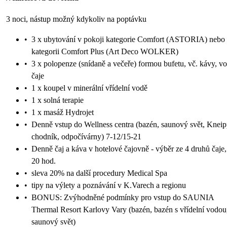
3 noci, nástup možný kdykoliv na poptávku
•
3 x ubytování v pokoji kategorie Comfort (ASTORIA) nebo
kategorii Comfort Plus (Art Deco WOLKER)
•
3 x polopenze (snídaně a večeře) formou bufetu, vč. kávy, vo
čaje
•
1 x koupel v minerální vřídelní vodě
•
1 x solná terapie
•
1 x masáž Hydrojet
•
Denně vstup do Wellness centra (bazén, saunový svět, Knei
chodník, odpočívárny) 7-12/15-21
•
Denně čaj a káva v hotelové čajovně - výběr ze 4 druhů čaje,
20 hod.
•
sleva 20% na další procedury Medical Spa
•
tipy na výlety a poznávání v K.Varech a regionu
•
BONUS: Zvýhodněné podmínky pro vstup do SAUNIA
Thermal Resort Karlovy Vary (bazén, bazén s vřídelní vodou
saunový svět)