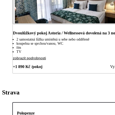
Dvoulůžkový pokoj Astoria / Wellnessová dovolená na 3 no
2 samostatná lůžka umístěná u sebe nebo odděleně
koupelna se sprchou/vanou, WC
fén
TV
zobrazit podrobnosti
+1 890 Kč /pokoj
Vy
Strava
Polopenze