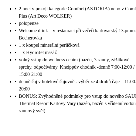
•
2 noci v pokoji kategorie Comfort (ASTORIA) nebo v Comf
Plus (Art Deco WOLKER)
•
polopenze
•
Welcome drink – v restauraci při večeři karlovarský 13.pram
Becherovka
•
1 x koupel minerální perličková
•
1 x HydroJet masáž
•
volný vstup do wellness centra (bazén, 3 sauny, zážitkové
sprchy, odpočívárny, Kneippův chodník -denně 7:00-12:00 /
15:00-21:00
•
denně čaj v hotelové čajovně - výběr ze 4 druhů čaje – 11:00
20:00
•
BONUS: Zvýhodněné podmínky pro vstup do nového SA
Thermal Resort Karlovy Vary (bazén, bazén s vřídelní vodou
saunový svět)