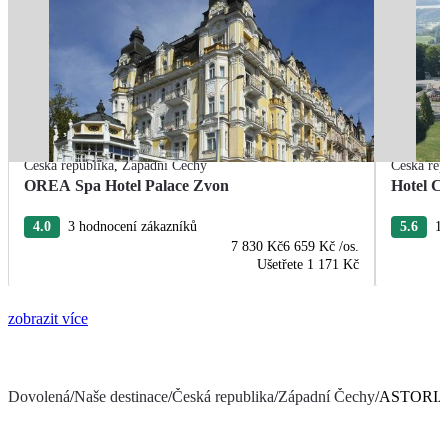
Česká republika
,
Západní Čechy
Česká rep
OREA Spa Hotel Palace Zvon
Hotel C
4.0
3 hodnocení zákazníků
5.6
11
7 830 Kč
6 659 Kč
/os.
Ušetřete
1 171 Kč
zobrazit více
Dovolená
/
Naše destinace
/
Česká republika
/
Západní Čechy
/
ASTORIA 