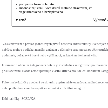
polopenze formou bufetu
možnost zajištění i více druhů dietního stravování, vč.
vegetariánského a bezlepkového
v ceně
Vybrané
Čas stravování a provoz jednotlivých prvků hotelové infrastruktury uvedených 
nabídce mohou podléhat menším změnám v důsledku sezónnosti, povětrnostních
podmínek, požadavků hostů nebo vyšší moci, na které majitel nemá vliv.
Informace o oficiální kategorizaci hotelu je v souladu s kategorizací používanou
příslušné zemi. Každá země uplatňuje vlastní kritéria pro udělení konkrétní kateg
Polovina hvězdičky uvedená ve slovním popisu může označovat nadhodnoceno
nebo podhodnocenou kategorii ve srovnání s oficiální kategorií.
Kód nabídky:
SCZ2JKA