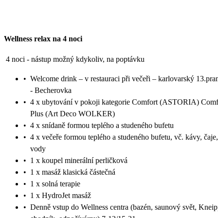
Wellness relax na 4 noci
4 noci - nástup možný kdykoliv, na poptávku
•
Welcome drink – v restauraci při večeři – karlovarský 13.pr
- Becherovka
•
4 x ubytování v pokoji kategorie Comfort (ASTORIA) Comf
Plus (Art Deco WOLKER)
•
4 x snídaně formou teplého a studeného bufetu
•
4 x večeře formou teplého a studeného bufetu, vč. kávy, čaje,
vody
•
1 x koupel minerální perličková
•
1 x masáž klasická částečná
•
1 x solná terapie
•
1 x HydroJet masáž
•
Denně vstup do Wellness centra (bazén, saunový svět, Knei