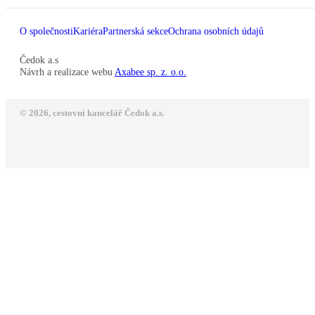
O společnosti
Kariéra
Partnerská sekce
Ochrana osobních údajů
Čedok a.s
Návrh a realizace webu
Axabee sp. z. o.o.
© 2026, cestovní kancelář Čedok a.s.