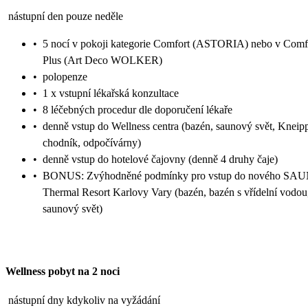
nástupní den pouze neděle
•
5 nocí v pokoji kategorie Comfort (ASTORIA) nebo v Comf
Plus (Art Deco WOLKER)
•
polopenze
•
1 x vstupní lékařská konzultace
•
8 léčebných procedur dle doporučení lékaře
•
denně vstup do Wellness centra (bazén, saunový svět, Kneip
chodník, odpočívárny)
•
denně vstup do hotelové čajovny (denně 4 druhy čaje)
•
BONUS: Zvýhodněné podmínky pro vstup do nového SA
Thermal Resort Karlovy Vary (bazén, bazén s vřídelní vodou
saunový svět)
Wellness pobyt na 2 noci
nástupní dny kdykoliv na vyžádání