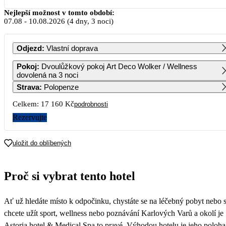
Srpen 2026
Nejlepší možnost v tomto období:
07.08
-
10.08.2026
(4 dny, 3 noci)
PO
ÚT
ST
ČT
PÁ
SO
NE
Odjezd
:
Vlastní doprava
1
2
Pokoj
:
Dvoulůžkový pokoj Art Deco Wolker / Wellness
dovolená na 3 noci
Strava
:
Polopenze
3
4
5
6
7
8
9
8 580
8 580
Celkem:
17 160 Kč
podrobnosti
10
11
12
13
14
15
16
Rezervujte
8 580
8 580
8 580
8 580
8 580
8 580
17
18
19
20
21
22
23
uložit do oblíbených
8 580
8 580
8 580
8 580
8 580
8 580
24
25
26
27
28
29
30
Proč si vybrat tento hotel
8 580
8 580
8 580
8 580
8 580
8 580
31
Ať už hledáte místo k odpočinku, chystáte se na léčebný pobyt nebo s
8 580
chcete užít sport, wellness nebo poznávání Karlových Varů a okolí je
Astoria hotel & Medical Spa to pravé. Výhodou hotelu je jeho poloha