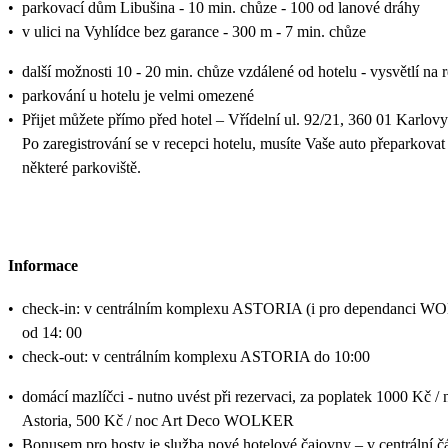
•
parkovací dům Libušina - 10 min. chůze - 100 od lanové dráhy
•
v ulici na Vyhlídce bez garance - 300 m - 7 min. chůze
•
další možnosti 10 - 20 min. chůze vzdálené od hotelu - vysvětlí na 
•
parkování u hotelu je velmi omezené
•
Přijet můžete přímo před hotel – Vřídelní ul. 92/21, 360 01 Karlovy
Po zaregistrování se v recepci hotelu, musíte Vaše auto přeparkovat
některé parkoviště.
Informace
•
check-in: v centrálním komplexu ASTORIA (i pro dependanci 
od 14: 00
•
check-out: v centrálním komplexu ASTORIA do 10:00
•
domácí mazlíčci - nutno uvést při rezervaci, za poplatek 1000 Kč / 
Astoria, 500 Kč / noc Art Deco WOLKER
•
Bonusem pro hosty je služba nové hotelové čajovny – v centrální čá