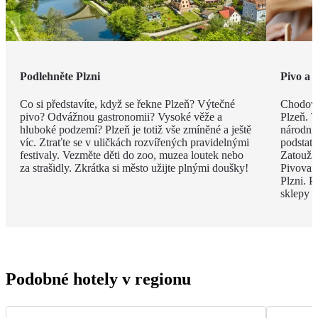
Podlehněte Plzni
Pivo a z
Co si představíte, když se řekne Plzeň? Výtečné
Chodová
pivo? Odvážnou gastronomii? Vysoké věže a
Plzeň. T
hluboké podzemí? Plzeň je totiž vše zmíněné a ještě
národní
víc. Ztraťte se v uličkách rozvířených pravidelnými
podstatě
festivaly. Vezměte děti do zoo, muzea loutek nebo
Zatoužít
za strašidly. Zkrátka si město užijte plnými doušky!
Pivovar
Plzni. P
sklepy n
Podobné hotely v regionu