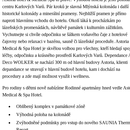
centru Karlových Varů. Pár kroků je slavná Mlýnská kolonáda i další
historické kolonády a minerální prameny. Nejbližší pramen je přímo
naproti hlavnímu vchodu do hotelu. Okolí láká k procházkám po
lázeňských promenádách, návštěvě památek i kulturním zážitkům.
Vychutnejte si chvíle odpočinku se šálkem voňavého čaje z hotelové
čajovny nebo relaxaci v bazénu, sauně či lázeňské proceduře. Astoria
Medical & Spa Hotel je skvělou volbou pro všechny, kteří hledají spo
léčby, odpočinku a krásného prostředí Karlových Varů. Dependance 
Deco WOLKER se nachází 300 m od hlavní budovy Astoria, klienti
depandance se stravují v hlavní budově hotelu, kam i dochází na
procedury a zde mají možnost využít i wellness.
Pro rodiny s dětmi nově nabízíme Rodinné apartmány hned vedle Ast
Medical & Spa Hotel.
Oblíbený komplex v památkové zóně
Výhodná poloha na kolonádě
Zvýhodněné podmínky pro vstup do nového SAUNIA Therm
Resort