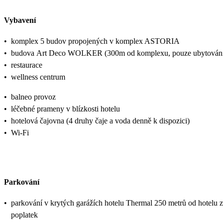
Vybavení
•
komplex 5 budov propojených v komplex ASTORIA
•
budova Art Deco WOLKER (300m od komplexu, pouze ubytován
•
restaurace
•
wellness centrum
•
balneo provoz
•
léčebné prameny v blízkosti hotelu
•
hotelová čajovna (4 druhy čaje a voda denně k dispozici)
•
Wi-Fi
Parkování
•
parkování v krytých garážích hotelu Thermal 250 metrů od hotelu 
poplatek