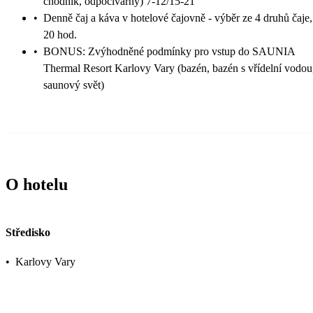
chodník, odpočívárny) 7-12/15-21
•
Denně čaj a káva v hotelové čajovně - výběr ze 4 druhů čaje,
20 hod.
•
BONUS: Zvýhodněné podmínky pro vstup do SAUNIA
Thermal Resort Karlovy Vary (bazén, bazén s vřídelní vodou
saunový svět)
O hotelu
Středisko
•
Karlovy Vary