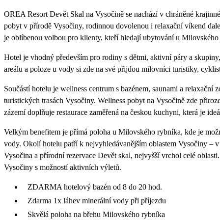
OREA Resort Devět Skal na Vysočině se nachází v chráněné krajinné o
pobyt v přírodě Vysočiny, rodinnou dovolenou i relaxační víkend d
je oblíbenou volbou pro klienty, kteří hledají ubytování u Milovského
Hotel je vhodný především pro rodiny s dětmi, aktivní páry a skupiny,
areálu a poloze u vody si zde na své přijdou milovníci turistiky, cyklist
Součástí hotelu je wellness centrum s bazénem, saunami a relaxační zó
turistických trasách Vysočiny. Wellness pobyt na Vysočině zde přiroz
zázemí doplňuje restaurace zaměřená na českou kuchyni, která je ide
Velkým benefitem je přímá poloha u Milovského rybníka, kde je mo
vody. Okolí hotelu patří k nejvyhledávanějším oblastem Vysočiny – v 
Vysočina a přírodní rezervace Devět skal, nejvyšší vrchol celé oblasti.
Vysočiny s možností aktivních výletů.
ZDARMA hotelový bazén od 8 do 20 hod.
Zdarma 1x láhev minerální vody při příjezdu
Skvělá poloha na břehu Milovského rybníka