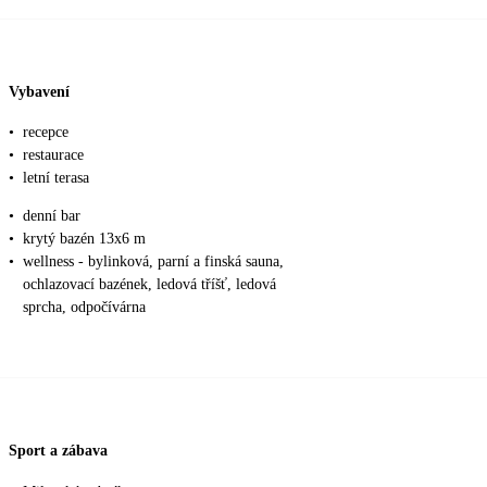
Vybavení
•
recepce
•
restaurace
•
letní terasa
•
denní bar
•
krytý bazén 13x6 m
•
wellness - bylinková, parní a finská sauna,
ochlazovací bazének, ledová tříšť, ledová
sprcha, odpočívárna
Sport a zábava