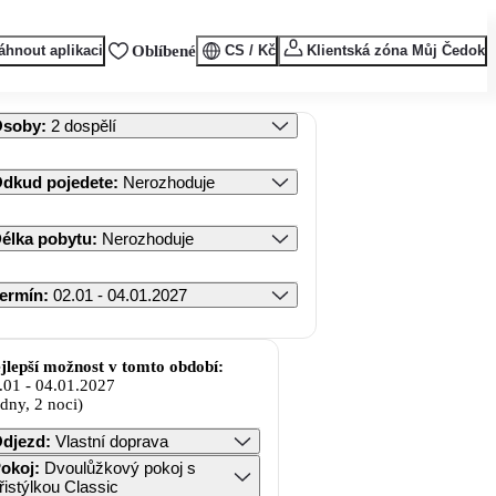
áhnout aplikaci
Oblíbené
CS / Kč
Klientská zóna Můj Čedok
Osoby
:
2 dospělí
dkud pojedete
:
Nerozhoduje
élka pobytu
:
Nerozhoduje
ermín
:
02.01 - 04.01.2027
jlepší možnost v tomto období:
.01
-
04.01.2027
 dny, 2 noci)
djezd
:
Vlastní doprava
okoj
:
Dvoulůžkový pokoj s
řistýlkou Classic