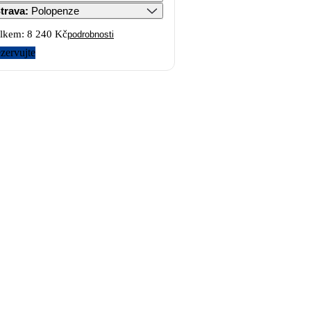
trava
:
Polopenze
lkem:
8 240 Kč
podrobnosti
zervujte