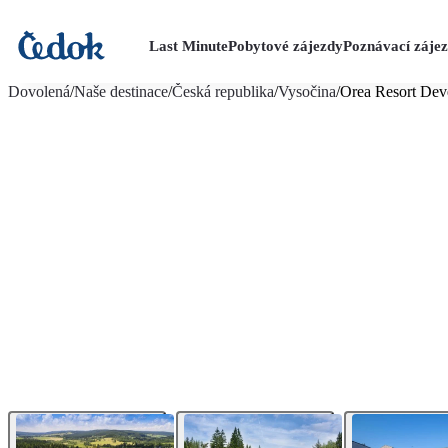
Last Minute
Pobytové zájezdy
Poznávací záje
více fotografií (18)
Dovolená
/
Naše destinace
/
Česká republika
/
Vysočina
/
Orea Resort Dev