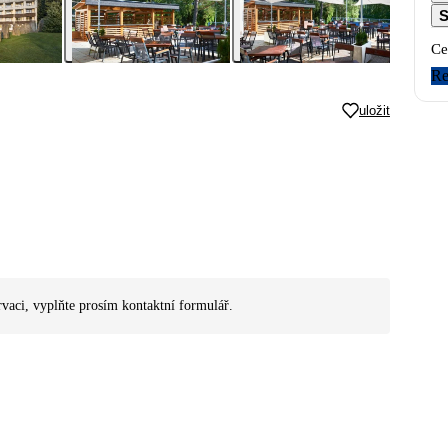
S
Ce
Re
uložit
rvaci, vyplňte prosím kontaktní formulář.