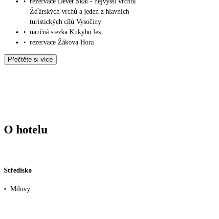
•
rezervace Devět Skal - nejvyšší vrchol
Žďárských vrchů a jeden z hlavních
turistických cílů Vysočiny
•
naučná stezka Kukyho les
•
rezervace Žákova Hora
Přečtěte si více
O hotelu
Středisko
•
Milovy