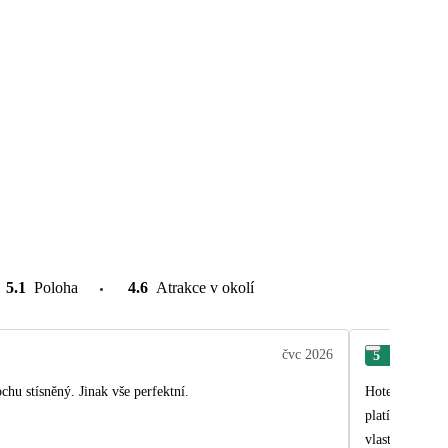
5.1
Poloha
4.6
Atrakce v okolí
čvc 2026
5
Jan
chu stísněný. Jinak vše perfektní.
Hotel pěkný, s
platí se zde z
vlastně jinak 