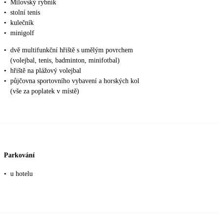
•
Milovský rybník
•
stolní tenis
•
kulečník
•
minigolf
•
dvě multifunkční hřiště s umělým povrchem
(volejbal, tenis, badminton, minifotbal)
•
hřiště na plážový volejbal
•
půjčovna sportovního vybavení a horských kol
(vše za poplatek v místě)
Parkování
•
u hotelu