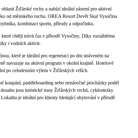
blasti Žďárské vrchy a nabízí ideální zázemí pro aktivní
aleko od městského ruchu. OREA Resort Devět Skal Vysočina
 rybníka, kombinaci sportu, přírody a odpočinku.
 které chtějí trávit čas v přírodě Vysočiny. Díky rozsáhlému
iky i vodních aktivit.
nou, které je ideální pro regeneraci po dni stráveném na
eně navazuje na aktivní program v okolní krajině. Hotelové
ální po celodenním výletu v Žďárských vrších.
žné koupání, paddleboarding nebo nenáročné procházky podél
dosahu jsou turistické trasy Žďárských vrchů, cyklostezky
 Lokalita je ideální pro klienty hledající ubytování v přírodě