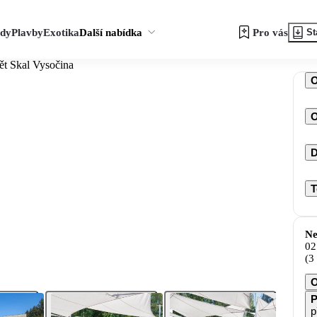
zdy
Plavby
Exotika
Další nabídka
Pro vás
St
ět Skal Vysočina
O
D
T
Ne
02
(3
O
P
p