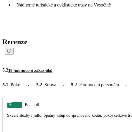
Nádherné turistické a cyklistické trasy na Vysočině
Recenze
5.3
18 hodnocení zákazníků
5.1
Pokoj
5.2
Strava
5.2
Hodnocení personálu
6
Bohumil
Skvělé služby i jídlo. Špatný vstup do sprchového koutu, pokoj celkové tro