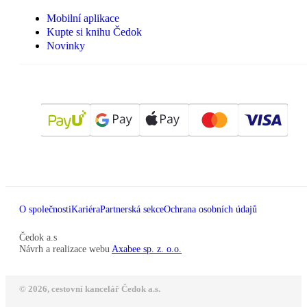
Mobilní aplikace
Kupte si knihu Čedok
Novinky
O společnosti
Kariéra
Partnerská sekce
Ochrana osobních údajů
Čedok a.s
Návrh a realizace webu
Axabee sp. z. o.o.
© 2026, cestovní kancelář Čedok a.s.