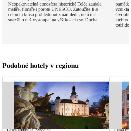
Neopakovatelná atmosféra historické Telče zaujala
památka,
malíře, filmaře i porotu UNESCO. Zatoužíte-li si
vznikla
celou tu krásu prohlédnout z nadhledu, není nic
čtvrtoho
snazšího než vystoupat na věž kostela sv. Ducha.
kteří oc
totiž do
Podobné hotely v regionu
Česká republika
,
Vysočina
Česká rep