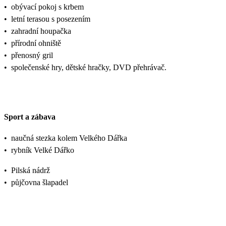
•
obývací pokoj s krbem
•
letní terasou s posezením
•
zahradní houpačka
•
přírodní ohniště
•
přenosný gril
•
společenské hry, dětské hračky, DVD přehrávač.
Sport a zábava
•
naučná stezka kolem Velkého Dářka
•
rybník Velké Dářko
•
Pilská nádrž
•
půjčovna šlapadel