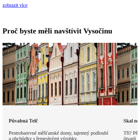
zobrazit více
Proč byste měli navštívit Vysočinu
Půvabná Telč
Skal ne
Pestrobarevné měšťanské domy, tajemný podloubí
Tři? Pě
a obchůdky s řemeslnými výrobky.
útvarů t