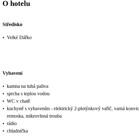
O hotelu
Středisko
•
Velké Dářko
Vybavení
•
kamna na tuhá paliva
•
sprcha s teplou vodou
•
WC v chatě
•
kuchyně s vybavením - elektrický 2-plotýnkový vařič, varná konvic
remoska, mikrovlnná trouba
•
rádio
•
chladnička