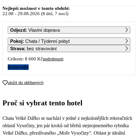
Srpen 2026
Nejlepší možnost v tomto období:
22.08
-
29.08.2026
(8 dní, 7 nocí)
PO
ÚT
ST
ČT
PÁ
SO
NE
Odjezd
:
Vlastní doprava
1
2
Pokoj
:
Chata / Týdenní pobyt
Strava
:
bez stravování
3
4
5
6
7
8
9
Celkem:
8 600 Kč
podrobnosti
Rezervujte
10
11
12
13
14
15
16
uložit do oblíbených
17
18
19
20
21
22
23
4 300
Proč si vybrat tento hotel
24
25
26
27
28
29
30
4 300
Chata Velké Dářko se nachází v jedné z nejkrásnějších rekreačních
31
oblastí Vysočiny, jen pár kroků od břehů stejnojmenného rybníka
Velké Dářko, přezdívaného „Moře Vysočiny“. Oblast je ideální