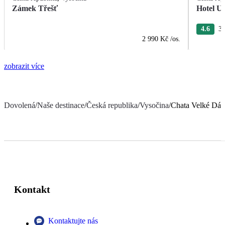
Zámek Třešť
Hotel U
4.6
3 
2 990 Kč
/os.
zobrazit více
Dovolená
/
Naše destinace
/
Česká republika
/
Vysočina
/
Chata Velké Dář
Kontakt
Kontaktujte nás