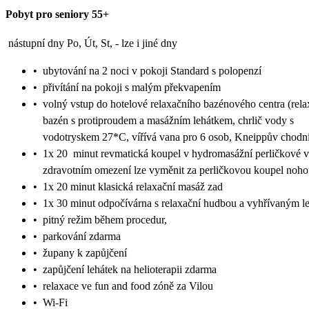
Pobyt pro seniory 55+
nástupní dny Po, Út, St, - lze i jiné dny
•
ubytování na 2 noci v pokoji Standard s polopenzí
•
přivítání na pokoji s malým překvapením
•
volný vstup do hotelové relaxačního bazénového centra (rela
bazén s protiproudem a masážním lehátkem, chrlič vody s
vodotryskem 27*C, vířívá vana pro 6 osob, Kneippův chodn
•
1x 20 minut revmatická koupel v hydromasážní perličkové v
zdravotním omezení lze vyměnit za perličkovou koupel noho
•
1x 20 minut klasická relaxační masáž zad
•
1x 30 minut odpočívárna s relaxační hudbou a vyhřívaným l
•
pitný režim během procedur,
•
parkování zdarma
•
župany k zapůjčení
•
zapůjčení lehátek na helioterapii zdarma
•
relaxace ve fun and food zóně za Vilou
•
Wi-Fi