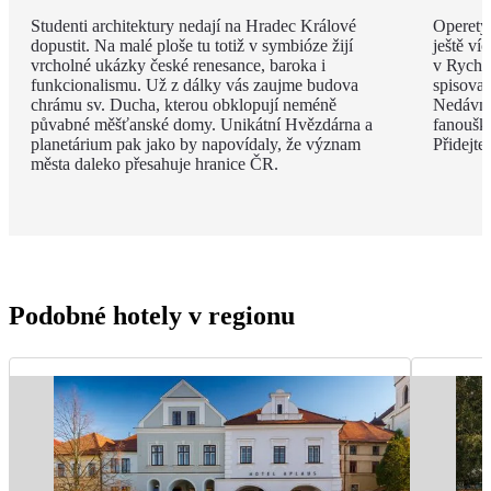
Studenti architektury nedají na Hradec Králové
Operety,
dopustit. Na malé ploše tu totiž v symbióze žijí
ještě ví
vrcholné ukázky české renesance, baroka i
v Rychn
funkcionalismu. Už z dálky vás zaujme budova
spisovat
chrámu sv. Ducha, kterou obklopují neméně
Nedávno 
půvabné měšťanské domy. Unikátní Hvězdárna a
fanoušků
planetárium pak jako by napovídaly, že význam
Přidejte
města daleko přesahuje hranice ČR.
Podobné hotely v regionu