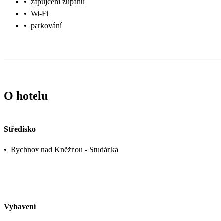
•
zapůjčení županu
•
Wi-Fi
•
parkování
O hotelu
Středisko
•
Rychnov nad Kněžnou - Studánka
Vybavení