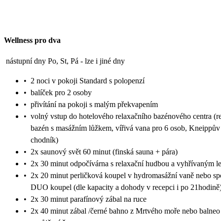
Wellness pro dva
nástupní dny Po, St, Pá - lze i jiné dny
•
2 noci v pokoji Standard s polopenzí
•
balíček pro 2 osoby
•
přivítání na pokoji s malým překvapením
•
volný vstup do hotelového relaxačního bazénového centra (r
bazén s masážním lůžkem, vířivá vana pro 6 osob, Kneippův
chodník)
•
2x saunový svět 60 minut (finská sauna + pára)
•
2x 30 minut odpočívárna s relaxační hudbou a vyhřívaným l
•
2x 20 minut perličková koupel v hydromasážní vaně nebo sp
DUO koupel (dle kapacity a dohody v recepci i po 21hodině
•
2x 30 minut parafínový zábal na ruce
•
2x 40 minut zábal /černé bahno z Mrtvého moře nebo balneo 