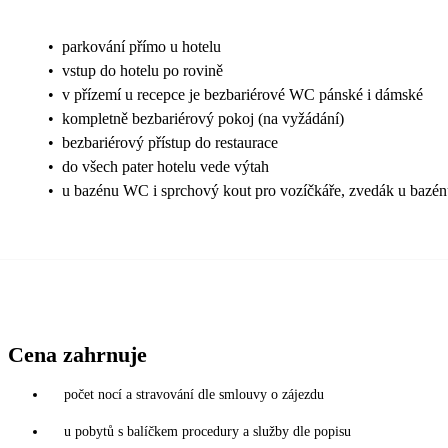
•
parkování přímo u hotelu
•
vstup do hotelu po rovině
•
v přízemí u recepce je bezbariérové WC pánské i dámské
•
kompletně bezbariérový pokoj (na vyžádání)
•
bezbariérový přístup do restaurace
•
do všech pater hotelu vede výtah
•
u bazénu WC i sprchový kout pro vozíčkáře, zvedák u bazé
Cena zahrnuje
počet nocí a stravování dle smlouvy o zájezdu
u pobytů s balíčkem procedury a služby dle popisu