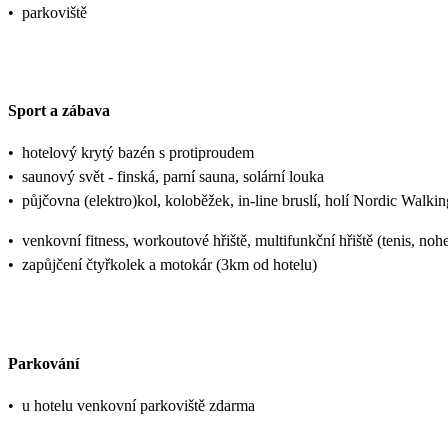
•
parkoviště
Sport a zábava
•
hotelový krytý bazén s protiproudem
•
saunový svět - finská, parní sauna, solární louka
•
půjčovna (elektro)kol, koloběžek, in-line bruslí, holí Nordic Walkin
•
venkovní fitness, workoutové hřiště, multifunkční hřiště (tenis, nohej
•
zapůjčení čtyřkolek a motokár (3km od hotelu)
Parkování
•
u hotelu venkovní parkoviště zdarma