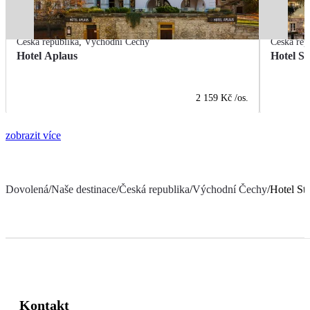
Česká republika
,
Východní Čechy
Česká rep
Hotel Aplaus
Hotel S
2 159 Kč
/os.
zobrazit více
Dovolená
/
Naše destinace
/
Česká republika
/
Východní Čechy
/
Hotel St
Kontakt