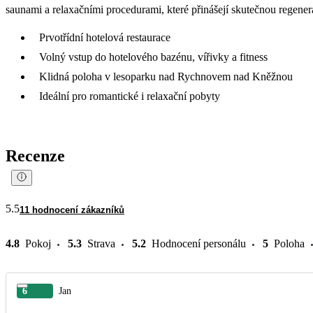
saunami a relaxačními procedurami, které přinášejí skutečnou regener
Prvotřídní hotelová restaurace
Volný vstup do hotelového bazénu, vířivky a fitness
Klidná poloha v lesoparku nad Rychnovem nad Kněžnou
Ideální pro romantické i relaxační pobyty
Recenze
5.5
11 hodnocení zákazníků
4.8
Pokoj
5.3
Strava
5.2
Hodnocení personálu
5
Poloha
6
Jan