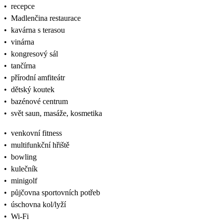
•
recepce
•
Madlenčina restaurace
•
kavárna s terasou
•
vinárna
•
kongresový sál
•
tančírna
•
přírodní amfiteátr
•
dětský koutek
•
bazénové centrum
•
svět saun, masáže, kosmetika
•
venkovní fitness
•
multifunkční hřiště
•
bowling
•
kulečník
•
minigolf
•
půjčovna sportovních potřeb
•
úschovna kol/lyží
•
Wi-Fi