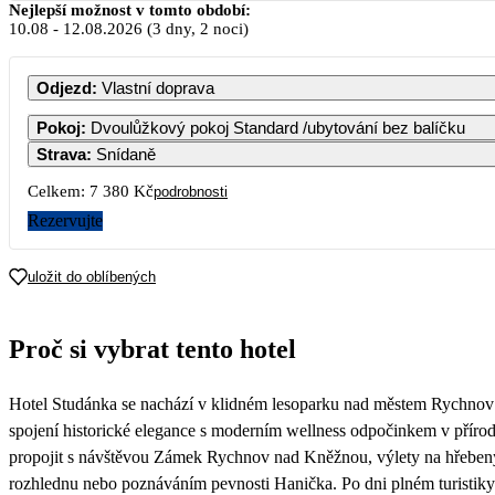
Srpen 2026
Nejlepší možnost v tomto období:
10.08
-
12.08.2026
(3 dny, 2 noci)
PO
ÚT
ST
ČT
PÁ
Odjezd
:
Vlastní doprava
Pokoj
:
Dvoulůžkový pokoj Standard /ubytování bez balíčku
Strava
:
Snídaně
3
4
5
6
7
Celkem:
7 380 Kč
podrobnosti
Rezervujte
10
11
12
13
14
3 690
5 290
3 690
3 690
3 690
uložit do oblíbených
17
18
19
20
21
3 690
5 290
3 690
3 690
3 690
Proč si vybrat tento hotel
24
25
26
27
28
3 690
5 290
3 690
3 690
3 690
Hotel Studánka se nachází v klidném lesoparku nad městem Rychnov
31
3 690
spojení historické elegance s moderním wellness odpočinkem v přírod
propojit s návštěvou Zámek Rychnov nad Kněžnou, výlety na hřeben
rozhlednu nebo poznáváním pevnosti Hanička. Po dni plném turistiky