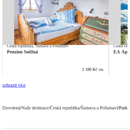
Česká republika
,
Šumava a Pošumaví
Česká rep
Penzion Sněžná
EA Apar
2 180 Kč
/os.
zobrazit více
Dovolená
/
Naše destinace
/
Česká republika
/
Šumava a Pošumaví
/
Parkh