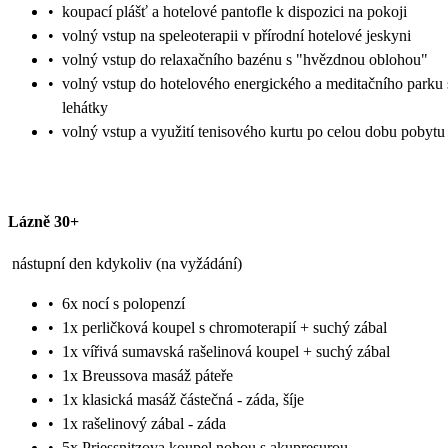
•
koupací plášť a hotelové pantofle k dispozici na pokoji
•
volný vstup na speleoterapii v přírodní hotelové jeskyni
•
volný vstup do relaxačního bazénu s "hvězdnou oblohou"
•
volný vstup do hotelového energického a meditačního parku 
lehátky
•
volný vstup a využití tenisového kurtu po celou dobu pobytu
Lázně 30+
nástupní den kdykoliv (na vyžádání)
•
6x nocí s polopenzí
•
1x perličková koupel s chromoterapií + suchý zábal
•
1x vířivá sumavská rašelinová koupel + suchý zábal
•
1x Breussova masáž páteře
•
1x klasická masáž částečná - záda, šíje
•
1x rašelinový zábal - záda
•
5x Priessnitzova koupel nohou s akupresurou