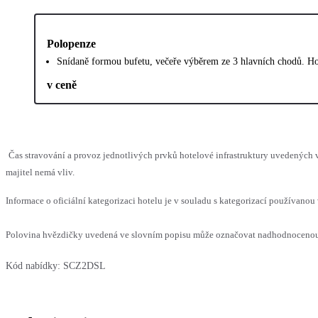
Polopenze
Snídaně formou bufetu, večeře výběrem ze 3 hlavních chodů. Hote
v ceně
Čas stravování a provoz jednotlivých prvků hotelové infrastruktury uvedenýc
majitel nemá vliv.
Informace o oficiální kategorizaci hotelu je v souladu s kategorizací používanou 
Polovina hvězdičky uvedená ve slovním popisu může označovat nadhodnocenou n
Kód nabídky:
SCZ2DSL