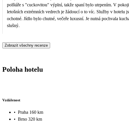
polštáře s "cuckovitou" výplní, takže spaní bylo utrpením. V pokoj
letošních extrémních vedrech je žádoucí o to víc. Služby v hotelu jsou na vysoké úrovni. Obsluha recepce vždy milá a vstřícná. Fyzioterapeutky jsou profesionální, milé a
ochotné. Jídlo bylo chutné, večeře luxusní. Je nutná pochvala kuc
slušný.
Zobrazit všechny recenze
Poloha hotelu
Vzdálenost
•
Praha 160 km
•
Brno 320 km