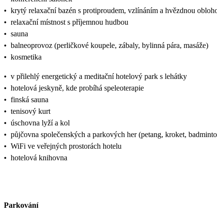
•
krytý relaxační bazén s protiproudem, vzlínáním a hvězdnou obloh
•
relaxační místnost s příjemnou hudbou
•
sauna
•
balneoprovoz (perličkové koupele, zábaly, bylinná pára, masáže)
•
kosmetika
•
v přilehlý energetický a meditační hotelový park s lehátky
•
hotelová jeskyně, kde probíhá speleoterapie
•
finská sauna
•
tenisový kurt
•
úschovna lyží a kol
•
půjčovna společenských a parkových her (petang, kroket, badminto
•
WiFi ve veřejných prostorách hotelu
•
hotelová knihovna
Parkování