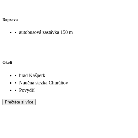
Doprava
•
autobusová zastávka 150 m
Okolí
•
hrad Kašperk
•
Naučná stezka Churáňov
•
Povydří
Přečtěte si více