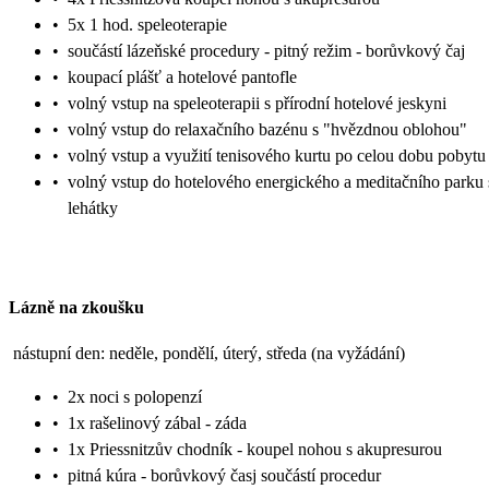
•
5x 1 hod. speleoterapie
•
součástí lázeňské procedury - pitný režim - borůvkový čaj
•
koupací plášť a hotelové pantofle
•
volný vstup na speleoterapii s přírodní hotelové jeskyni
•
volný vstup do relaxačního bazénu s "hvězdnou oblohou"
•
volný vstup a využití tenisového kurtu po celou dobu pobytu
•
volný vstup do hotelového energického a meditačního parku 
lehátky
Lázně na zkoušku
nástupní den: neděle, pondělí, úterý, středa (na vyžádání)
•
2x noci s polopenzí
•
1x rašelinový zábal - záda
•
1x Priessnitzův chodník - koupel nohou s akupresurou
•
pitná kúra - borůvkový časj součástí procedur