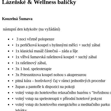
Lázeňské & Wellness balíčky
Kouzelná Šumava
nástupní den kdykoliv (na vyžádání)
•
3 noci včetně polopenze
•
1x perličková koupel s bylinnými měšci + suchý zábal
•
1x klasická masáž částečná – záda a šíje
•
1x vířivá šumavská rašelinová koupel + suchý zábal
•
1x rašelinový zábal,
•
3x 1 hod. speleoterapie
•
3x Priessnitzova koupel nohou s akupresurou
•
pitná kúra – borůvkový čaj v rámci jednotlivých procedur
•
župan a pantofle k dispozici na pokoji
•
volný vstup do hotelového relaxačního bazénu s "hvězdnou 
•
volný vstup na speleoterapii v přírodní hotelové jeskyni
•
volný vstup do hotelového energického a meditačního parku 
lehátky