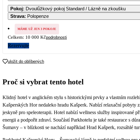
Pokoj
:
Dvoulůžkový pokoj Standard / Lázně na zkoušku
Strava
:
Polopenze
MÁME UŽ JEN 3 POKOJE
Celkem:
10 000 Kč
podrobnosti
Rezervujte
uložit do oblíbených
Proč si vybrat tento hotel
Klidný hotel v anglickém stylu s historickými prvky a vlastním roz
Kašperských Hor nedaleko hradu Kašperk. Nabízí relaxační pobyty za
jeskyně pro speleoterapii. Hotel nabízí wellness služby inspirované 
energii a podpořit zdraví. Součástí Parkhotelu je také restaurace s d
Šumavy – v blízkosti se nachází například Hrad Kašperk, rozsáhlé turis
Parkhotel Kašperské Hory – Šumavské lázně je perfektní volbou pro w