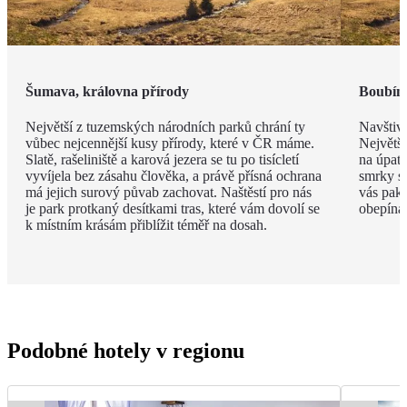
Šumava, královna přírody
Boubíns
Největší z tuzemských národních parků chrání ty
Navštivt
vůbec nejcennější kusy přírody, které v ČR máme.
Největší
Slatě, rašeliniště a karová jezera se tu po tisícletí
na úpatí
vyvíjela bez zásahu člověka, a právě přísná ochrana
smrky st
má jejich surový půvab zachovat. Naštěstí pro nás
vás pak 
je park protkaný desítkami tras, které vám dovolí se
obepíná t
k místním krásám přiblížit téměř na dosah.
Podobné hotely v regionu