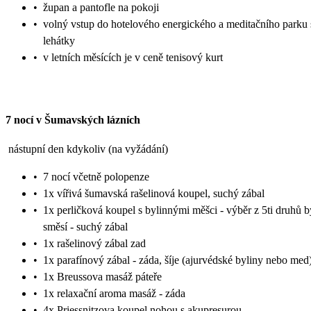
•
župan a pantofle na pokoji
•
volný vstup do hotelového energického a meditačního parku 
lehátky
•
v letních měsících je v ceně tenisový kurt
7 nocí v Šumavských lázních
nástupní den kdykoliv (na vyžádání)
•
7 nocí včetně polopenze
•
1x vířivá šumavská rašelinová koupel, suchý zábal
•
1x perličková koupel s bylinnými měšci - výběr z 5ti druhů 
směsí - suchý zábal
•
1x rašelinový zábal zad
•
1x parafínový zábal - záda, šíje (ajurvédské byliny nebo med
•
1x Breussova masáž páteře
•
1x relaxační aroma masáž - záda
•
4x Priessnitzova koupel nohou s akupresurou