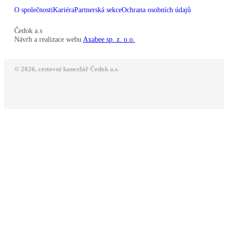
O společnosti
Kariéra
Partnerská sekce
Ochrana osobních údajů
Čedok a.s
Návrh a realizace webu
Axabee sp. z. o.o.
© 2026, cestovní kancelář Čedok a.s.