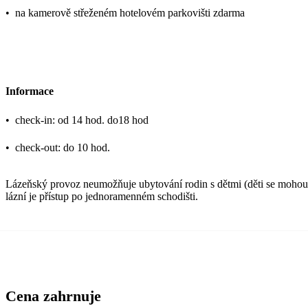
•
na kamerově střeženém hotelovém parkovišti zdarma
Informace
•
check-in: od 14 hod. do18 hod
•
check-out: do 10 hod.
Lázeňský provoz neumožňuje ubytování rodin s dětmi (děti se moho
lázní je přístup po jednoramenném schodišti.
Cena zahrnuje