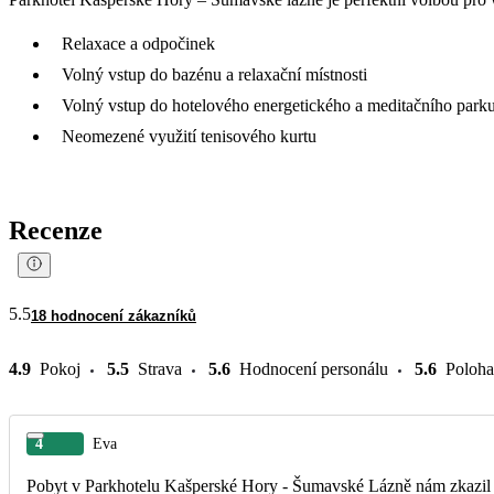
Relaxace a odpočinek
Volný vstup do bazénu a relaxační místnosti
Volný vstup do hotelového energetického a meditačního parku
Neomezené využití tenisového kurtu
Recenze
5.5
18 hodnocení zákazníků
4.9
Pokoj
5.5
Strava
5.6
Hodnocení personálu
5.6
Poloha
4
Eva
Pobyt v Parkhotelu Kašperské Hory - Šumavské Lázně nám zkazil po