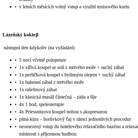
•
v letních měsících volný vstup a využití tenisového kurtu
Lázeňský koktejl
nástupní den kdykoliv (na vyžádání)
•
5 nocí včetně polopenze
•
1x vířivá koupel se solí z mrtvého moře + suchý zábal
•
1x perličková koupel s bylinným olejem + suchý zábal
•
1x bahenní zábal z mrtvého moře
•
1x rašelinový zábal
•
1x klasická masáž částečná – záda a šíje
•
4x 1 hod. speleoterapie
•
4x Priessnitzova koupel nohou s akupresurou
•
pitná kúra – borůvkový čaj v rámci jednotlivých procedur
•
neomezený vstup do hotelového relaxačního bazénu a relaxa
místnosti s příjemnou hudbou