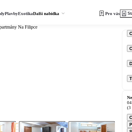
zdy
Plavby
Exotika
Další nabídka
Pro vás
St
artmány Na Filipce
O
D
T
Ne
04
(3
O
P
S