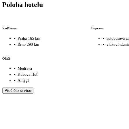
Poloha hotelu
Vzdálenost
Doprava
•
Praha 165 km
•
autobusová z
•
Brno 290 km
•
vlaková stani
Okolí
•
Modrava
•
Kubova Huť
•
Antýgl
Přečtěte si více