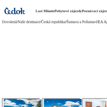
Last Minute
Pobytové zájezdy
Poznávací záje
více fotografií (13)
Dovolená
/
Naše destinace
/
Česká republika
/
Šumava a Pošumaví
/
EA Ap