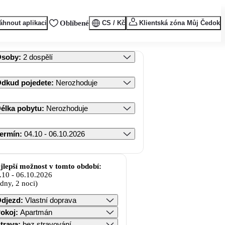
áhnout aplikaci
Oblíbené
CS / Kč
Klientská zóna Můj Čedok
Osoby
:
2 dospělí
dkud pojedete
:
Nerozhoduje
élka pobytu
:
Nerozhoduje
ermín
:
04.10 - 06.10.2026
jlepší možnost v tomto období:
.10
-
06.10.2026
 dny, 2 noci)
djezd
:
Vlastní doprava
okoj
:
Apartmán
trava
:
bez stravování