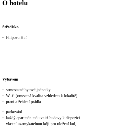
O hotelu
Středisko
•
Filipova Huť
Vybavení
•
samostatné bytové jednotky
•
Wi-fi (omezená kvalita vzhledem k lokalitě)
•
praní a žehlení prádla
•
parkování
•
každý apartmán má uvnitř budovy k dispozici
vlastní uzamykatelnou kóji pro uložení kol,