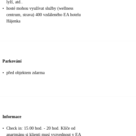
lyží, atd..
•
hosté mohou využívat služby (wellness
centrum, strava) 400 vzdáleného EA hotelu
Hájenka
Parkování
•
před objektem zdarma
Informace
•
Check in: 15.00 hod. - 20 hod. Klíče od
apartmánu si klienti musí vyzvednout v EA