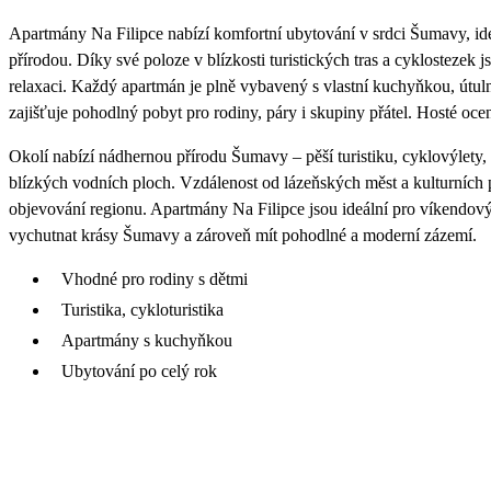
Apartmány Na Filipce nabízí komfortní ubytování v srdci Šumavy, ideá
přírodou. Díky své poloze v blízkosti turistických tras a cyklostezek
relaxaci. Každý apartmán je plně vybavený s vlastní kuchyňkou, ú
zajišťuje pohodlný pobyt pro rodiny, páry i skupiny přátel. Hosté oce
Okolí nabízí nádhernou přírodu Šumavy – pěší turistiku, cyklovýlety, 
blízkých vodních ploch. Vzdálenost od lázeňských měst a kulturníc
objevování regionu. Apartmány Na Filipce jsou ideální pro víkendový 
vychutnat krásy Šumavy a zároveň mít pohodlné a moderní zázemí.
Vhodné pro rodiny s dětmi
Turistika, cykloturistika
Apartmány s kuchyňkou
Ubytování po celý rok