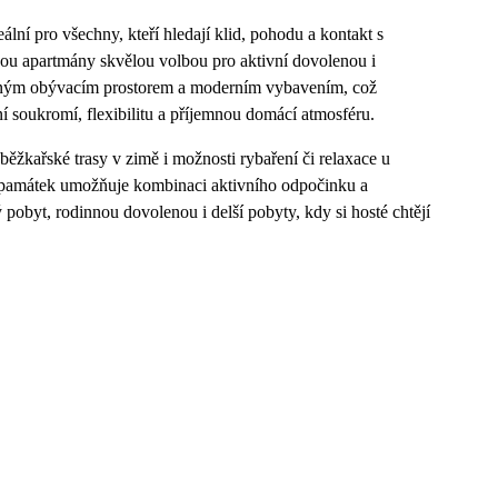
lní pro všechny, kteří hledají klid, pohodu a kontakt s
 jsou apartmány skvělou volbou pro aktivní dovolenou i
tulným obývacím prostorem a moderním vybavením, což
ní soukromí, flexibilitu a příjemnou domácí atmosféru.
běžkařské trasy v zimě i možnosti rybaření či relaxace u
h památek umožňuje kombinaci aktivního odpočinku a
pobyt, rodinnou dovolenou i delší pobyty, kdy si hosté chtějí