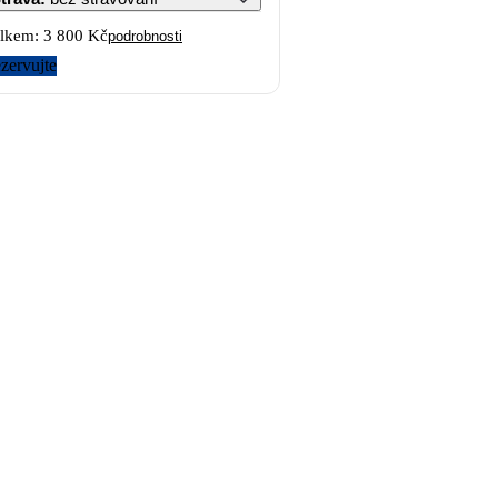
lkem:
3 800 Kč
podrobnosti
zervujte