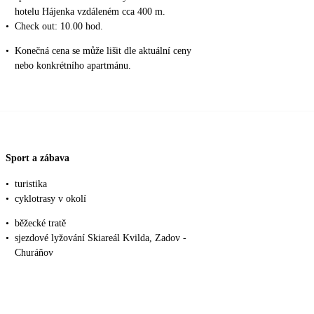
hotelu Hájenka vzdáleném cca 400 m.
•
Check out: 10.00 hod.
•
Konečná cena se může lišit dle aktuální ceny
nebo konkrétního apartmánu.
Sport a zábava
•
turistika
•
cyklotrasy v okolí
•
běžecké tratě
•
sjezdové lyžování Skiareál Kvilda, Zadov -
Churáňov