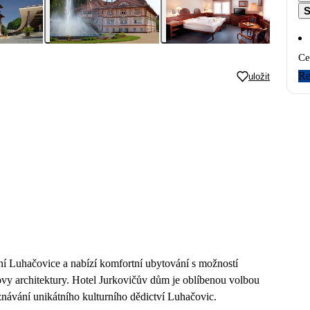
S
Ce
Re
uložit
í Luhačovice a nabízí komfortní ubytování s možností
ovy architektury. Hotel Jurkovičův dům je oblíbenou volbou
oznávání unikátního kulturního dědictví Luhačovic.