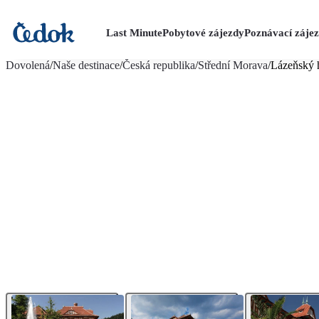
Last Minute
Pobytové zájezdy
Poznávací záje
více fotografií (19)
Dovolená
/
Naše destinace
/
Česká republika
/
Střední Morava
/
Lázeňský 