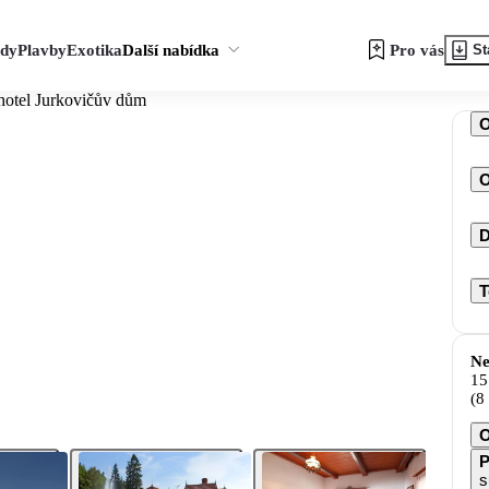
zdy
Plavby
Exotika
Další nabídka
Pro vás
St
hotel Jurkovičův dům
O
D
T
Ne
15
(8
O
P
s