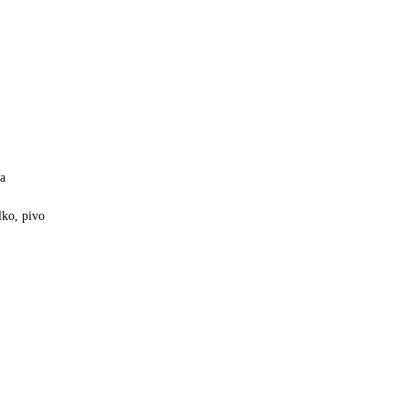
 a
lko, pivo