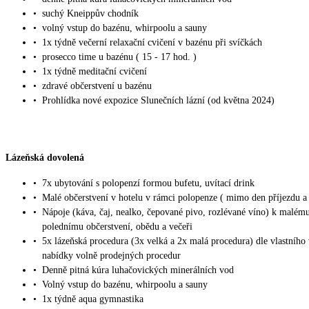
•
suchý Kneippův chodník
•
volný vstup do bazénu, whirpoolu a sauny
•
1x týdně večerní relaxační cvičení v bazénu při svíčkách
•
prosecco time u bazénu ( 15 - 17 hod. )
•
1x týdně meditační cvičení
•
zdravé občerstvení u bazénu
•
Prohlídka nové expozice Slunečních lázní (od května 2024)
Lázeňská dovolená
•
7x ubytování s polopenzí formou bufetu, uvítací drink
•
Malé občerstvení v hotelu v rámci polopenze ( mimo den příjezdu a
•
Nápoje (káva, čaj, nealko, čepované pivo, rozlévané víno) k malém
polednímu občerstvení, obědu a večeři
•
5x lázeňská procedura (3x velká a 2x malá procedura) dle vlastního
nabídky volně prodejných procedur
•
Denně pitná kúra luhačovických minerálních vod
•
Volný vstup do bazénu, whirpoolu a sauny
•
1x týdně aqua gymnastika