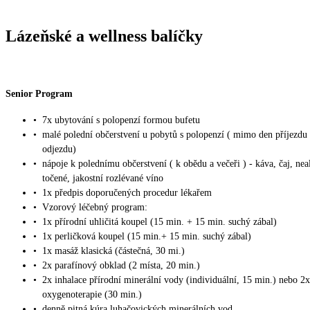
Lázeňské a wellness balíčky
Senior Program
•
7x ubytování s polopenzí formou bufetu
•
malé polední občerstvení u pobytů s polopenzí ( mimo den příjezdu
odjezdu)
•
nápoje k polednímu občerstvení ( k obědu a večeři ) - káva, čaj, nea
točené, jakostní rozlévané víno
•
1x předpis doporučených procedur lékařem
•
Vzorový léčebný program:
•
1x přírodní uhličitá koupel (15 min. + 15 min. suchý zábal)
•
1x perličková koupel (15 min.+ 15 min. suchý zábal)
•
1x masáž klasická (částečná, 30 mi.)
•
2x parafínový obklad (2 místa, 20 min.)
•
2x inhalace přírodní minerální vody (individuální, 15 min.) nebo 2x
oxygenoterapie (30 min.)
•
denně pitná kúra luhačovických minerálních vod