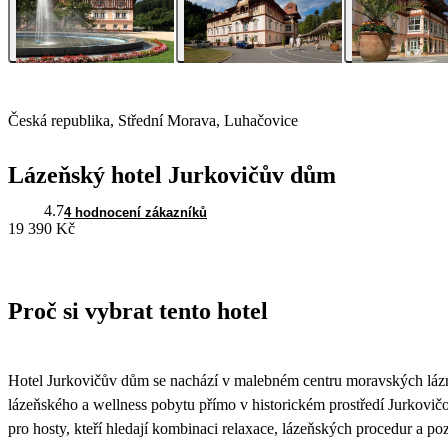
Česká republika, Střední Morava, Luhačovice
Lázeňský hotel Jurkovičův dům
4.7
4 hodnocení zákazníků
19 390 Kč
Proč si vybrat tento hotel
Hotel Jurkovičův dům se nachází v malebném centru moravských lázn
lázeňského a wellness pobytu přímo v historickém prostředí Jurkovič
pro hosty, kteří hledají kombinaci relaxace, lázeňských procedur a p