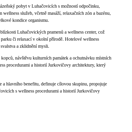
it lázeňský pobyt v Luhačovicích s možností odpočinku,
 wellness služeb, včetně masáží, relaxačních zón a bazénu,
elkové kondice organismu.
 blízkosti Luhačovických pramenů a wellness center, což
rku či relaxací v okolní přírodě. Hotelové wellness
svalstva a zklidnění mysli.
 kopců, návštěvu kulturních památek a ochutnávku místních
s procedurami a historií Jurkovičovy architektury, který
 a hlavního benefitu, definuje cílovou skupinu, propojuje
čovicích s wellness procedurami a historií Jurkovičovy