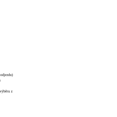
 odjezdu)
u
 výběru z