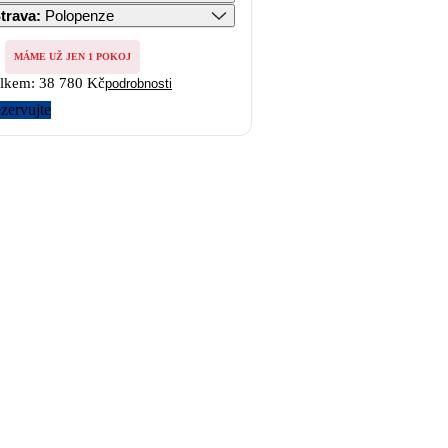
trava
:
Polopenze
MÁME UŽ JEN 1 POKOJ
lkem:
38 780 Kč
podrobnosti
zervujte