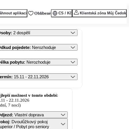
áhnout aplikaci
Oblíbené
CS / Kč
Klientská zóna Můj Čedok
Osoby
:
2 dospělí
dkud pojedete
:
Nerozhoduje
élka pobytu
:
Nerozhoduje
ermín
:
15.11 - 22.11.2026
jlepší možnost v tomto období:
.11
-
22.11.2026
 dní, 7 nocí)
djezd
:
Vlastní doprava
okoj
:
Dvoulůžkový pokoj
uperior / Pobyt pro seniory