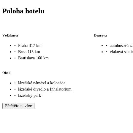
Poloha hotelu
Vzdálenost
Doprava
•
Praha 317 km
•
autobusová z
•
Brno 115 km
•
vlaková stani
•
Bratislava 160 km
Okolí
•
lázeňské náměstí a kolonáda
•
lázeňské divadlo a Inhalatorium
•
lázeňský park
Přečtěte si více