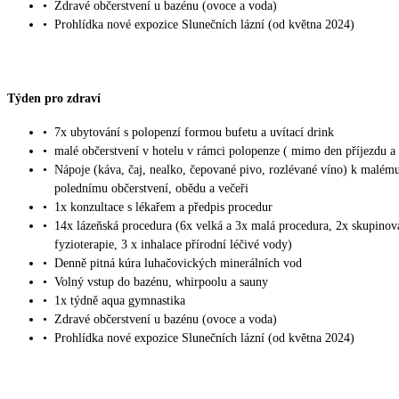
•
Zdravé občerstvení u bazénu (ovoce a voda)
•
Prohlídka nové expozice Slunečních lázní (od května 2024)
Týden pro zdraví
•
7x ubytování s polopenzí formou bufetu a uvítací drink
•
malé občerstvení v hotelu v rámci polopenze ( mimo den příjezdu a
•
Nápoje (káva, čaj, nealko, čepované pivo, rozlévané víno) k malém
polednímu občerstvení, obědu a večeři
•
1x konzultace s lékařem a předpis procedur
•
14x lázeňská procedura (6x velká a 3x malá procedura, 2x skupinov
fyzioterapie, 3 x inhalace přírodní léčivé vody)
•
Denně pitná kúra luhačovických minerálních vod
•
Volný vstup do bazénu, whirpoolu a sauny
•
1x týdně aqua gymnastika
•
Zdravé občerstvení u bazénu (ovoce a voda)
•
Prohlídka nové expozice Slunečních lázní (od května 2024)