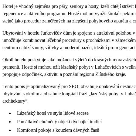
Hotel je vhodný zejména pro páry, seniory a hosty, kteří chtějí stráv
regenerace a aktivního programu. Hosté mohou využít široké spektrum
stejně jako procedur zaměřených na zlepšení pohybového aparátu a c
Ubytování v hotelu Jurkovičův dům je spojeno s atraktivní polohou v
umožňuje kombinovat léčebné procedury s procházkami v zámeckém pa
centrum nabízí sauny, vířivky a moderní bazén, ideální pro regeneraci 
Okolí hotelu poskytuje také možnosti výletů do krásných moravských
pramenů. Hosté si mohou užít lázeňský pobyt v Luhačovicích s wellnes
propojuje odpočinek, aktivitu a poznání regionu Zlínského kraje.
Tento popis je optimalizovaný pro SEO: obsahuje opakování destinace
ubytování s okolím a obsahuje long-tail frázi „lázeňský pobyt v Luha
architektury“.
Lázeňský hotel ve stylu lidové secese
Památkově chráněný objekt dýchající tradicí
Komfortní pokoje s kouzlem dávných časů