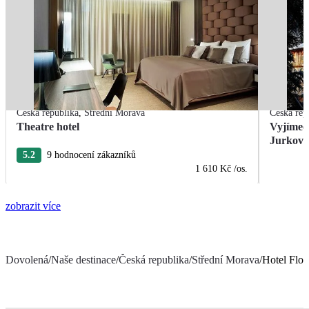
Česká republika
,
Střední Morava
Česká rep
Theatre hotel
Vyjímečn
Jurkovi
5.2
9 hodnocení zákazníků
1 610 Kč
/os.
zobrazit více
Dovolená
/
Naše destinace
/
Česká republika
/
Střední Morava
/
Hotel Flor