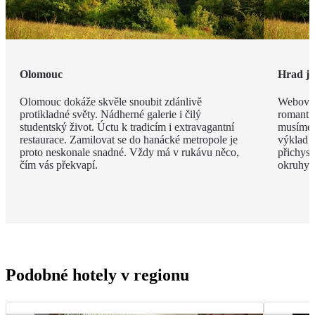
Olomouc
Hrad ja
Olomouc dokáže skvěle snoubit zdánlivě
Webové 
protikladné světy. Nádherné galerie i čilý
romanti
studentský život. Úctu k tradicím i extravagantní
musíme 
restaurace. Zamilovat se do hanácké metropole je
výklad o
proto neskonale snadné. Vždy má v rukávu něco,
přichyst
čím vás překvapí.
okruhy z
Podobné hotely v regionu