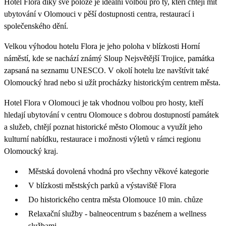
Hotel Flora díky své poloze je ideální volbou pro ty, kteří chtějí mít
ubytování v Olomouci v pěší dostupnosti centra, restaurací i
společenského dění.
Velkou výhodou hotelu Flora je jeho poloha v blízkosti Horní
náměstí, kde se nachází známý Sloup Nejsvětější Trojice, památka
zapsaná na seznamu UNESCO. V okolí hotelu lze navštívit také
Olomoucký hrad nebo si užít procházky historickým centrem města.
Hotel Flora v Olomouci je tak vhodnou volbou pro hosty, kteří
hledají ubytování v centru Olomouce s dobrou dostupností památek
a služeb, chtějí poznat historické město Olomouc a využít jeho
kulturní nabídku, restaurace i možnosti výletů v rámci regionu
Olomoucký kraj.
Městská dovolená vhodná pro všechny věkové kategorie
V blízkosti městských parků a výstaviště Flora
Do historického centra města Olomouce 10 min. chůze
Relaxační služby - balneocentrum s bazénem a wellness
službami