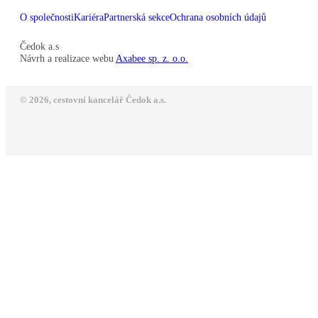
O společnosti
Kariéra
Partnerská sekce
Ochrana osobních údajů
Čedok a.s
Návrh a realizace webu
Axabee sp. z. o.o.
© 2026, cestovní kancelář Čedok a.s.