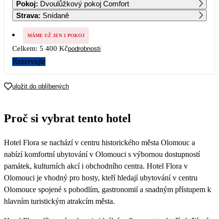
Pokoj
:
Dvoulůžkový pokoj Comfort
Strava
:
Snídaně
7
8
9
10
11
12
13
MÁME UŽ JEN 1 POKOJ
Celkem:
5 400 Kč
podrobnosti
14
15
16
17
18
19
20
Rezervujte
21
22
23
24
25
26
27
uložit do oblíbených
28
29
30
31
2 700
2 700
2 700
Proč si vybrat tento hotel
Hotel Flora se nachází v centru historického města Olomouc a
nabízí komfortní ubytování v Olomouci s výbornou dostupností
památek, kulturních akcí i obchodního centra. Hotel Flora v
Olomouci je vhodný pro hosty, kteří hledají ubytování v centru
Olomouce spojené s pohodlím, gastronomií a snadným přístupem k
hlavním turistickým atrakcím města.