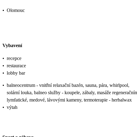
•
Olomouc
Vybavení
•
recepce
•
restaurace
•
lobby bar
•
balneocentrum - vnitřní relaxační bazén, sauna, pára, whirlpool,
solární louka, balneo služby - koupele, zábaly, masáže regenerační
lymfatické, medové, lávovými kameny, termoterapie - herbalwax
•
výtah