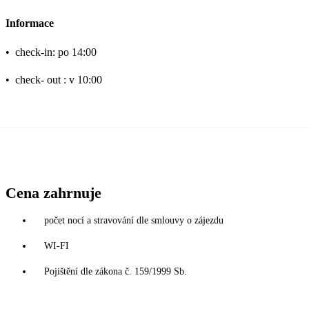
Informace
•
check-in: po 14:00
•
check- out : v 10:00
Cena zahrnuje
počet nocí a stravování dle smlouvy o zájezdu
WI-FI
Pojištění dle zákona č. 159/1999 Sb.