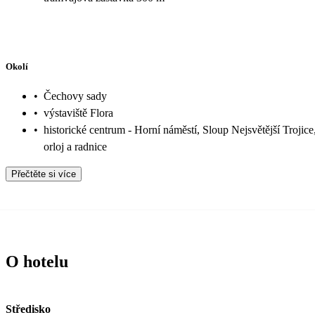
Okolí
•
Čechovy sady
•
výstaviště Flora
•
historické centrum - Horní náměstí, Sloup Nejsvětější Trojice
orloj a radnice
Přečtěte si více
O hotelu
Středisko