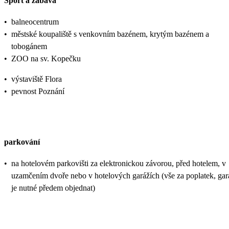
Sport a zábava
•
balneocentrum
•
městské koupaliště s venkovním bazénem, krytým bazénem a
tobogánem
•
ZOO na sv. Kopečku
•
výstaviště Flora
•
pevnost Poznání
parkování
•
na hotelovém parkovišti za elektronickou závorou, před hotelem, v
uzamčením dvoře nebo v hotelových garážích (vše za poplatek, gar
je nutné předem objednat)