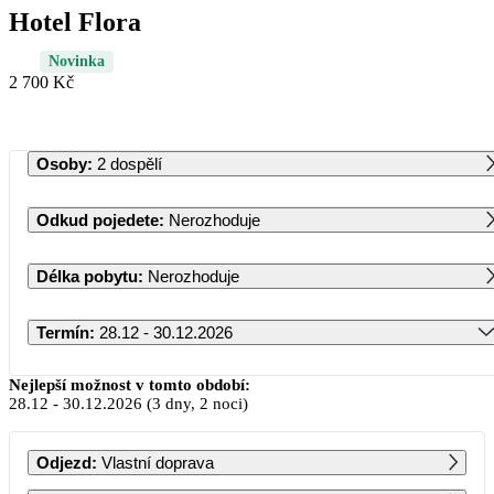
Hotel Flora
Novinka
2 700 Kč
Osoby
:
2 dospělí
Odkud pojedete
:
Nerozhoduje
Délka pobytu
:
Nerozhoduje
Termín
:
28.12 - 30.12.2026
Prosinec 2026
Nejlepší možnost v tomto období:
28.12
-
30.12.2026
(3 dny, 2 noci)
PO
ÚT
ST
ČT
PÁ
SO
NE
Odjezd
:
Vlastní doprava
1
2
3
4
5
6