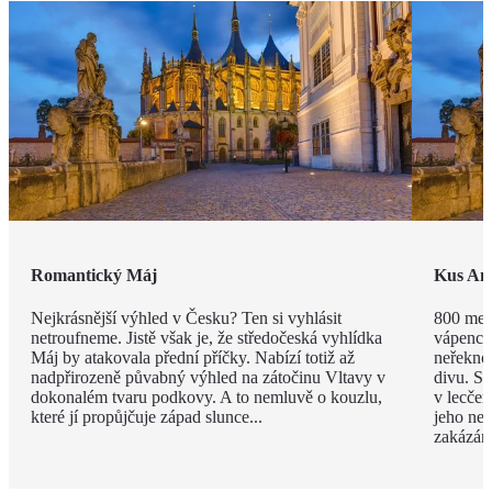
Romantický Máj
Kus Am
Nejkrásnější výhled v Česku? Ten si vyhlásit
800 met
netroufneme. Jistě však je, že středočeská vyhlídka
vápenco
Máj by atakovala přední příčky. Nabízí totiž až
neřekno
nadpřirozeně půvabný výhled na zátočinu Vltavy v
divu. Sv
dokonalém tvaru podkovy. A to nemluvě o kouzlu,
v lecčem
které jí propůjčuje západ slunce...
jeho ned
zakázán