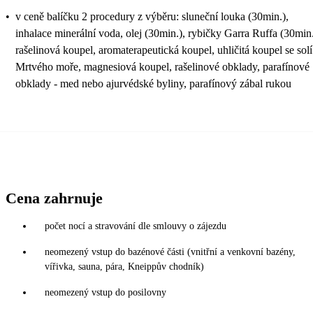
•
v ceně balíčku 2 procedury z výběru: sluneční louka (30min.),
inhalace minerální voda, olej (30min.), rybičky Garra Ruffa (30min.
rašelinová koupel, aromaterapeutická koupel, uhličitá koupel se solí
Mrtvého moře, magnesiová koupel, rašelinové obklady, parafínové
obklady - med nebo ajurvédské byliny, parafínový zábal rukou
Cena zahrnuje
počet nocí a stravování dle smlouvy o zájezdu
neomezený vstup do bazénové části (vnitřní a venkovní bazény,
vířivka, sauna, pára, Kneippův chodník)
neomezený vstup do posilovny