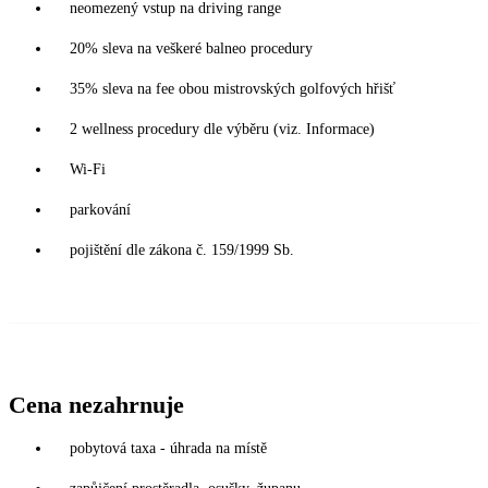
neomezený vstup na driving range
20% sleva na veškeré balneo procedury
35% sleva na fee obou mistrovských golfových hřišť
2 wellness procedury dle výběru (viz. Informace)
Wi-Fi
parkování
pojištění dle zákona č. 159/1999 Sb.
Cena nezahrnuje
pobytová taxa - úhrada na místě