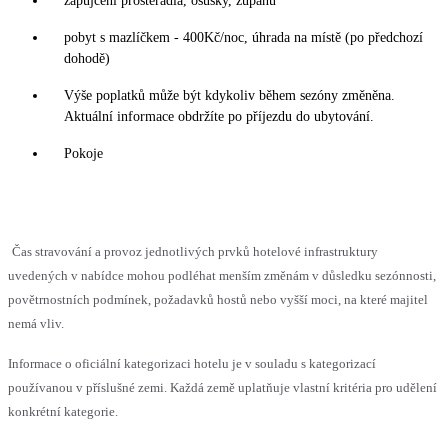
zapůjčení prostěradla, osušky, županu
pobyt s mazlíčkem - 400Kč/noc, úhrada na místě (po předchozí
dohodě)
Výše poplatků může být kdykoliv během sezóny změněna.
Aktuální informace obdržíte po příjezdu do ubytování.
Pokoje
Čas stravování a provoz jednotlivých prvků hotelové infrastruktury
uvedených v nabídce mohou podléhat menším změnám v důsledku sezónnosti,
povětrnostních podmínek, požadavků hostů nebo vyšší moci, na které majitel
nemá vliv.
Informace o oficiální kategorizaci hotelu je v souladu s kategorizací
používanou v příslušné zemi. Každá země uplatňuje vlastní kritéria pro udělení
konkrétní kategorie.