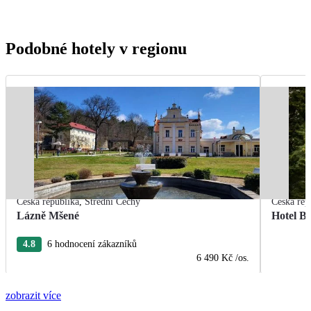
Podobné hotely v regionu
Česká republika
,
Střední Čechy
Česká rep
Lázně Mšené
Hotel B
4.8
6 hodnocení zákazníků
6 490 Kč
/os.
zobrazit více