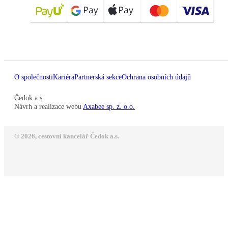
O společnosti
Kariéra
Partnerská sekce
Ochrana osobních údajů
Čedok a.s
Návrh a realizace webu
Axabee sp. z. o.o.
© 2026, cestovní kancelář Čedok a.s.