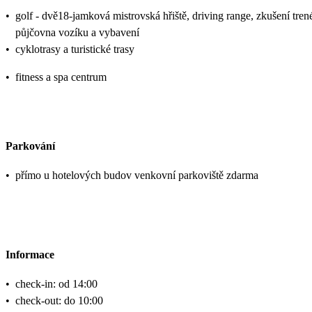
•
golf - dvě18-jamková mistrovská hřiště, driving range, zkušení trené
půjčovna vozíku a vybavení
•
cyklotrasy a turistické trasy
•
fitness a spa centrum
Parkování
•
přímo u hotelových budov venkovní parkoviště zdarma
Informace
•
check-in: od 14:00
•
check-out: do 10:00