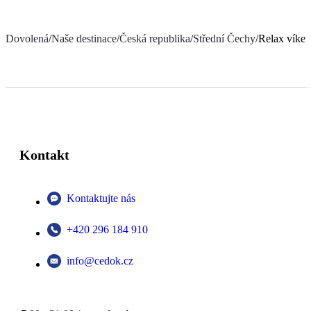
Dovolená
/
Naše destinace
/
Česká republika
/
Střední Čechy
/
Relax víken
Kontakt
Kontaktujte nás
+420 296 184 910
info@cedok.cz