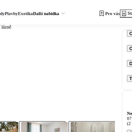
zdy
Plavby
Exotika
Další nabídka
Pro vás
St
 lázně
O
D
T
Ne
07
(2