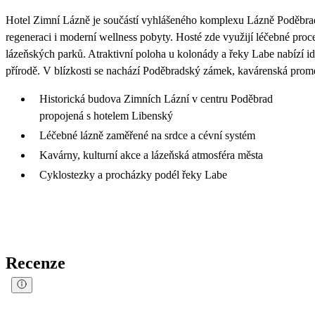
Hotel Zimní Lázně je součástí vyhlášeného komplexu Lázně Poděbrad
regeneraci i moderní wellness pobyty. Hosté zde využijí léčebné proc
lázeňských parků. Atraktivní poloha u kolonády a řeky Labe nabízí i
přírodě. V blízkosti se nachází Poděbradský zámek, kavárenská prome
Historická budova Zimních Lázní v centru Poděbrad
propojená s hotelem Libenský
Léčebné lázně zaměřené na srdce a cévní systém
Kavárny, kulturní akce a lázeňská atmosféra města
Cyklostezky a procházky podél řeky Labe
Recenze