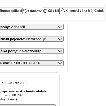
áhnout aplikaci
Oblíbené
CS / Kč
Klientská zóna Můj Čedok
Osoby
:
2 dospělí
dkud pojedete
:
Nerozhoduje
élka pobytu
:
Nerozhoduje
ermín
:
07.08 - 08.08.2026
LAST MINUTE
jlepší možnost v tomto období:
.08
-
08.08.2026
 dny, 1 noc)