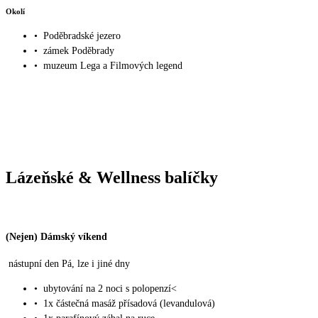
Okolí
•
Poděbradské jezero
•
zámek Poděbrady
•
muzeum Lega a Filmových legend
Lázeňské & Wellness balíčky
(Nejen) Dámský víkend
nástupní den Pá, lze i jiné dny
•
ubytování na 2 noci s polopenzí<
•
1x částečná masáž přísadová (levandulová)