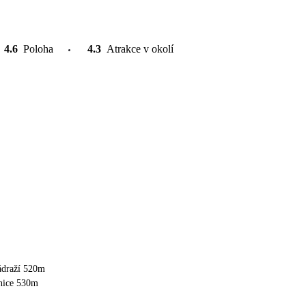
4.6
Poloha
4.3
Atrakce v okolí
ádraží 520m
anice 530m