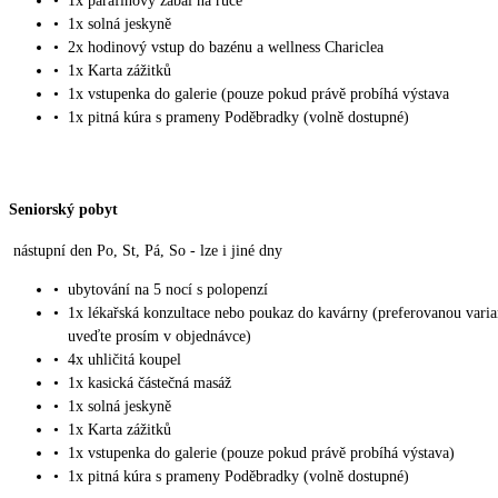
•
1x parafínový zábal na ruce
•
1x solná jeskyně
•
2x hodinový vstup do bazénu a wellness Chariclea
•
1x Karta zážitků
•
1x vstupenka do galerie (pouze pokud právě probíhá výstava
•
1x pitná kúra s prameny Poděbradky (volně dostupné)
Seniorský pobyt
nástupní den Po, St, Pá, So - lze i jiné dny
•
ubytování na 5 nocí s polopenzí
•
1x lékařská konzultace nebo poukaz do kavárny (preferovanou varia
uveďte prosím v objednávce)
•
4x uhličitá koupel
•
1x kasická částečná masáž
•
1x solná jeskyně
•
1x Karta zážitků
•
1x vstupenka do galerie (pouze pokud právě probíhá výstava)
•
1x pitná kúra s prameny Poděbradky (volně dostupné)