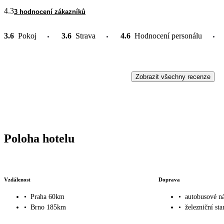
4.3
3 hodnocení zákazníků
3.6
Pokoj
3.6
Strava
4.6
Hodnocení personálu
Zobrazit všechny recenze
Poloha hotelu
Vzdálenost
Doprava
•
Praha 60km
•
autobusové n
•
Brno 185km
•
železniční st