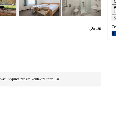
O
P
U
S
Ce
uložit
Re
rvaci, vyplňte prosím kontaktní formulář.