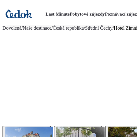
Last Minute
Pobytové zájezdy
Poznávací záje
více fotografií (9)
Dovolená
/
Naše destinace
/
Česká republika
/
Střední Čechy
/
Hotel Zimní