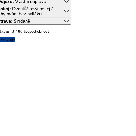
djezd
:
Vlastní doprava
okoj
:
Dvoulůžkový pokoj /
bytování bez balíčku
trava
:
Snídaně
lkem:
3 480 Kč
podrobnosti
zervujte