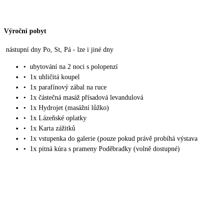
Výroční pobyt
nástupní dny Po, St, Pá - lze i jiné dny
•
ubytování na 2 noci s polopenzí
•
1x uhličitá koupel
•
1x parafínový zábal na ruce
•
1x částečná masáž přísadová levandulová
•
1x Hydrojet (masážní lůžko)
•
1x Lázeňské oplatky
•
1x Karta zážitků
•
1x vstupenka do galerie (pouze pokud právě probíhá výstava
•
1x pitná kúra s prameny Poděbradky (volně dostupné)