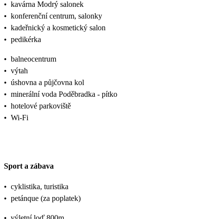
•
kavárna Modrý salonek
•
konferenční centrum, salonky
•
kadeřnický a kosmetický salon
•
pedikérka
•
balneocentrum
•
výtah
•
úshovna a půjčovna kol
•
minerální voda Poděbradka - pítko
•
hotelové parkoviště
•
Wi-Fi
Sport a zábava
•
cyklistika, turistika
•
petánque (za poplatek)
•
výletní loď 800m