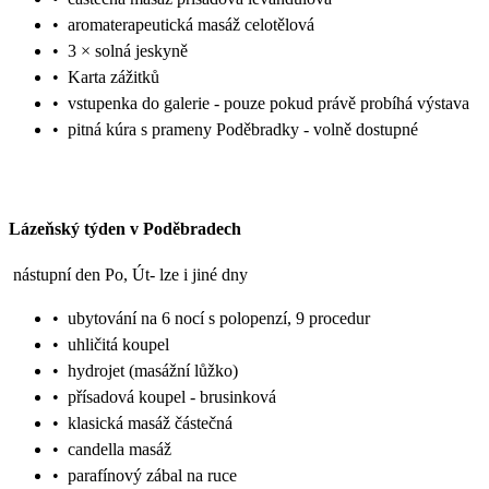
•
aromaterapeutická masáž celotělová
•
3 × solná jeskyně
•
Karta zážitků
•
vstupenka do galerie - pouze pokud právě probíhá výstava
•
pitná kúra s prameny Poděbradky - volně dostupné
Lázeňský týden v Poděbradech
nástupní den Po, Út- lze i jiné dny
•
ubytování na 6 nocí s polopenzí, 9 procedur
•
uhličitá koupel
•
hydrojet (masážní lůžko)
•
přísadová koupel - brusinková
•
klasická masáž částečná
•
candella masáž
•
parafínový zábal na ruce