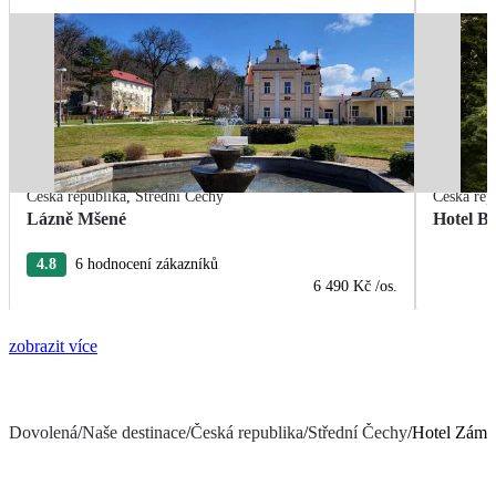
Česká republika
,
Střední Čechy
Česká rep
Lázně Mšené
Hotel B
4.8
6 hodnocení zákazníků
6 490 Kč
/os.
zobrazit více
Dovolená
/
Naše destinace
/
Česká republika
/
Střední Čechy
/
Hotel Záme