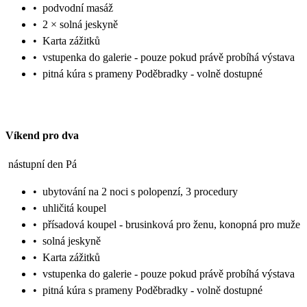
•
podvodní masáž
•
2 × solná jeskyně
•
Karta zážitků
•
vstupenka do galerie - pouze pokud právě probíhá výstava
•
pitná kúra s prameny Poděbradky - volně dostupné
Víkend pro dva
nástupní den Pá
•
ubytování na 2 noci s polopenzí, 3 procedury
•
uhličitá koupel
•
přísadová koupel - brusinková pro ženu, konopná pro muže
•
solná jeskyně
•
Karta zážitků
•
vstupenka do galerie - pouze pokud právě probíhá výstava
•
pitná kúra s prameny Poděbradky - volně dostupné