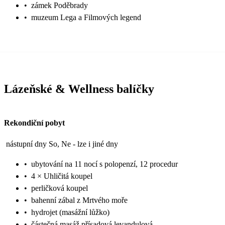
•
zámek Poděbrady
•
muzeum Lega a Filmových legend
Lázeňské & Wellness balíčky
Rekondiční pobyt
nástupní dny So, Ne - lze i jiné dny
•
ubytování na 11 nocí s polopenzí, 12 procedur
•
4 × Uhličitá koupel
•
perličková koupel
•
bahenní zábal z Mrtvého moře
•
hydrojet (masážní lůžko)
•
částečná masáž přísadová levandulová