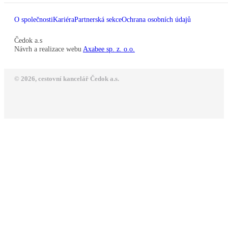
O společnosti
Kariéra
Partnerská sekce
Ochrana osobních údajů
Čedok a.s
Návrh a realizace webu
Axabee sp. z. o.o.
© 2026, cestovní kancelář Čedok a.s.