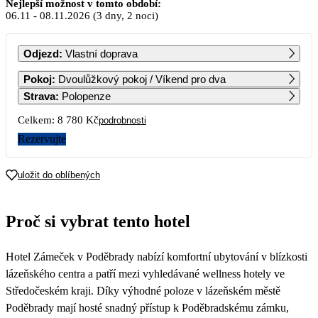
Listopad 2026
Nejlepší možnost v tomto období:
06.11
-
08.11.2026
(3 dny, 2 noci)
PO
ÚT
ST
ČT
PÁ
SO
NE
Odjezd
:
Vlastní doprava
1
Pokoj
:
Dvoulůžkový pokoj / Víkend pro dva
21 087
Strava
:
Polopenze
2
3
4
5
6
7
8
Celkem:
8 780 Kč
podrobnosti
12 090
12 090
4 390
21 087
21 087
Rezervujte
9
10
11
12
13
14
15
12 090
12 090
4 390
21 087
21 087
uložit do oblíbených
16
17
18
19
20
21
22
12 090
12 090
4 390
21 087
21 087
Proč si vybrat tento hotel
23
24
25
26
27
28
29
12 090
12 090
4 390
21 087
21 087
Hotel Zámeček v Poděbrady nabízí komfortní ubytování v blízkosti
30
12 090
lázeňského centra a patří mezi vyhledávané wellness hotely ve
Středočeském kraji. Díky výhodné poloze v lázeňském městě
Poděbrady mají hosté snadný přístup k Poděbradskému zámku,