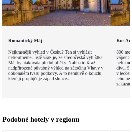
Romantický Máj
Kus Am
Nejkrásnější výhled v Česku? Ten si vyhlásit
800 met
netroufneme. Jistě však je, že středočeská vyhlídka
vápenco
Máj by atakovala přední příčky. Nabízí totiž až
neřekno
nadpřirozeně půvabný výhled na zátočinu Vltavy v
divu. Sv
dokonalém tvaru podkovy. A to nemluvě o kouzlu,
v lecčem
které jí propůjčuje západ slunce...
jeho ned
zakázán
Podobné hotely v regionu