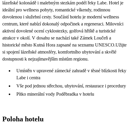
lázeňské kolonádě i malebným stezkám podél řeky Labe. Hotel je
ideální pro wellness pobyty, romantické víkendy, rodinnou
dovolenou i služební cesty. Součástí hotelu je moderní wellness
centrum, které nabízí dokonalý odpočinek a regeneraci. Milovníci
aktivní dovolené ocení cyklostezky, golfová hřiště a turistické
atrakce v okolí. V dosahu se nachází také Zámek Loučeň a
historické město Kutná Hora zapsané na seznamu UNESCO.Užijte
si spojení lázeňské atmosféry, komfortního ubytování a skvělé
dostupnosti k nejzajímavějším místům regionu.
Umístěn v upravené zámecké zahradě v těsné blízkosti řeky
Labe i centra
Vše pod jednou střechou, ubytování, restaurace i procedury
Pítko minerální vody Poděbradka v hotelu
Poloha hotelu