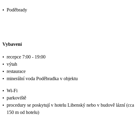
•
Poděbrady
Vybavení
•
recepce 7:00 - 19:00
•
výtah
•
restaurace
•
minerální voda Poděbradka v objektu
•
Wi-Fi
•
parkoviště
•
procedury se poskytují v hotelu Libenský nebo v budově lázní (cca
150 m od hotelu)