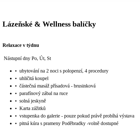
Lázeňské & Wellness balíčky
Relaxace v týdnu
Nástupní dny Po, Út, St
•
ubytování na 2 noci s polopenzí, 4 procedury
•
uhličitá koupel
•
částečná masáž přísadová - brusinková
•
parafínový zábal na ruce
•
solná jeskyně
•
Karta zážitků
•
vstupenka do galerie - pouze pokud právě probíhá výstava
•
pitná kúra s prameny Poděbradky -volně dostupné