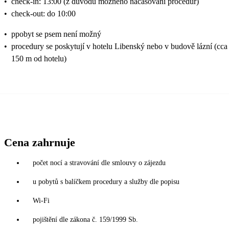
•
check-in: 13:00 (z důvodu možného načasování procedur)
•
check-out: do 10:00
•
ppobyt se psem není možný
•
procedury se poskytují v hotelu Libenský nebo v budově lázní (cca
150 m od hotelu)
Cena zahrnuje
počet nocí a stravování dle smlouvy o zájezdu
u pobytů s balíčkem procedury a služby dle popisu
Wi-Fi
pojištění dle zákona č. 159/1999 Sb.