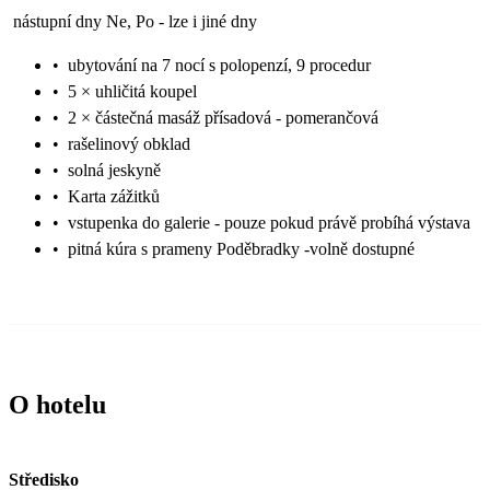
nástupní dny Ne, Po - lze i jiné dny
•
ubytování na 7 nocí s polopenzí, 9 procedur
•
5 × uhličitá koupel
•
2 × částečná masáž přísadová - pomerančová
•
rašelinový obklad
•
solná jeskyně
•
Karta zážitků
•
vstupenka do galerie - pouze pokud právě probíhá výstava
•
pitná kúra s prameny Poděbradky -volně dostupné
O hotelu
Středisko