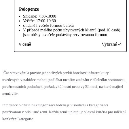
Polopenze
Snídaně: 7:30-10:00
Večeře: 17:00-19:30
snídaně i večeře formou bufetu
V případě malého počtu ubytovaných klientů (pod 10 osob)
jsou obědy a večeře podávány servírovanou formou.
v ceně
Vybrané
Čas stravování a provoz jednotlivých prvků hotelové infrastruktury
uvedených v nabídce mohou podléhat menším změnám v důsledku sezónnosti,
povětrnostních podmínek, požadavků hostů nebo vyšší moci, na které majitel
nemá vliv.
Informace o oficiální kategorizaci hotelu je v souladu s kategorizací
používanou v příslušné zemi. Každá země uplatňuje vlastní kritéria pro udělení
konkrétní kategorie.