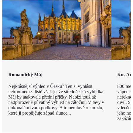
Romantický Máj
Kus Am
Nejkrásnější výhled v Česku? Ten si vyhlásit
800 met
netroufneme. Jistě však je, že středočeská vyhlídka
vápenco
Máj by atakovala přední příčky. Nabízí totiž až
neřekno
nadpřirozeně půvabný výhled na zátočinu Vltavy v
divu. Sv
dokonalém tvaru podkovy. A to nemluvě o kouzlu,
v lecčem
které jí propůjčuje západ slunce...
jeho ned
zakázán