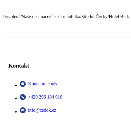
Dovolená
/
Naše destinace
/
Česká republika
/
Střední Čechy
/
Hotel Belle
Kontakt
Kontaktujte nás
+420 296 184 910
info@cedok.cz