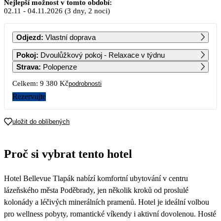
Listopad 2026
Nejlepší možnost v tomto období:
02.11
-
04.11.2026
(3 dny, 2 noci)
PO
ÚT
ST
ČT
PÁ
SO
NE
Odjezd
:
Vlastní doprava
1
Pokoj
:
Dvoulůžkový pokoj - Relaxace v týdnu
13 881
Strava
:
Polopenze
2
3
4
5
6
7
8
Celkem:
9 380 Kč
podrobnosti
4 690
4 690
4 690
7 680
13 881
Rezervujte
9
10
11
12
13
14
15
4 690
4 690
4 690
7 680
13 881
uložit do oblíbených
16
17
18
19
20
21
22
4 690
4 690
4 690
7 680
13 881
Proč si vybrat tento hotel
23
24
25
26
27
28
29
4 690
4 690
4 690
7 680
13 881
Hotel Bellevue Tlapák nabízí komfortní ubytování v centru
30
4 690
lázeňského města Poděbrady, jen několik kroků od proslulé
kolonády a léčivých minerálních pramenů. Hotel je ideální volbou
pro wellness pobyty, romantické víkendy i aktivní dovolenou. Hosté