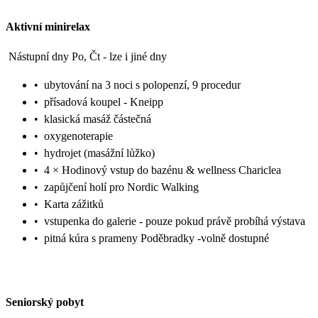
Aktivní minirelax
Nástupní dny Po, Čt - lze i jiné dny
•
ubytování na 3 noci s polopenzí, 9 procedur
•
přísadová koupel - Kneipp
•
klasická masáž částečná
•
oxygenoterapie
•
hydrojet (masážní lůžko)
•
4 × Hodinový vstup do bazénu & wellness Chariclea
•
zapůjčení holí pro Nordic Walking
•
Karta zážitků
•
vstupenka do galerie - pouze pokud právě probíhá výstava
•
pitná kúra s prameny Poděbradky -volně dostupné
Seniorský pobyt