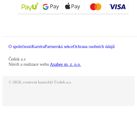
O společnosti
Kariéra
Partnerská sekce
Ochrana osobních údajů
Čedok a.s
Návrh a realizace webu
Axabee sp. z. o.o.
© 2026, cestovní kancelář Čedok a.s.