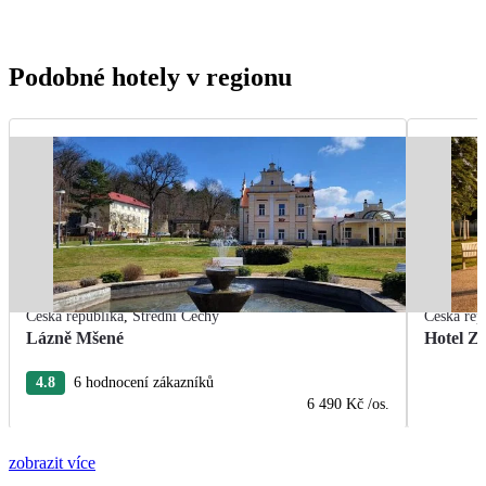
Podobné hotely v regionu
Česká republika
,
Střední Čechy
Česká rep
Lázně Mšené
Hotel Z
4.8
6 hodnocení zákazníků
6 490 Kč
/os.
zobrazit více