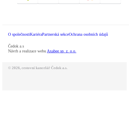
O společnosti
Kariéra
Partnerská sekce
Ochrana osobních údajů
Čedok a.s
Návrh a realizace webu
Axabee sp. z. o.o.
© 2026, cestovní kancelář Čedok a.s.