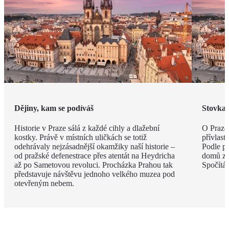
Dějiny, kam se podíváš
Stovka 
Historie v Praze sálá z každé cihly a dlažební
O Praze 
kostky. Právě v místních uličkách se totiž
přívlast
odehrávaly nejzásadnější okamžiky naší historie –
Podle po
od pražské defenestrace přes atentát na Heydricha
domů zdo
až po Sametovou revoluci. Procházka Prahou tak
Spočítát
představuje návštěvu jednoho velkého muzea pod
otevřeným nebem.