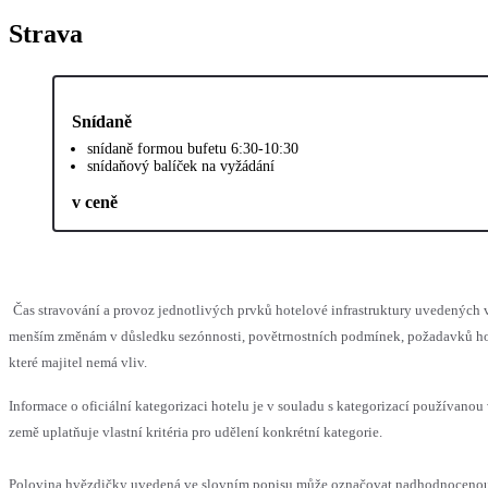
Strava
Snídaně
snídaně formou bufetu 6:30-10:30
snídaňový balíček na vyžádání
v ceně
Čas stravování a provoz jednotlivých prvků hotelové infrastruktury uvedených
menším změnám v důsledku sezónnosti, povětrnostních podmínek, požadavků hos
které majitel nemá vliv.
Informace o oficiální kategorizaci hotelu je v souladu s kategorizací používanou
země uplatňuje vlastní kritéria pro udělení konkrétní kategorie.
Polovina hvězdičky uvedená ve slovním popisu může označovat nadhodnocen