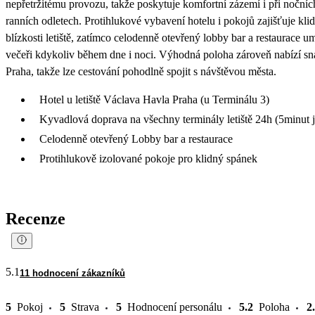
nepřetržitému provozu, takže poskytuje komfortní zázemí i při nočníc
ranních odletech. Protihlukové vybavení hotelu i pokojů zajišťuje kl
blízkosti letiště, zatímco celodenně otevřený lobby bar a restaurace 
večeři kdykoliv během dne i noci. Výhodná poloha zároveň nabízí sn
Praha, takže lze cestování pohodlně spojit s návštěvou města.
Hotel u letiště Václava Havla Praha (u Terminálu 3)
Kyvadlová doprava na všechny terminály letiště 24h (5minut j
Celodenně otevřený Lobby bar a restaurace
Protihlukově izolované pokoje pro klidný spánek
Recenze
5.1
11 hodnocení zákazníků
5
Pokoj
5
Strava
5
Hodnocení personálu
5.2
Poloha
2