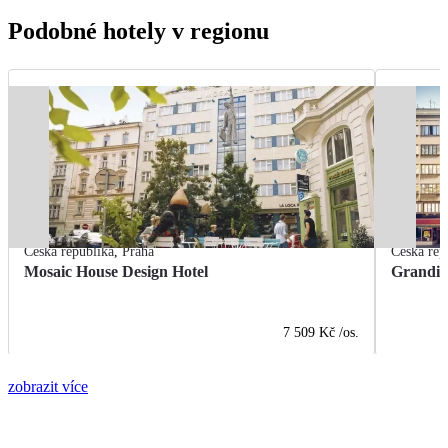
Podobné hotely v regionu
Česká republika
,
Praha
Česká rep
Mosaic House Design Hotel
Grandio
7 509 Kč
/os.
zobrazit více