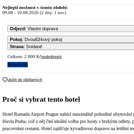
Srpen 2026
Nejlepší možnost v tomto období:
09.08
-
10.08.2026
(2 dny, 1 noc)
PO
ÚT
ST
ČT
PÁ
SO
Odjezd
:
Vlastní doprava
1
Pokoj
:
Dvoulůžkový pokoj
Strava
:
Snídaně
3
4
5
6
7
8
Celkem:
2 800 Kč
podrobnosti
Rezervujte
10
11
12
13
14
15
1 400
1 400
1 400
1 400
1 400
1 400
uložit do oblíbených
17
18
19
20
21
22
1 400
1 400
1 400
1 400
1 400
1 400
Proč si vybrat tento hotel
24
25
26
27
28
29
1 400
1 400
1 400
1 400
1 400
1 400
Hotel Ramada Airport Prague nabízí maximálně pohodlné ubytování p
31
1 400
Havla Praha, což z něj činí ideální volbu pro hosty s brzkými odlety, p
pracovními cestami. Hotel zajišťuje kyvadlovou dopravu na letištní te