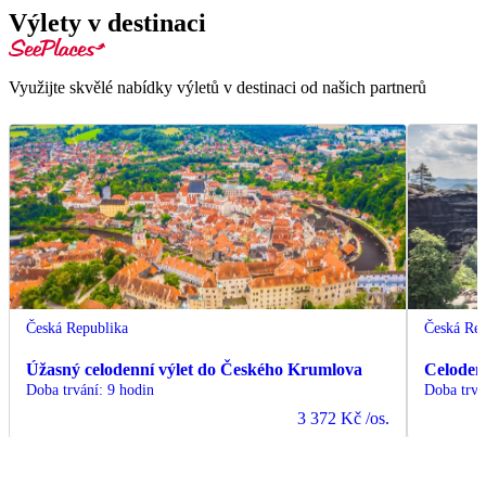
Výlety v destinaci
Využijte skvělé nabídky výletů v destinaci od našich partnerů
Česká Republika
Česká Rep
Úžasný celodenní výlet do Českého Krumlova
Celoden
Doba trvání
:
9 hodin
Doba trvá
3 372 Kč
/os.