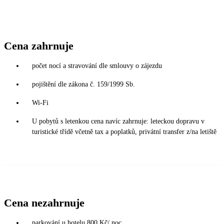
Cena zahrnuje
počet nocí a stravování dle smlouvy o zájezdu
pojištění dle zákona č. 159/1999 Sb.
Wi-Fi
U pobytů s letenkou cena navíc zahrnuje: leteckou dopravu v
turistické třídě včetně tax a poplatků, privátní transfer z/na letiště
Cena nezahrnuje
parkování u hotelu 800 Kč/ noc