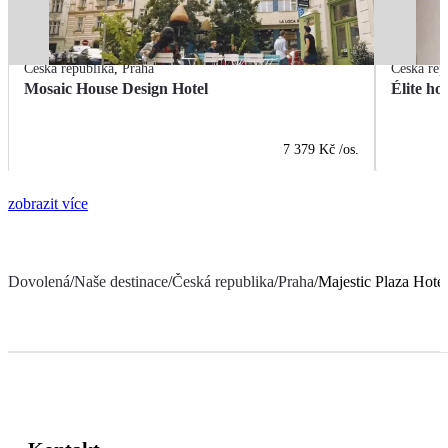
Česká republika
,
Praha
Česká rep
Mosaic House Design Hotel
Élite ho
7 379 Kč
/os.
zobrazit více
Dovolená
/
Naše destinace
/
Česká republika
/
Praha
/
Majestic Plaza Hote