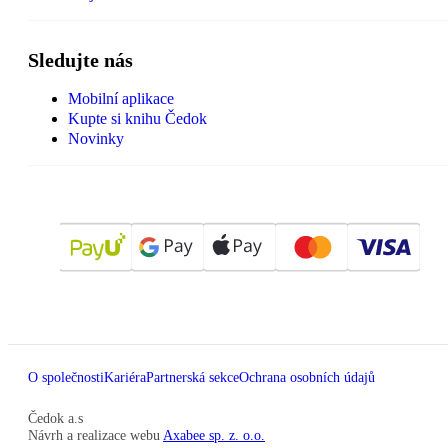
Sledujte nás
Mobilní aplikace
Kupte si knihu Čedok
Novinky
O společnosti
Kariéra
Partnerská sekce
Ochrana osobních údajů
Čedok a.s
Návrh a realizace webu
Axabee sp. z. o.o.