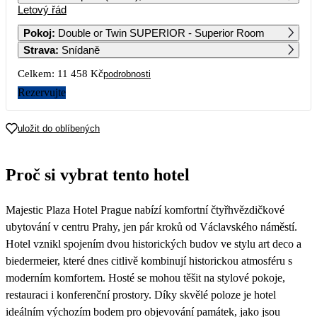
Letový řád
1
2
3
11 789
9 319
9 769
Pokoj
:
Double or Twin SUPERIOR - Superior Room
Strava
:
Snídaně
4
5
6
7
8
9
10
8 249
6 259
6 549
5 989
7 319
Celkem:
11 458 Kč
podrobnosti
11
12
13
14
15
16
17
Rezervujte
6 449
5 929
6 319
5 879
7 369
18
19
20
21
22
23
24
uložit do oblíbených
6 629
6 149
6 039
5 939
7 159
25
26
27
28
29
30
31
Proč si vybrat tento hotel
6 289
5 729
6 299
6 119
7 419
Majestic Plaza Hotel Prague nabízí komfortní čtyřhvězdičkové
ubytování v centru Prahy, jen pár kroků od Václavského náměstí.
Hotel vznikl spojením dvou historických budov ve stylu art deco a
biedermeier, které dnes citlivě kombinují historickou atmosféru s
moderním komfortem. Hosté se mohou těšit na stylové pokoje,
restauraci i konferenční prostory. Díky skvělé poloze je hotel
ideálním výchozím bodem pro objevování památek, jako jsou