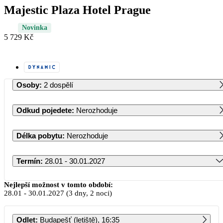
Majestic Plaza Hotel Prague
Novinka
5 729 Kč
Osoby
:
2 dospělí
Odkud pojedete
:
Nerozhoduje
Délka pobytu
:
Nerozhoduje
Termín
:
28.01 - 30.01.2027
Leden 2027
Nejlepší možnost v tomto období:
28.01
-
30.01.2027
(3 dny, 2 noci)
PO
ÚT
ST
ČT
PÁ
SO
NE
Odlet
:
Budapešť (letiště), 16:35