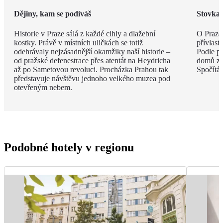
Dějiny, kam se podíváš
Stovka 
Historie v Praze sálá z každé cihly a dlažební
O Praze 
kostky. Právě v místních uličkách se totiž
přívlast
odehrávaly nejzásadnější okamžiky naší historie –
Podle po
od pražské defenestrace přes atentát na Heydricha
domů zdo
až po Sametovou revoluci. Procházka Prahou tak
Spočítát
představuje návštěvu jednoho velkého muzea pod
otevřeným nebem.
Podobné hotely v regionu