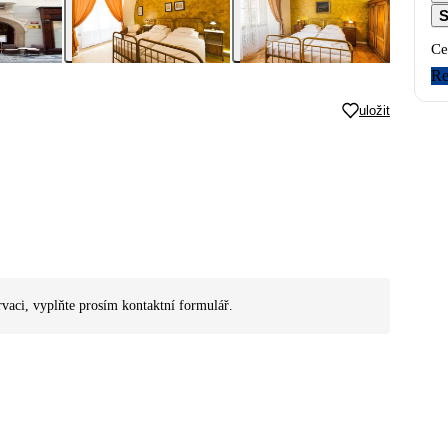
S
Ce
Re
uložit
rvaci, vyplňte prosím kontaktní formulář.