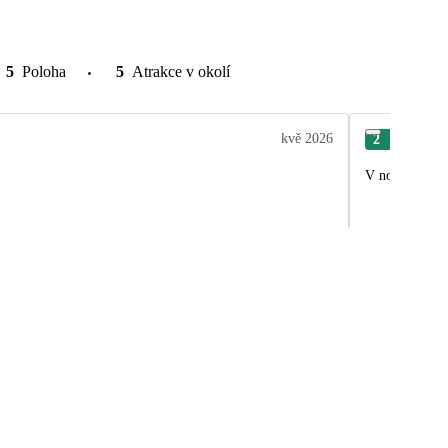
5
Poloha
5
Atrakce v okolí
kvě 2026
2
Mar
V noci bylo vy