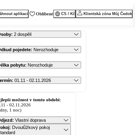
áhnout aplikaci
Oblíbené
CS / Kč
Klientská zóna Můj Čedok
Osoby
:
2 dospělí
dkud pojedete
:
Nerozhoduje
élka pobytu
:
Nerozhoduje
ermín
:
01.11 - 02.11.2026
jlepší možnost v tomto období:
.11
-
02.11.2026
 dny, 1 noc)
djezd
:
Vlastní doprava
okoj
:
Dvoulůžkový pokoj
tandard