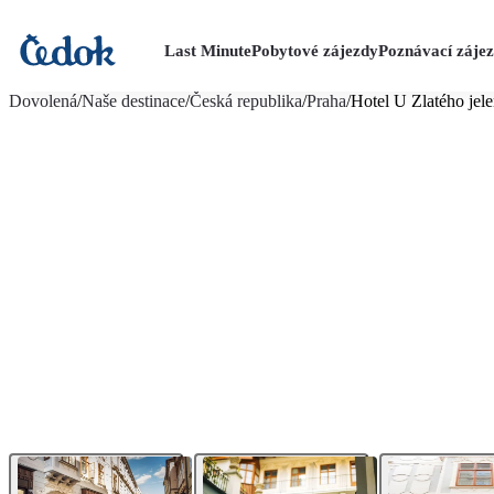
Last Minute
Pobytové zájezdy
Poznávací záje
více fotografií (12)
Dovolená
/
Naše destinace
/
Česká republika
/
Praha
/
Hotel U Zlatého jel