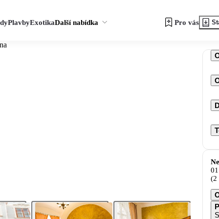
zdy
Plavby
Exotika
Další nabídka
Pro vás
St
ena
O
D
T
Ne
01
(2
O
P
S