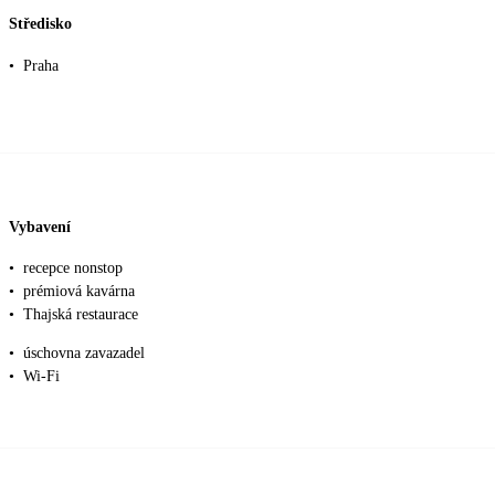
Středisko
•
Praha
Vybavení
•
recepce nonstop
•
prémiová kavárna
•
Thajská restaurace
•
úschovna zavazadel
•
Wi-Fi