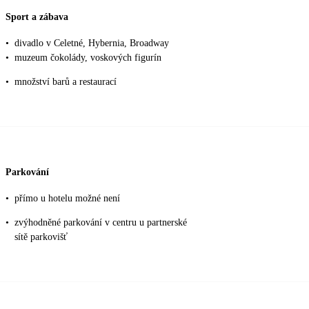
Sport a zábava
•
divadlo v Celetné, Hybernia, Broadway
•
muzeum čokolády, voskových figurín
•
množství barů a restaurací
Parkování
•
přímo u hotelu možné není
•
zvýhodněné parkování v centru u partnerské
sítě parkovišť