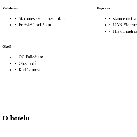
Vzdálenost
Doprava
•
Staroměstské náměstí 50 m
•
stanice metra
•
Pražský hrad 2 km
•
ÚAN Florenc
•
Hlavní nádra
Okolí
•
OC Palladium
•
Obecní dům
•
Karlův most
O hotelu