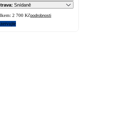
trava
:
Snídaně
lkem:
2 700 Kč
podrobnosti
zervujte