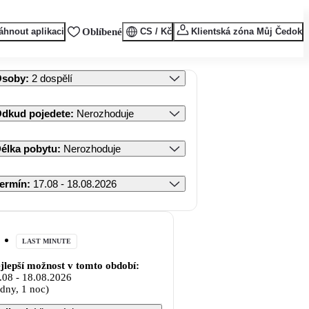
áhnout aplikaci
Oblíbené
CS / Kč
Klientská zóna Můj Čedok
Osoby
:
2 dospělí
dkud pojedete
:
Nerozhoduje
élka pobytu
:
Nerozhoduje
ermín
:
17.08 - 18.08.2026
LAST MINUTE
jlepší možnost v tomto období:
.08
-
18.08.2026
 dny, 1 noc)