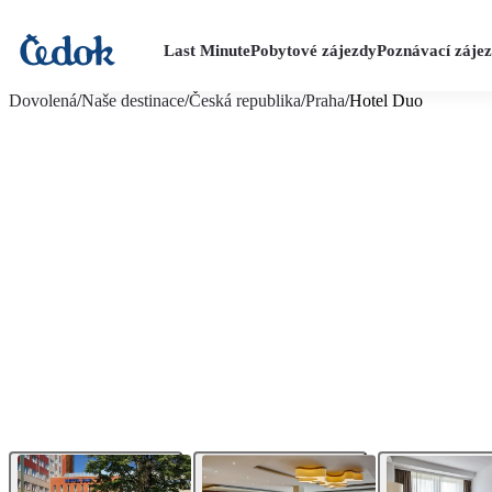
Last Minute
Pobytové zájezdy
Poznávací záje
více fotografií (18)
Dovolená
/
Naše destinace
/
Česká republika
/
Praha
/
Hotel Duo