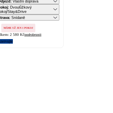
djezd
:
Vlastní doprava
okoj
:
Dvoulůžkový
okoj/Stay&Drive
trava
:
Snídaně
MÁME UŽ JEN 1 POKOJ
lkem:
2 580 Kč
podrobnosti
zervujte