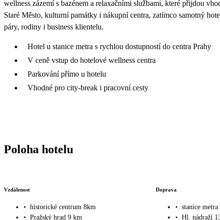
wellness zázemí s bazénem a relaxačními službami, které přijdou vho
Staré Město, kulturní památky i nákupní centra, zatímco samotný hote
páry, rodiny i business klientelu.
Hotel u stanice metra s rychlou dostupností do centra Prahy
V ceně vstup do hotelové wellness centra
Parkování přímo u hotelu
Vhodné pro city-break i pracovní cesty
Poloha hotelu
Vzdálenost
Doprava
•
historické centrum 8km
•
stanice metr
•
Pražský hrad 9 km
•
Hl. nádraží