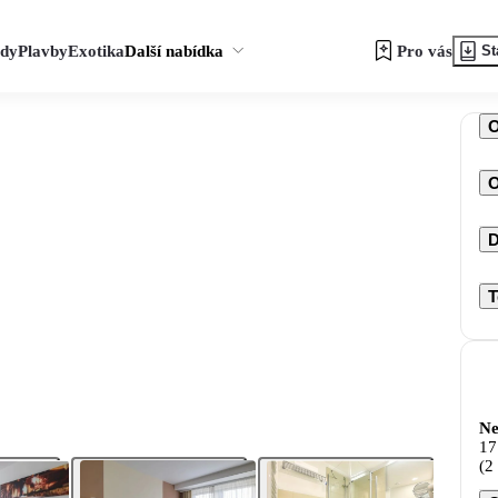
zdy
Plavby
Exotika
Další nabídka
Pro vás
St
O
D
T
Ne
17
(2