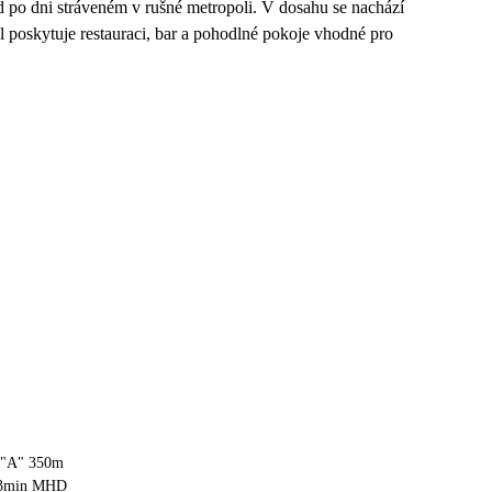
d po dni stráveném v rušné metropoli. V dosahu se nachází
l poskytuje restauraci, bar a pohodlné pokoje vhodné pro
a "A" 350m
 13min MHD