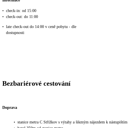
Informace
•
check-in: od 15:00
•
check-out: do 11:00
•
late check-out do 14:00 v ceně pobytu - dle
dostupnosti
Bezbariérové cestování
Doprava
•
stanice metra C Střížkov s výtahy a šikmým nájezdem k nástupištím