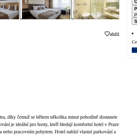
O
P
p
S
uložit
Ce
Re
etra, díky čemuž se během několika minut pohodlně dostanete
ní je ideální pro hosty, kteří hledají komfortní hotel v Praze
ta nebo pracovním pobytem. Hotel nabízí vlastní parkování a