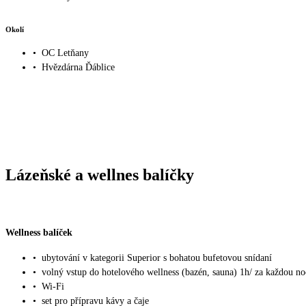
Okolí
•
OC Letňany
•
Hvězdárna Ďáblice
Lázeňské a wellnes balíčky
Wellness balíček
•
ubytování v kategorii Superior s bohatou bufetovou snídaní
•
volný vstup do hotelového wellness (bazén, sauna) 1h/ za každou no
•
Wi-Fi
•
set pro přípravu kávy a čaje