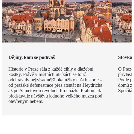
Dějiny, kam se podíváš
Stovka 
Historie v Praze sálá z každé cihly a dlažební
O Praze 
kostky. Právě v místních uličkách se totiž
přívlast
odehrávaly nejzásadnější okamžiky naší historie –
Podle po
od pražské defenestrace přes atentát na Heydricha
domů zdo
až po Sametovou revoluci. Procházka Prahou tak
Spočítát
představuje návštěvu jednoho velkého muzea pod
otevřeným nebem.