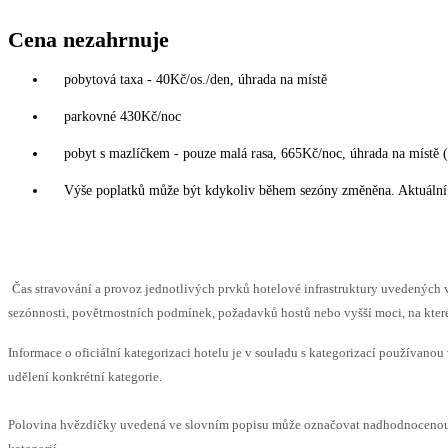
Cena nezahrnuje
pobytová taxa - 40Kč/os./den, úhrada na místě
parkovné 430Kč/noc
pobyt s mazlíčkem - pouze malá rasa, 665Kč/noc, úhrada na místě 
Výše poplatků může být kdykoliv během sezóny změněna. Aktuální 
Čas stravování a provoz jednotlivých prvků hotelové infrastruktury uvedený
sezónnosti, povětrnostních podmínek, požadavků hostů nebo vyšší moci, na které
Informace o oficiální kategorizaci hotelu je v souladu s kategorizací používanou 
udělení konkrétní kategorie.
Polovina hvězdičky uvedená ve slovním popisu může označovat nadhodnocenou 