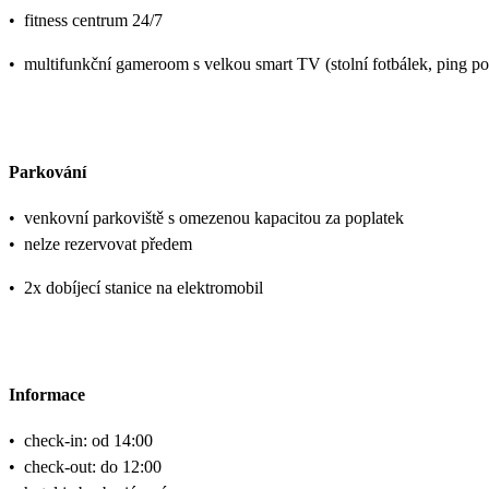
•
fitness centrum 24/7
•
multifunkční gameroom s velkou smart TV (stolní fotbálek, ping po
Parkování
•
venkovní parkoviště s omezenou kapacitou za poplatek
•
nelze rezervovat předem
•
2x dobíjecí stanice na elektromobil
Informace
•
check-in: od 14:00
•
check-out: do 12:00