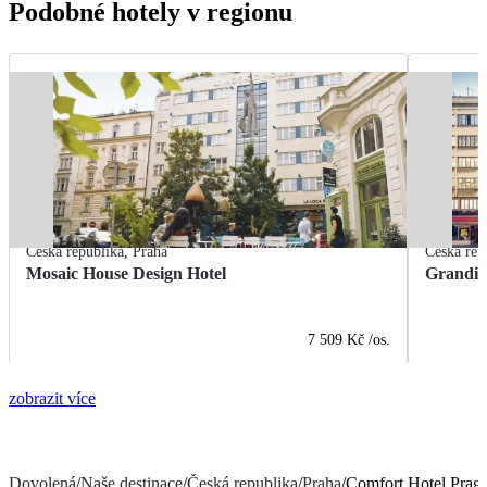
Podobné hotely v regionu
Česká republika
,
Praha
Česká rep
Mosaic House Design Hotel
Grandio
7 509 Kč
/os.
zobrazit více
Dovolená
/
Naše destinace
/
Česká republika
/
Praha
/
Comfort Hotel Pragu