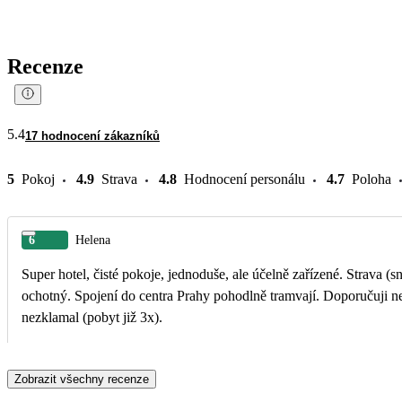
Recenze
5.4
17 hodnocení zákazníků
5
Pokoj
4.9
Strava
4.8
Hodnocení personálu
4.7
Poloha
6
Helena
Super hotel, čisté pokoje, jednoduše, ale účelně zařízené. Strava (s
ochotný. Spojení do centra Prahy pohodlně tramvají. Doporučuji n
nezklamal (pobyt již 3x).
Zobrazit všechny recenze