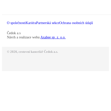
O společnosti
Kariéra
Partnerská sekce
Ochrana osobních údajů
Čedok a.s
Návrh a realizace webu
Axabee sp. z. o.o.
© 2026, cestovní kancelář Čedok a.s.