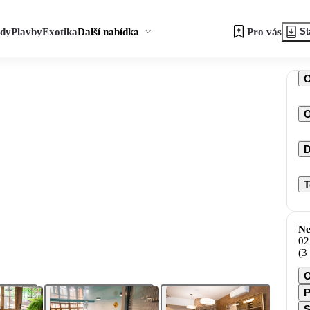
zdy
Plavby
Exotika
Další nabídka
Pro vás
St
O
D
T
Ne
02
(3
O
P
S