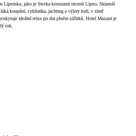
m Lipenska, jako je Stezka korunami stromů Lipno, Skiareál
áká koupání, cyklistika, jachting a výlety lodí, v zimě
poskytuje ideální relax po dni plném zážitků. Hotel Maxant je
lý rok.