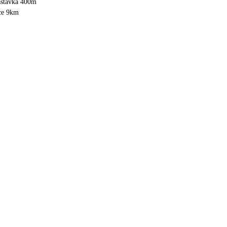
astávka 400m
ice 9km