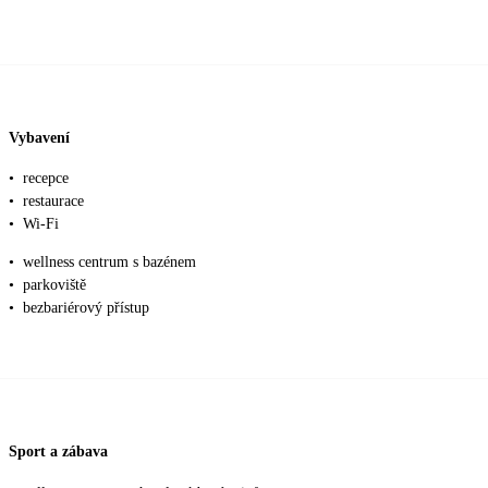
Vybavení
•
recepce
•
restaurace
•
Wi-Fi
•
wellness centrum s bazénem
•
parkoviště
•
bezbariérový přístup
Sport a zábava