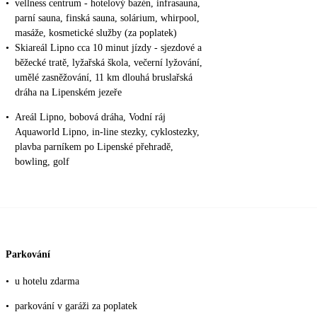
•
vellness centrum - hotelový bazén, infrasauna,
parní sauna, finská sauna, solárium, whirpool,
masáže, kosmetické služby (za poplatek)
•
Skiareál Lipno cca 10 minut jízdy - sjezdové a
běžecké tratě, lyžařská škola, večerní lyžování,
umělé zasněžování, 11 km dlouhá bruslařská
dráha na Lipenském jezeře
•
Areál Lipno, bobová dráha, Vodní ráj
Aquaworld Lipno, in-line stezky, cyklostezky,
plavba parníkem po Lipenské přehradě,
bowling, golf
Parkování
•
u hotelu zdarma
•
parkování v garáži za poplatek