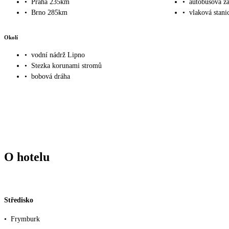
•
Praha 235km
•
autobusová z
•
Brno 285km
•
vlaková stan
Okolí
•
vodní nádrž Lipno
•
Stezka korunami stromů
•
bobová dráha
O hotelu
Středisko
•
Frymburk