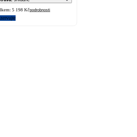
lkem:
5 198 Kč
podrobnosti
zervujte