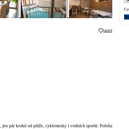
Ce
Re
uložit
, jen pár kroků od pláže, cyklostezky i vodních sportů. Poloha