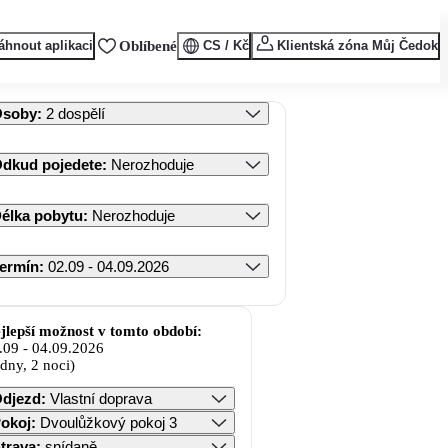
áhnout aplikaci
Oblíbené
CS / Kč
Klientská zóna Můj Čedok
Osoby
:
2 dospělí
dkud pojedete
:
Nerozhoduje
élka pobytu
:
Nerozhoduje
ermín
:
02.09 - 04.09.2026
jlepší možnost v tomto období:
.09
-
04.09.2026
 dny, 2 noci)
djezd
:
Vlastní doprava
okoj
:
Dvoulůžkový pokoj 3
trava
:
snídaně