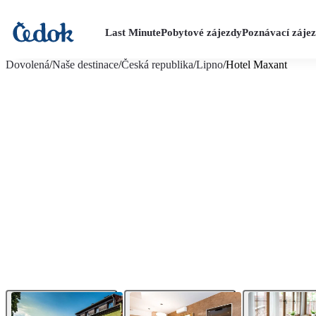
Last Minute
Pobytové zájezdy
Poznávací záje
více fotografií (32)
Dovolená
/
Naše destinace
/
Česká republika
/
Lipno
/
Hotel Maxant