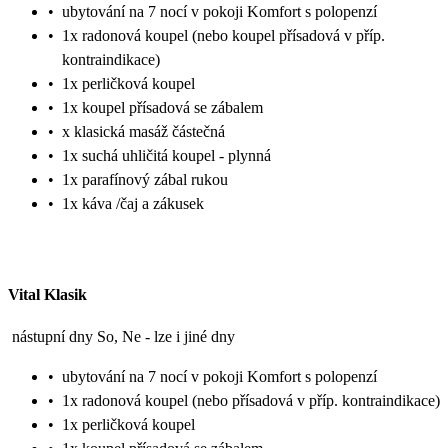
•
ubytování na 7 nocí v pokoji Komfort s polopenzí
•
1x radonová koupel (nebo koupel přísadová v příp.
kontraindikace)
•
1x perličková koupel
•
1x koupel přísadová se zábalem
•
x klasická masáž částečná
•
1x suchá uhličitá koupel - plynná
•
1x parafínový zábal rukou
•
1x káva /čaj a zákusek
Vital Klasik
nástupní dny So, Ne - lze i jiné dny
•
ubytování na 7 nocí v pokoji Komfort s polopenzí
•
1x radonová koupel (nebo přísadová v příp. kontraindikace)
•
1x perličková koupel