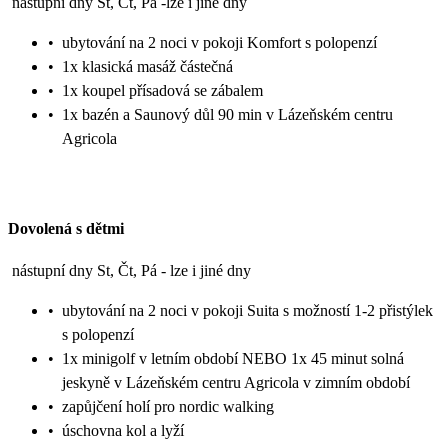
nástupní dny St, Čt, Pá -lze i jiné dny
•
ubytování na 2 noci v pokoji Komfort s polopenzí
•
1x klasická masáž částečná
•
1x koupel přísadová se zábalem
•
1x bazén a Saunový důl 90 min v Lázeňském centru
Agricola
Dovolená s dětmi
nástupní dny St, Čt, Pá - lze i jiné dny
•
ubytování na 2 noci v pokoji Suita s možností 1-2 přistýlek
s polopenzí
•
1x minigolf v letním období NEBO 1x 45 minut solná
jeskyně v Lázeňském centru Agricola v zimním období
•
zapůjčení holí pro nordic walking
•
úschovna kol a lyží