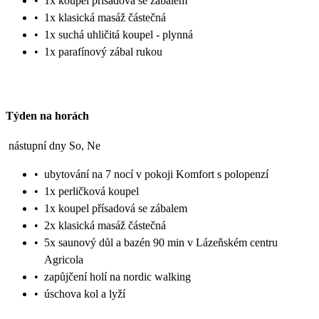
•
1x koupel přísadová se zábalem
•
1x klasická masáž částečná
•
1x suchá uhličitá koupel - plynná
•
1x parafínový zábal rukou
Týden na horách
nástupní dny So, Ne
•
ubytování na 7 nocí v pokoji Komfort s polopenzí
•
1x perličková koupel
•
1x koupel přísadová se zábalem
•
2x klasická masáž částečná
•
5x saunový důl a bazén 90 min v Lázeňském centru
Agricola
•
zapůjčení holí na nordic walking
•
úschova kol a lyží