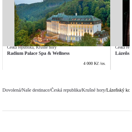
Česká republika
,
Krušné hory
Česká rep
Radium Palace Spa & Wellness
Lázeňsk
4 000 Kč
/os.
Dovolená
/
Naše destinace
/
Česká republika
/
Krušné hory
/
Lázeňský kom