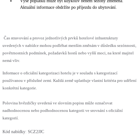
Výše poplatků může být kdykoliv během sezóny změněna.
Aktuální informace obdržíte po příjezdu do ubytování.
Čas stravování a provoz jednotlivých prvků hotelové infrastruktury
uvedených v nabídce mohou podléhat menším změnám v důsledku sezónnosti,
povětrnostních podmínek, požadavků hostů nebo vyšší moci, na které majitel
nemá vliv.
Informace o oficiální kategorizaci hotelu je v souladu s kategorizací
používanou v příslušné zemi. Každá země uplatňuje vlastní kritéria pro udělení
konkrétní kategorie.
Polovina hvězdičky uvedená ve slovním popisu může označovat
nadhodnocenou nebo podhodnocenou kategorii ve srovnání s oficiální
kategorií.
Kód nabídky:
SCZ2JJC