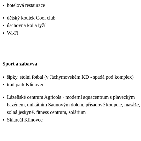
•
hotelová restaurace
•
dětský koutek Cool club
•
úschovna kol a lyží
•
Wi-Fi
Sport a zábavva
•
šipky, stolní fotbal (v Jáchymovském KD - spadá pod komplex)
•
trail park Klínovec
•
Lázeňské centrum Agricola - moderní aquacentrum s plaveckým
bazénem, unikátním Saunovým dolem, přísadové koupele, masáže,
solná jeskyně, fitness centrum, solárium
•
Skiareál Klínovec