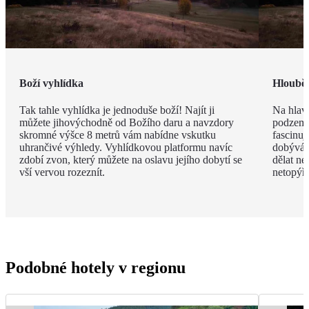
Boží vyhlídka
Hlouběj
Tak tahle vyhlídka je jednoduše boží! Najít ji
Na hlav
můžete jihovýchodně od Božího daru a navzdory
podzemí!
skromné výšce 8 metrů vám nabídne vskutku
fascinuj
uhrančivé výhledy. Vyhlídkovou platformu navíc
dobýván
zdobí zvon, který můžete na oslavu jejího dobytí se
dělat ne
vší vervou rozeznít.
netopýři
Podobné hotely v regionu