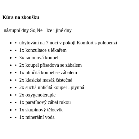
Kúra na zkoušku
nástupní dny So,Ne - lze i jiné dny
•
ubytování na 7 nocí v pokoji Komfort s polopenzí
•
1x konzultace s lékařem
•
3x radonová koupel
•
2x koupel přísadová se zábalem
•
1x uhličitá koupel se zábalem
•
2x klasická masáž částečná
•
2x suchá uhličitá koupel - plynná
•
2x oxygenoterapie
•
1x parafínový zábal rukou
•
1x skupinový tělocvik
•
1x minerální voda