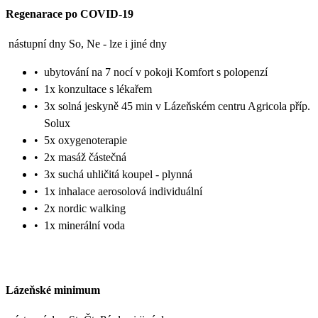
Regenarace po COVID-19
nástupní dny So, Ne - lze i jiné dny
•
ubytování na 7 nocí v pokoji Komfort s polopenzí
•
1x konzultace s lékařem
•
3x solná jeskyně 45 min v Lázeňském centru Agricola příp.
Solux
•
5x oxygenoterapie
•
2x masáž částečná
•
3x suchá uhličitá koupel - plynná
•
1x inhalace aerosolová individuální
•
2x nordic walking
•
1x minerální voda
Lázeňské minimum