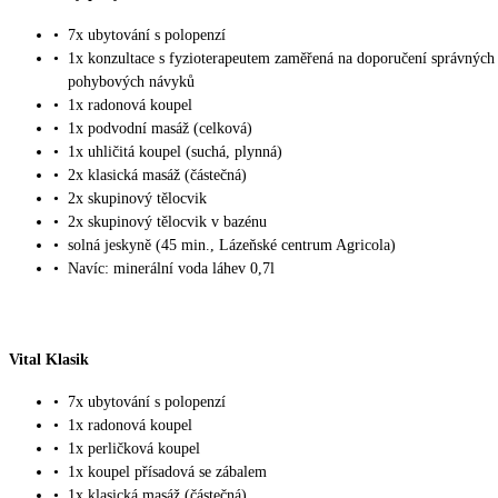
•
7x ubytování s polopenzí
•
1x konzultace s fyzioterapeutem zaměřená na doporučení správných
pohybových návyků
•
1x radonová koupel
•
1x podvodní masáž (celková)
•
1x uhličitá koupel (suchá, plynná)
•
2x klasická masáž (částečná)
•
2x skupinový tělocvik
•
2x skupinový tělocvik v bazénu
•
solná jeskyně (45 min., Lázeňské centrum Agricola)
•
Navíc: minerální voda láhev 0,7l
Vital Klasik
•
7x ubytování s polopenzí
•
1x radonová koupel
•
1x perličková koupel
•
1x koupel přísadová se zábalem
•
1x klasická masáž (částečná)