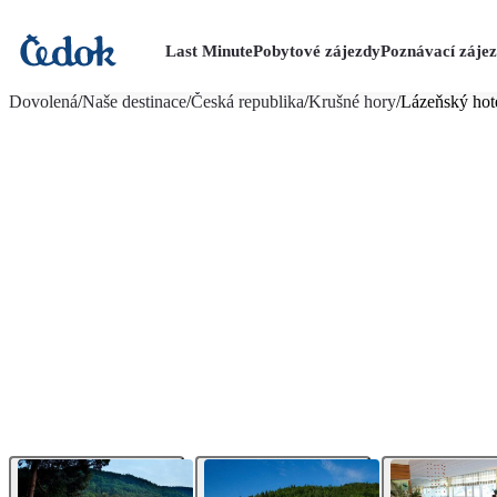
Last Minute
Pobytové zájezdy
Poznávací záje
více fotografií (10)
Dovolená
/
Naše destinace
/
Česká republika
/
Krušné hory
/
Lázeňský hot