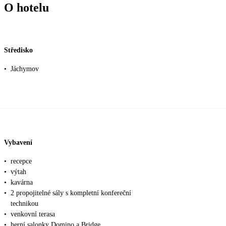
O hotelu
Středisko
•
Jáchymov
Vybavení
•
recepce
•
výtah
•
kavárna
•
2 propojitelné sály s kompletní konfereční
technikou
•
venkovní terasa
•
herní salonky Domino a Bridge