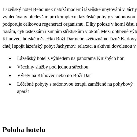
Lázeňský hotel Běhounek nabízí moderní lázeňské ubytování v Jáchy
vyhledávaný především pro komplexní lázeňské pobyty s radonovou te
podporuje celkovou regeneraci organismu. Díky poloze v horní části 
trasám, cyklostezkám i zimním střediskům v okolí. Mezi oblíbené výlet
Klínovec, horské městečko Boží Dar nebo světoznámé lázně Karlovy 
chtějí spojit lázeňský pobyt Jáchymov, relaxaci a aktivní dovolenou 
Lázeňský hotel s výhledem na panorama Krušných hor
Všechny služby pod jednou střechou
Výlety na Klínovec nebo do Boží Dar
Léčebné pobyty s radonovou terapií zaměřené na pohybový
aparát
Poloha hotelu