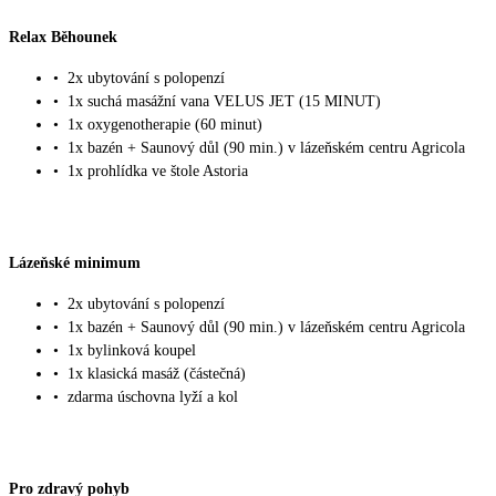
Relax Běhounek
•
2x ubytování s polopenzí
•
1x suchá masážní vana VELUS JET (15 MINUT)
•
1x oxygenotherapie (60 minut)
•
1x bazén + Saunový důl (90 min.) v lázeňském centru Agricola
•
1x prohlídka ve štole Astoria
Lázeňské minimum
•
2x ubytování s polopenzí
•
1x bazén + Saunový důl (90 min.) v lázeňském centru Agricola
•
1x bylinková koupel
•
1x klasická masáž (částečná)
•
zdarma úschovna lyží a kol
Pro zdravý pohyb