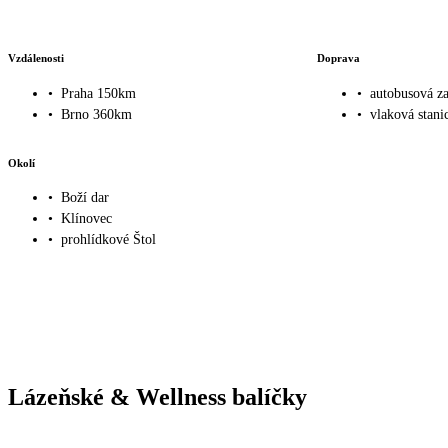
Vzdálenosti
Doprava
•
Praha 150km
•
autobusová z
•
Brno 360km
•
vlaková stan
Okolí
•
Boží dar
•
Klínovec
•
prohlídkové Štol
Lázeňské & Wellness balíčky