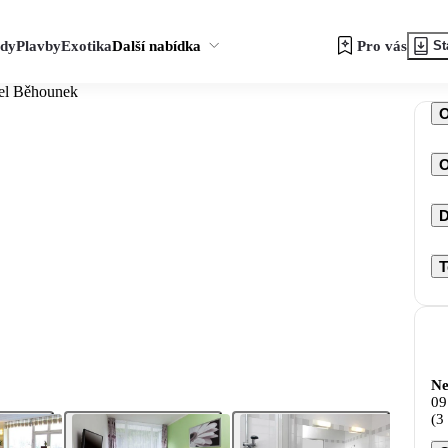
zdy
Plavby
Exotika
Další nabídka
Pro vás
St
el Běhounek
O
D
T
Ne
09
(3