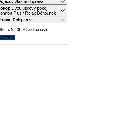
djezd
:
Vlastní doprava
okoj
:
Dvoulůžkový pokoj
omfort Plus / Relax Běhounek
trava
:
Polopenze
lkem:
9 400 Kč
podrobnosti
zervujte