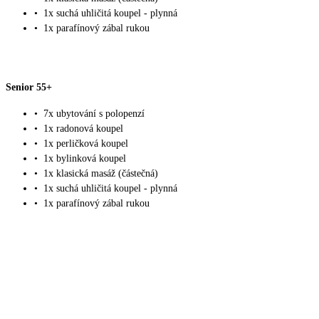
•
1x suchá uhličitá koupel - plynná
•
1x parafínový zábal rukou
Senior 55+
•
7x ubytování s polopenzí
•
1x radonová koupel
•
1x perličková koupel
•
1x bylinková koupel
•
1x klasická masáž (částečná)
•
1x suchá uhličitá koupel - plynná
•
1x parafínový zábal rukou