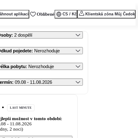
áhnout aplikaci
Oblíbené
CS / Kč
Klientská zóna Můj Čedok
Osoby
:
2 dospělí
dkud pojedete
:
Nerozhoduje
élka pobytu
:
Nerozhoduje
ermín
:
09.08 - 11.08.2026
LAST MINUTE
jlepší možnost v tomto období:
.08
-
11.08.2026
 dny, 2 noci)