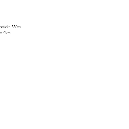
astávka 550m
ice 9km