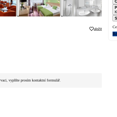
O
P
K
S
Ce
uložit
Re
rvaci, vyplňte prosím kontaktní formulář.