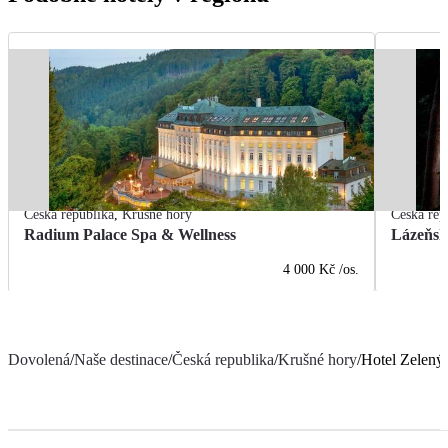
Česká republika
,
Krušné hory
Česká rep
Radium Palace Spa & Wellness
Lázeňsk
4 000 Kč
/os.
Dovolená
/
Naše destinace
/
Česká republika
/
Krušné hory
/
Hotel Zelen