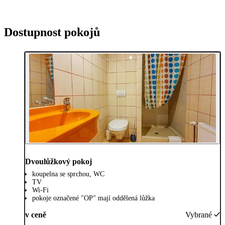
Dostupnost pokojů
Dvoulůžkový pokoj
koupelna se sprchou, WC
TV
Wi-Fi
pokoje označené "OP" mají oddělená lůžka
v ceně
Vybrané