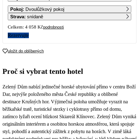
1
2
Pokoj
:
Dvoulůžkový pokoj
Strava
:
snídaně
3
4
5
6
7
8
9
Celkem:
4 058 Kč
podrobnosti
Rezervujte
10
11
12
13
14
15
16
3 039
2 029
2 029
2 029
uložit do oblíbených
17
18
19
20
21
22
23
2 029
3 039
2 029
Proč si vybrat tento hotel
24
25
26
27
28
29
30
2 029
2 029
2 029
2 029
2 029
2 029
2 029
Zelený Dům nabízí jedinečné horské ubytování přímo v centru Boží
31
2 029
Dar, nejvýše položeného města České republiky a oblíbené
destinace Krušných hor. Výjimečná poloha umožňuje vyrazit na
běžkařské tratě, turistické stezky i cyklotrasy přímo od domu,
zatímco lyžaři ocení blízkost Skiareál Klínovec. Zelený Dům vyniká
originálním interiérem a osobitou horskou atmosférou, která spojuje
styl, pohodlí a autentický zážitek z pobytu na horách. V zimě láká
perfektními podmínkami pro běžky a lyžování, v létě klidem náhorní