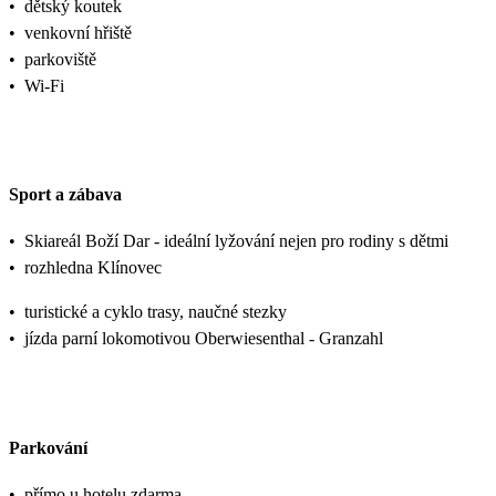
•
dětský koutek
•
venkovní hřiště
•
parkoviště
•
Wi-Fi
Sport a zábava
•
Skiareál Boží Dar - ideální lyžování nejen pro rodiny s dětmi
•
rozhledna Klínovec
•
turistické a cyklo trasy, naučné stezky
•
jízda parní lokomotivou Oberwiesenthal - Granzahl
Parkování
•
přímo u hotelu zdarma