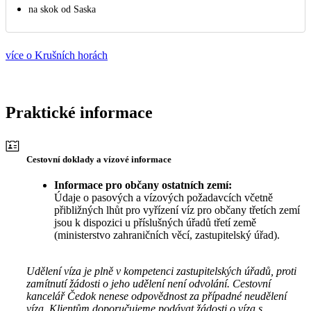
na skok od Saska
více o Krušních horách
Praktické informace
Cestovní doklady a vízové informace
Informace pro občany ostatních zemí:
Údaje o pasových a vízových požadavcích včetně
přibližných lhůt pro vyřízení víz pro občany třetích zemí
jsou k dispozici u příslušných úřadů třetí země
(ministerstvo zahraničních věcí, zastupitelský úřad).
Udělení víza je plně v kompetenci zastupitelských úřadů, proti
zamítnutí žádosti o jeho udělení není odvolání. Cestovní
kancelář Čedok nenese odpovědnost za případné neudělení
víza. Klientům doporučujeme podávat žádosti o víza s