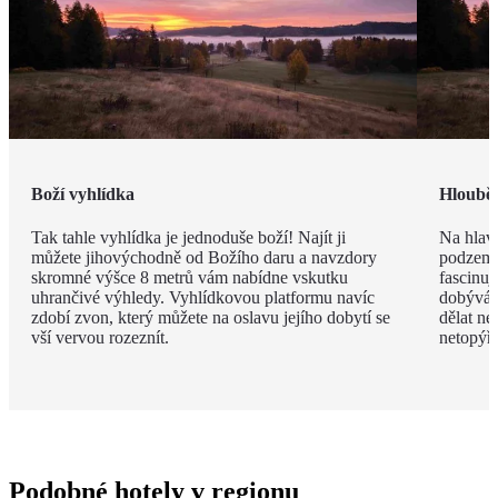
Boží vyhlídka
Hlouběj
Tak tahle vyhlídka je jednoduše boží! Najít ji
Na hlav
můžete jihovýchodně od Božího daru a navzdory
podzemí!
skromné výšce 8 metrů vám nabídne vskutku
fascinuj
uhrančivé výhledy. Vyhlídkovou platformu navíc
dobýván
zdobí zvon, který můžete na oslavu jejího dobytí se
dělat ne
vší vervou rozeznít.
netopýři
Podobné hotely v regionu