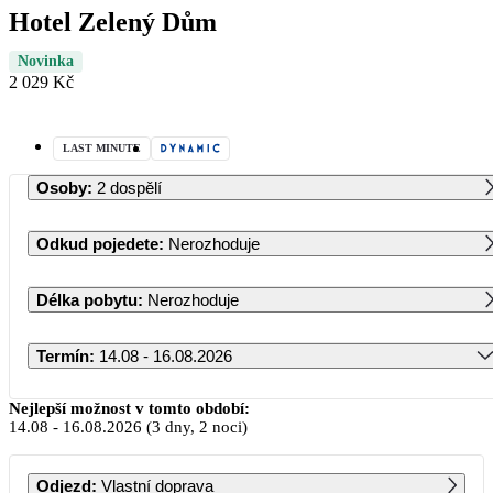
Hotel Zelený Dům
Novinka
2 029 Kč
LAST MINUTE
Osoby
:
2 dospělí
Odkud pojedete
:
Nerozhoduje
Délka pobytu
:
Nerozhoduje
Termín
:
14.08 - 16.08.2026
Srpen 2026
Nejlepší možnost v tomto období:
14.08
-
16.08.2026
(3 dny, 2 noci)
PO
ÚT
ST
ČT
PÁ
SO
NE
Odjezd
:
Vlastní doprava