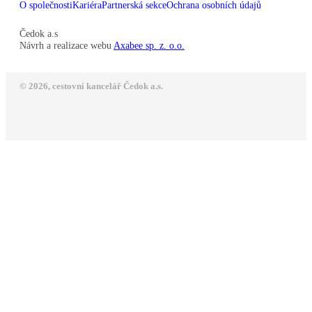
O společnosti
Kariéra
Partnerská sekce
Ochrana osobních údajů
Čedok a.s
Návrh a realizace webu
Axabee sp. z. o.o.
© 2026, cestovní kancelář Čedok a.s.