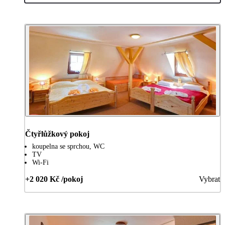
Čtyřlůžkový pokoj
koupelna se sprchou, WC
TV
Wi-Fi
+2 020 Kč /pokoj
Vybrat