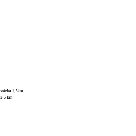
astávka 1,5km
ce 6 km