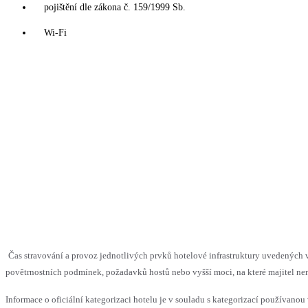
pojištění dle zákona č. 159/1999 Sb.
Wi-Fi
Čas stravování a provoz jednotlivých prvků hotelové infrastruktury uvedenýc
povětrnostních podmínek, požadavků hostů nebo vyšší moci, na které majitel nem
Informace o oficiální kategorizaci hotelu je v souladu s kategorizací používanou 