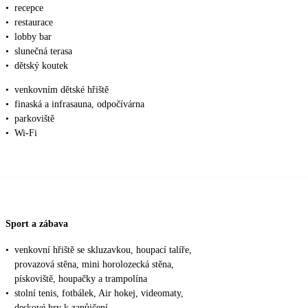
•
recepce
•
restaurace
•
lobby bar
•
slunečná terasa
•
dětský koutek
•
venkovním dětské hřiště
•
finaská a infrasauna, odpočívárna
•
parkoviště
•
Wi-Fi
Sport a zábava
•
venkovní hřiště se skluzavkou, houpací talíře,
provazová stěna, mini horolozecká stěna,
pískoviště, houpačky a trampolína
•
stolní tenis, fotbálek, Air hokej, videomaty,
deskové hry k zapůjčení