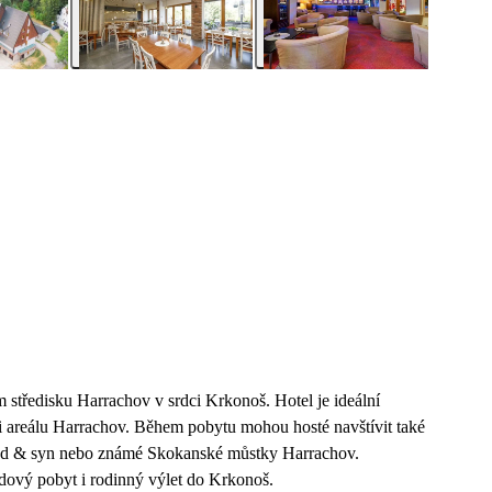
středisku Harrachov v srdci Krkonoš. Hotel je ideální
Ski areálu Harrachov. Během pobytu mohou hosté navštívit také
ad & syn nebo známé Skokanské můstky Harrachov.
dový pobyt i rodinný výlet do Krkonoš.