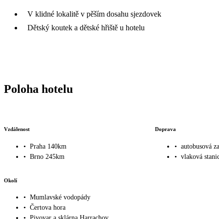
V klidné lokalitě v pěším dosahu sjezdovek
Dětský koutek a dětské hřiště u hotelu
Poloha hotelu
Vzdálenost
Doprava
•
Praha 140km
•
autobusová z
•
Brno 245km
•
vlaková stani
Okolí
•
Mumlavské vodopády
•
Čertova hora
•
Pivovar a sklárna Harrachov