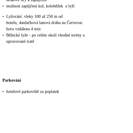
•
možnost zapůjčení kol, koloběžek a lyží
•
Lyžování: vleky 100 až 250 m od
hotelu, 4sedačková lanová dráha na Čertovou
horu vzdálena 4 min
•
Běžecké lyže - po celém okolí vhodné terény a
upravované tratě
Parkování
•
hotelové parkoviště za poplatek