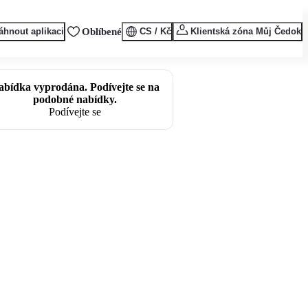
áhnout aplikaci
Oblíbené
CS / Kč
Klientská zóna Můj Čedok
abídka vyprodána. Podívejte se na
podobné nabídky.
Podívejte se