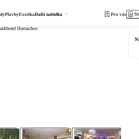
zdy
Plavby
Exotika
Další nabídka
Pro vás
St
arkhotel Harrachov
N