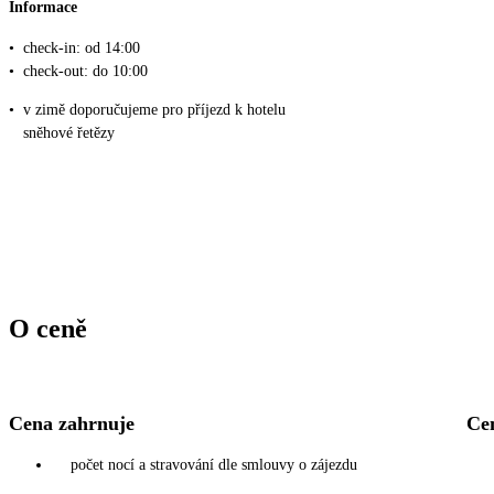
Informace
•
check-in: od 14:00
•
check-out: do 10:00
•
v zimě doporučujeme pro příjezd k hotelu
sněhové řetězy
O ceně
Cena zahrnuje
Ce
počet nocí a stravování dle smlouvy o zájezdu