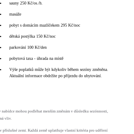
sauny 250 Kč/os./h.
masáže
pobyt s domácím mazlíčekem 295 Kč/noc
dětská postýlka 150 Kč/noc
parkování 100 Kč/den
pobytová taxa - úhrada na místě
Výše poplatků může být kdykoliv během sezóny změněna.
Aktuální informace obdržíte po příjezdu do ubytování.
h v nabídce mohou podléhat menším změnám v důsledku sezónnosti,
á vliv.
v příslušné zemi. Každá země uplatňuje vlastní kritéria pro udělení