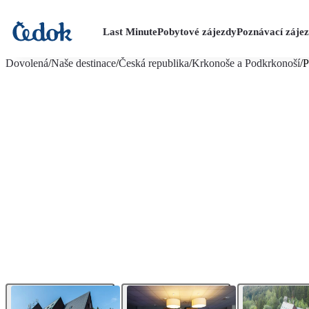
Last Minute
Pobytové zájezdy
Poznávací záje
více fotografií (16)
Dovolená
/
Naše destinace
/
Česká republika
/
Krkonoše a Podkrkonoší
/
P