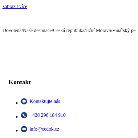
zobrazit více
Dovolená
/
Naše destinace
/
Česká republika
/
Jižní Morava
/
Vinařský pen
Kontakt
Kontaktujte nás
+420 296 184 910
info@cedok.cz