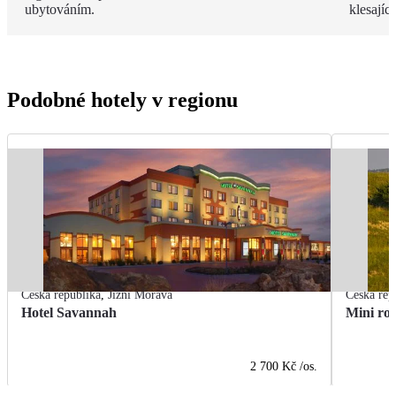
ubytováním.
klesají
Podobné hotely v regionu
Česká republika
,
Jižní Morava
Česká rep
Hotel Savannah
2 700 Kč
/os.