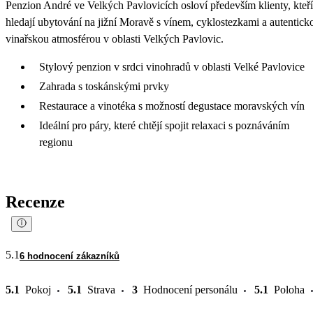
Penzion André ve Velkých Pavlovicích osloví především klienty, kteří
hledají ubytování na jižní Moravě s vínem, cyklostezkami a autentick
vinařskou atmosférou v oblasti Velkých Pavlovic.
Stylový penzion v srdci vinohradů v oblasti Velké Pavlovice
Zahrada s toskánskými prvky
Restaurace a vinotéka s možností degustace moravských vín
Ideální pro páry, které chtějí spojit relaxaci s poznáváním
regionu
Recenze
5.1
6 hodnocení zákazníků
5.1
Pokoj
5.1
Strava
3
Hodnocení personálu
5.1
Poloha