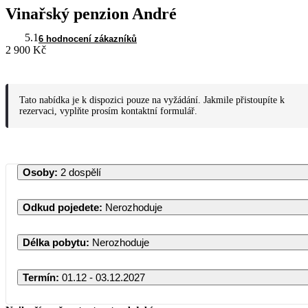
Vinařský penzion André
5.1
6 hodnocení zákazníků
2 900 Kč
Tato nabídka je k dispozici pouze na vyžádání. Jakmile přistoupíte k
rezervaci, vyplňte prosím kontaktní formulář.
Osoby
:
2 dospělí
Odkud pojedete
:
Nerozhoduje
Délka pobytu
:
Nerozhoduje
Termín
:
01.12 - 03.12.2027
Prosinec 2027