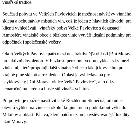
vinařské tradice.
Součástí pobytu ve Velkých Pavlovicích je možnost návštěvy vinnéh
sklepa a ochutnávky místních vín, což je jeden z hlavních důvodů, pr
klienti vyhledávají „vinařský pobyt Velké Pavlovice s degustací“.
Atmosféra vinařské obce a blízkost vinic vytváří ideální podmínky pr
odpočinek i společenské večery.
Okolí Velkých Pavlovic patří mezi nejatraktivnější oblasti jižní Morav
pro aktivní dovolenou. V blízkosti penzionu vedou cyklostezky mezi
vinicemi, které propojují další vinařské obce a lákají k výletům po
krajině plné sklepů a rozhleden. Oblast je vyhledávaná pro
„cyklovýlety jižní Morava vinice Velké Pavlovice“, a to díky
nenáročnému terénu a husté síti vinařských tras.
Při pobytu je možné navštívit také Rozhlednu Slunečná, odkud se
otevírá výhled na vinice a okolní krajinu, nebo podniknout výlet do
Mikulov a oblasti Pálava, které patří mezi nejnavštěvovanější lokality
jižní Moravy.