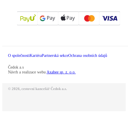
O společnosti
Kariéra
Partnerská sekce
Ochrana osobních údajů
Čedok a.s
Návrh a realizace webu
Axabee sp. z. o.o.
© 2026, cestovní kancelář Čedok a.s.