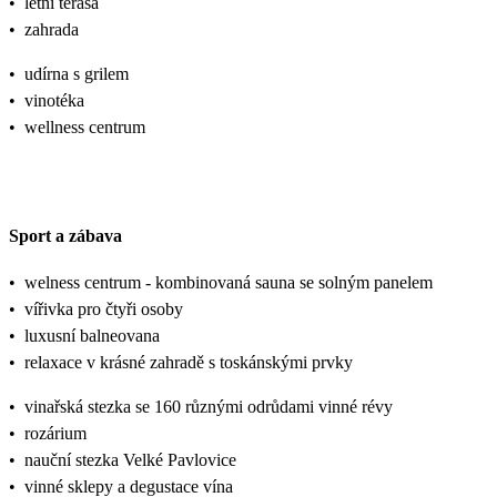
•
letní terasa
•
zahrada
•
udírna s grilem
•
vinotéka
•
wellness centrum
Sport a zábava
•
welness centrum - kombinovaná sauna se solným panelem
•
vířivka pro čtyři osoby
•
luxusní balneovana
•
relaxace v krásné zahradě s toskánskými prvky
•
vinařská stezka se 160 různými odrůdami vinné révy
•
rozárium
•
nauční stezka Velké Pavlovice
•
vinné sklepy a degustace vína