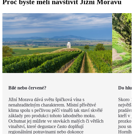
Proč byste měli navštívit Jižní Moravu
Bílé nebo červené?
Do hlub
Jižní Morava dává světu špičková vína s
Skoro 1
nenahraditelným charakterem. Místní přívětivé
největší
klima spolu s pečlivou péčí vinařů tak staví skvělé
pradávna
základy pro produkci tohoto lahodného moku.
kteří v 
Ochutnat jej můžete ve stovkách malých či větších
prozkou
vinařství, které degustace často doplňují
jsou sna
regionálními potravinami nebo dokonce
Horního 