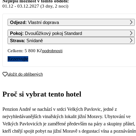
Nejlepší možnost v tomto období:
01.12
-
03.12.2027
(3 dny, 2 noci)
PO
ÚT
ST
ČT
PÁ
SO
NE
Odjezd
:
Vlastní doprava
1
2
3
4
5
Pokoj
:
Dvoulůžkový pokoj Standard
2 900
2 900
2 900
2 900
2 900
Strava
:
Snídaně
6
7
8
9
10
11
12
Celkem:
5 800 Kč
podrobnosti
2 900
2 900
2 900
2 900
2 900
2 900
Rezervujte
13
14
15
16
17
18
19
2 900
2 900
2 900
2 900
2 900
uložit do oblíbených
20
21
22
23
24
25
26
Proč si vybrat tento hotel
27
28
29
30
31
Penzion André se nachází v srdci Velkých Pavlovic, jedné z
nejvyhledávanějších vinařských lokalit jižní Moravy. Ubytování ve
Velkých Pavlovicích je zaměřené především na páry a skupiny přátel,
kteří chtějí spojit pobyt na jižní Moravě s degustací vína a poznávání