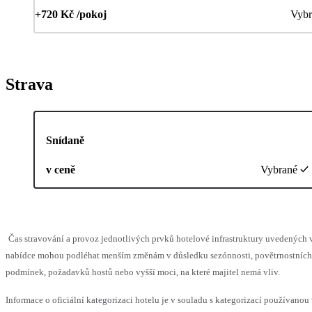
+720 Kč /pokoj
Vybr
Strava
Snídaně
v ceně
Vybrané
Čas stravování a provoz jednotlivých prvků hotelové infrastruktury uvedených 
nabídce mohou podléhat menším změnám v důsledku sezónnosti, povětrnostních
podmínek, požadavků hostů nebo vyšší moci, na které majitel nemá vliv.
Informace o oficiální kategorizaci hotelu je v souladu s kategorizací používanou