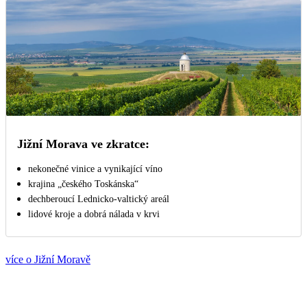
Jižní Morava ve zkratce:
nekonečné vinice a vynikající víno
krajina „českého Toskánska“
dechberoucí Lednicko-valtický areál
lidové kroje a dobrá nálada v krvi
více o Jižní Moravě