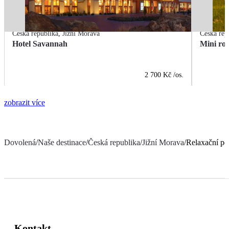
Česká republika
,
Jižní Morava
Česká rep
Hotel Savannah
2 700 Kč
/os.
zobrazit více
Dovolená
/
Naše destinace
/
Česká republika
/
Jižní Morava
/
Relaxační po
Kontakt