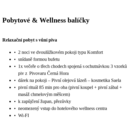
Pobytové & Wellness balíčky
Relaxační pobyt s vůní piva
•
2 noci ve dvoulůžkovém pokoji typu Komfort
•
snídaně formou bufetu
•
1x večeře o třech chodech spojená s ochutnávkou 3 vzorků
piv z Pivovaru Černá Hora
•
dárek na pokoji – Pivní olejová lázeň – kosmetika Saela
•
pivní rituál 85 min pro oba (pivní koupel + pivní zábal +
masáž chmelovým měšcem)
•
k zapůjčení župan, přezůvky
•
neomezený vstup do hotelového wellness centra
•
Wi-FI