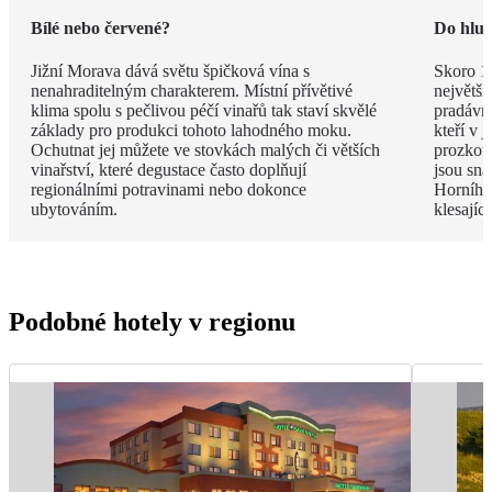
Bílé nebo červené?
Do hlub
Jižní Morava dává světu špičková vína s
Skoro 1
nenahraditelným charakterem. Místní přívětivé
největší
klima spolu s pečlivou péčí vinařů tak staví skvělé
pradávna
základy pro produkci tohoto lahodného moku.
kteří v 
Ochutnat jej můžete ve stovkách malých či větších
prozkou
vinařství, které degustace často doplňují
jsou sna
regionálními potravinami nebo dokonce
Horního 
ubytováním.
klesají
Podobné hotely v regionu