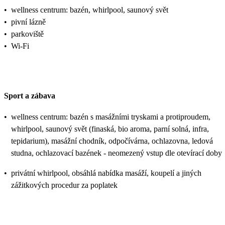
•
wellness centrum: bazén, whirlpool, saunový svět
•
pivní lázně
•
parkoviště
•
Wi-Fi
Sport a zábava
•
wellness centrum: bazén s masážními tryskami a protiproudem,
whirlpool, saunový svět (finaská, bio aroma, parní solná, infra,
tepidarium), masážní chodník, odpočívárna, ochlazovna, ledová
studna, ochlazovací bazének - neomezený vstup dle otevírací doby
•
privátní whirlpool, obsáhlá nabídka masáží, koupelí a jiných
zážitkových procedur za poplatek