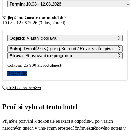
Termín
:
10.08 - 12.08.2026
Srpen 2026
Nejlepší možnost v tomto období:
10.08
-
12.08.2026
(3 dny, 2 noci)
PO
ÚT
ST
ČT
PÁ
SO
NE
Odjezd
:
Vlastní doprava
1
2
Pokoj
:
Dvoulůžkový pokoj Komfort / Relax s vůní piva
Strava
:
Stravování dle programu
3
4
5
6
7
8
9
Celkem:
25 900 Kč
podrobnosti
Rezervujte
10
11
12
13
14
15
16
12 950
12 950
12 950
12 950
12 950
12 950
uložit do oblíbených
17
18
19
20
21
22
23
12 950
12 950
12 950
12 950
12 950
12 950
Proč si vybrat tento hotel
24
25
26
27
28
29
30
12 950
12 950
12 950
12 950
12 950
12 950
Přijměte pozvání k dokonalé relaxaci a odpočinku po Vašich
31
12 950
náročných dnech v unikátním prostředí čtyřhvězdičkového hotelu v