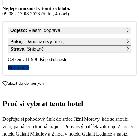
Srpen 2026
Nejlepší možnost v tomto období:
09.08
-
13.08.2026
(5 dní, 4 noci)
PO
ÚT
ST
ČT
PÁ
SO
NE
Odjezd
:
Vlastní doprava
1
2
Pokoj
:
Dvoulůžkový pokoj
Strava
:
Snídaně
3
4
5
6
7
8
9
Celkem:
11 900 Kč
podrobnosti
5 950
Rezervujte
10
11
12
13
14
15
16
uložit do oblíbených
17
18
19
20
21
22
23
5 950
Proč si vybrat tento hotel
24
25
26
27
28
29
30
Dopřejte si pohodový únik do srdce Jižní Moravy, kde se snoubí
31
víno, památky a klidná krajina. Pobytový balíček zahrnuje 2 noci v
hotelu Galant Mikulov a 2 noci v hotelu Galant Lednice a nabízí