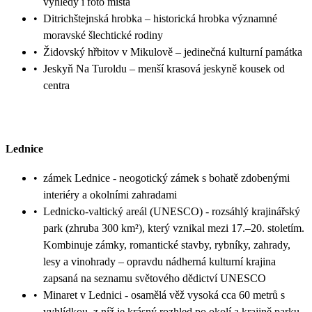
výhledy i foto místa
•
Ditrichštejnská hrobka – historická hrobka významné
moravské šlechtické rodiny
•
Židovský hřbitov v Mikulově – jedinečná kulturní památka
•
Jeskyň Na Turoldu – menší krasová jeskyně kousek od
centra
Lednice
•
zámek Lednice - neogotický zámek s bohatě zdobenými
interiéry a okolními zahradami
•
Lednicko-valtický areál (UNESCO) - rozsáhlý krajinářský
park (zhruba 300 km²), který vznikal mezi 17.–20. stoletím.
Kombinuje zámky, romantické stavby, rybníky, zahrady,
lesy a vinohrady – opravdu nádherná kulturní krajina
zapsaná na seznamu světového dědictví UNESCO
•
Minaret v Lednici - osamělá věž vysoká cca 60 metrů s
vyhlídkou, z níž je krásný rozhled po okolí a krajině parku