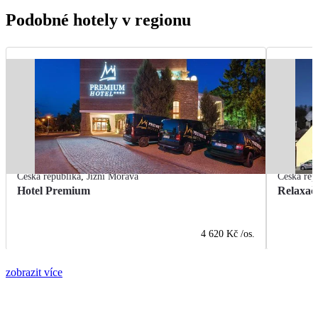
Podobné hotely v regionu
Česká republika
,
Jižní Morava
Česká rep
Hotel Premium
Relaxačn
4 620 Kč
/os.
zobrazit více