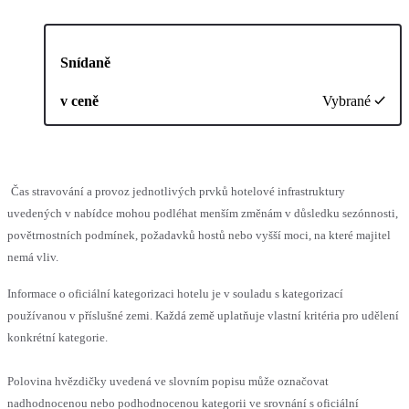
Snídaně
v ceně
Vybrané
Čas stravování a provoz jednotlivých prvků hotelové infrastruktury
uvedených v nabídce mohou podléhat menším změnám v důsledku sezónnosti,
povětrnostních podmínek, požadavků hostů nebo vyšší moci, na které majitel
nemá vliv.
Informace o oficiální kategorizaci hotelu je v souladu s kategorizací
používanou v příslušné zemi. Každá země uplatňuje vlastní kritéria pro udělení
konkrétní kategorie.
Polovina hvězdičky uvedená ve slovním popisu může označovat
nadhodnocenou nebo podhodnocenou kategorii ve srovnání s oficiální