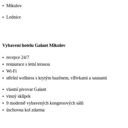
•
Mikulov
•
Lednice
Vybavení hotelu Galant Mikulov
•
recepce 24/7
•
restaurace s letní terasou
•
Wi-Fi
•
střešní wellness s krytým bazénem, vířivkami a saunami
•
vlastní pivovar Galant
•
vinný sklípek
•
9 moderně vybavených kongresových sálů
•
úschovna kol zdarma