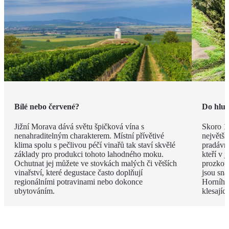
Bílé nebo červené?
Do hlub
Jižní Morava dává světu špičková vína s
Skoro 1
nenahraditelným charakterem. Místní přívětivé
největší
klima spolu s pečlivou péčí vinařů tak staví skvělé
pradávna
základy pro produkci tohoto lahodného moku.
kteří v 
Ochutnat jej můžete ve stovkách malých či větších
prozkou
vinařství, které degustace často doplňují
jsou sna
regionálními potravinami nebo dokonce
Horního 
ubytováním.
klesají