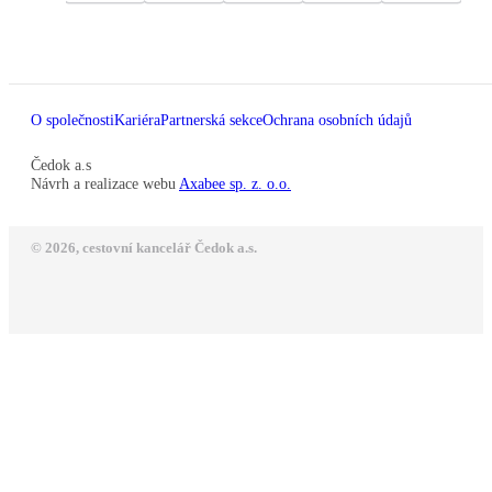
O společnosti
Kariéra
Partnerská sekce
Ochrana osobních údajů
Čedok a.s
Návrh a realizace webu
Axabee sp. z. o.o.
© 2026, cestovní kancelář Čedok a.s.