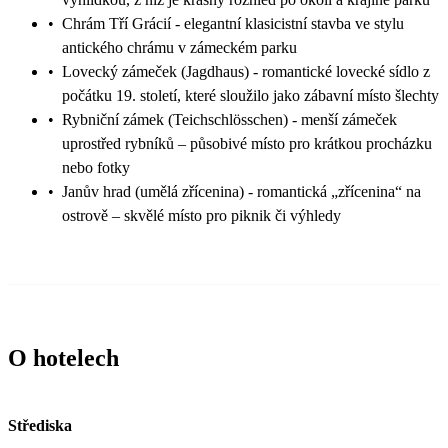
•
Chrám Tří Grácií - elegantní klasicistní stavba ve stylu
antického chrámu v zámeckém parku
•
Lovecký zámeček (Jagdhaus) - romantické lovecké sídlo z
počátku 19. století, které sloužilo jako zábavní místo šlechty
•
Rybniční zámek (Teichschlösschen) - menší zámeček
uprostřed rybníků – působivé místo pro krátkou procházku
nebo fotky
•
Janův hrad (umělá zřícenina) - romantická „zřícenina“ na
ostrově – skvělé místo pro piknik či výhledy
O hotelech
Střediska