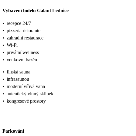
Vybavení hotelu Galant Lednice
•
recepce 24/7
•
pizzeria ristorante
•
zahradní restaurace
•
Wi-Fi
•
privátní wellness
•
venkovní bazén
•
finská sauna
•
infrasaunou
•
moderní vířivá vana
•
autentický vinný sklípek
•
kongresové prostory
Parkování