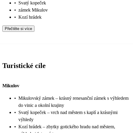
•
Svatý kopeček
•
zámek Mikulov
•
Kozí hrádek
Přečtěte si více
Turistické cíle
Mikulov
•
Mikulovský zámek – krásný renesanční zámek s výhledem
do vinic a okolní krajiny
•
Svatý kopeček – vrch nad městem s kaplí a krásnými
výhledy
•
Kozí hrádek – zbytky gotického hradu nad městem,