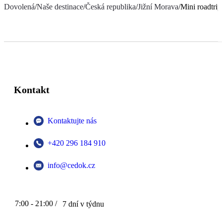
Dovolená
/
Naše destinace
/
Česká republika
/
Jižní Morava
/
Mini roadtri
Kontakt
Kontaktujte nás
+420 296 184 910
info@cedok.cz
7:00 - 21:00 /
7 dní v týdnu