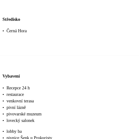
Středisko
•
Černá Hora
Vybavení
•
Recepce 24 h
•
restaurace
•
venkovní terasa
•
pivní lázně
•
pivovarské muzeum
•
lovecký salonek
•
lobby ba
•
pivnice Šenk u Prokuristy