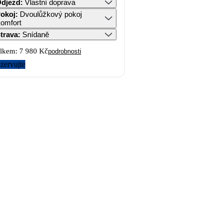
djezd
:
Vlastní doprava
okoj
:
Dvoulůžkový pokoj
omfort
trava
:
Snídaně
lkem:
7 980 Kč
podrobnosti
zervujte