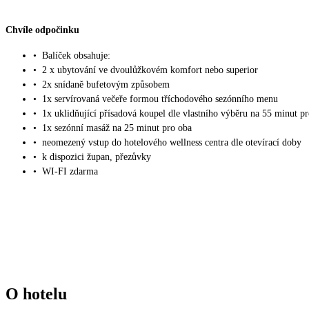
Chvíle odpočinku
•
Balíček obsahuje:
•
2 x ubytování ve dvoulůžkovém komfort nebo superior
•
2x snídaně bufetovým způsobem
•
1x servírovaná večeře formou tříchodového sezónního menu
•
1x uklidňující přísadová koupel dle vlastního výběru na 55 minut p
•
1x sezónní masáž na 25 minut pro oba
•
neomezený vstup do hotelového wellness centra dle otevírací doby
•
k dispozici župan, přezůvky
•
WI-FI zdarma
O hotelu