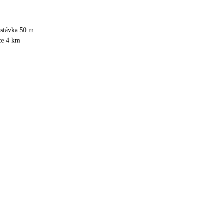
astávka 50 m
ce 4 km