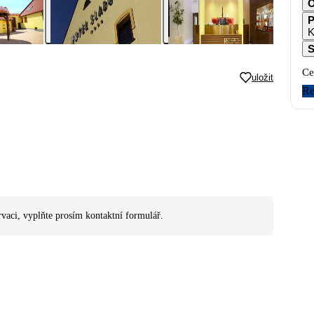
O
P
K
S
Ce
uložit
Re
rvaci, vyplňte prosím kontaktní formulář.