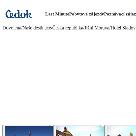
Last Minute
Pobytové zájezdy
Poznávací záje
více fotografií (26)
Dovolená
/
Naše destinace
/
Česká republika
/
Jižní Morava
/
Hotel Sladov