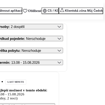
áhnout aplikaci
Oblíbené
CS / Kč
Klientská zóna Můj Čedok
Osoby
:
2 dospělí
dkud pojedete
:
Nerozhoduje
élka pobytu
:
Nerozhoduje
ermín
:
13.08 - 15.08.2026
LAST MINUTE
jlepší možnost v tomto období:
.08
-
15.08.2026
 dny, 2 noci)