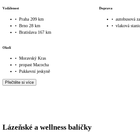
Vzdálenost
Doprava
•
Praha 209 km
•
autobusová z
•
Brno 28 km
•
vlaková stani
•
Bratislava 167 km
Okolí
•
Moravský Kras
•
propast Macocha
•
Pukkevní jeskyně
Přečtěte si více
Lázeňské a wellness balíčky