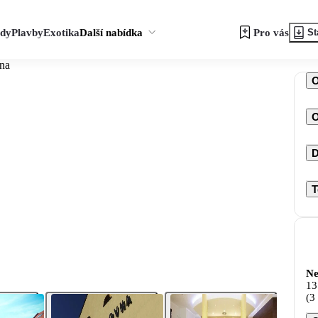
zdy
Plavby
Exotika
Další nabídka
Pro vás
St
na
O
D
T
Ne
13
(3