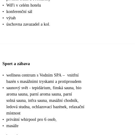
•
WiFi v celém hotelu
•
konferenční sál
•
výtah
•
úschovna zavazadel a kol.
Sport a zábava
•
wellness centrum s Vodním SPA – vnitřní
bazén s masážními tryskami a protiproudem
•
saunový svět - tepidárium, finská sauna, bio
aroma sauna, parní aroma sauna, parní
solná sauna, infra sauna, masážní chodník,
ledová studna, ochlazovací bazének, relaxační
místnost
•
privátní whirpool pro 6 osob,
•
masáže