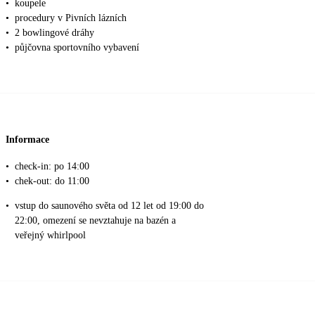
•
koupele
•
procedury v Pivních lázních
•
2 bowlingové dráhy
•
půjčovna sportovního vybavení
Informace
•
check-in: po 14:00
•
chek-out: do 11:00
•
vstup do saunového světa od 12 let od 19:00 do
22:00, omezení se nevztahuje na bazén a
veřejný whirlpool