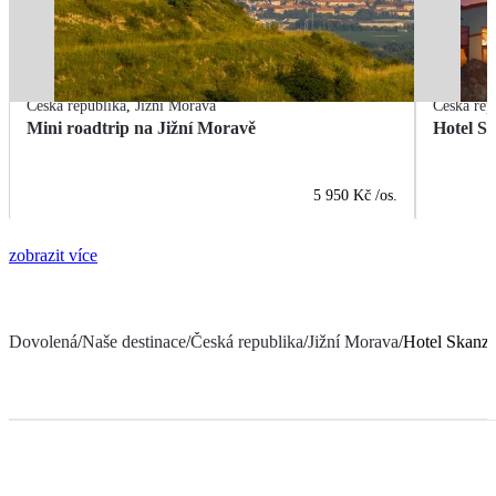
Česká republika
,
Jižní Morava
Česká rep
Mini roadtrip na Jižní Moravě
Hotel S
5 950 Kč
/os.
zobrazit více
Dovolená
/
Naše destinace
/
Česká republika
/
Jižní Morava
/
Hotel Skanz