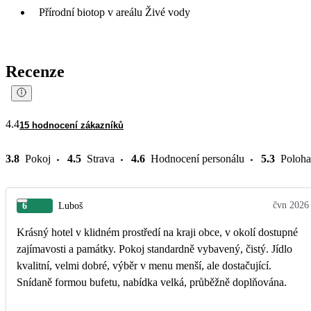
Přírodní biotop v areálu Živé vody
Recenze
4.4
15 hodnocení zákazníků
3.8
Pokoj
4.5
Strava
4.6
Hodnocení personálu
5.3
Poloha
čvn 2026
6
Luboš
Krásný hotel v klidném prostředí na kraji obce, v okolí dostupné
zajímavosti a památky. Pokoj standardně vybavený, čistý. Jídlo
kvalitní, velmi dobré, výběr v menu menší, ale dostačující.
Snídaně formou bufetu, nabídka velká, průběžně doplňována.