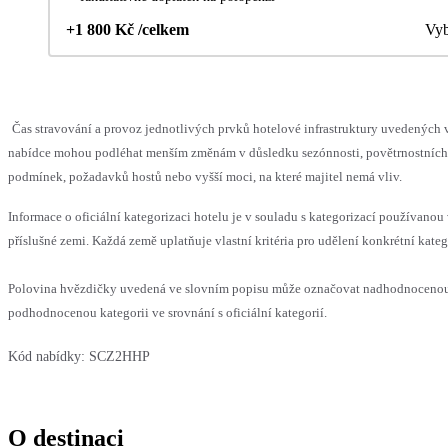
+1 800 Kč /celkem
Vyb
Čas stravování a provoz jednotlivých prvků hotelové infrastruktury uvedených 
nabídce mohou podléhat menším změnám v důsledku sezónnosti, povětrnostních
podmínek, požadavků hostů nebo vyšší moci, na které majitel nemá vliv.
Informace o oficiální kategorizaci hotelu je v souladu s kategorizací používanou
příslušné zemi. Každá země uplatňuje vlastní kritéria pro udělení konkrétní kateg
Polovina hvězdičky uvedená ve slovním popisu může označovat nadhodnoceno
podhodnocenou kategorii ve srovnání s oficiální kategorií.
Kód nabídky:
SCZ2HHP
O destinaci