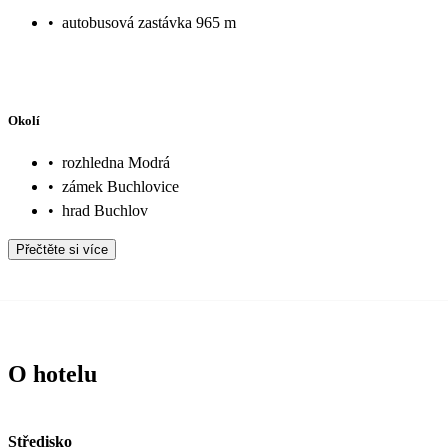
•
autobusová zastávka 965 m
Okolí
•
rozhledna Modrá
•
zámek Buchlovice
•
hrad Buchlov
Přečtěte si více
O hotelu
Středisko