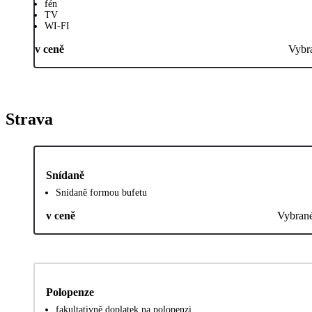
fén
TV
WI-FI
v ceně
Vybr
Strava
Snídaně
Snídaně formou bufetu
v ceně
Vybran
Polopenze
fakultativně doplatek na polopenzi