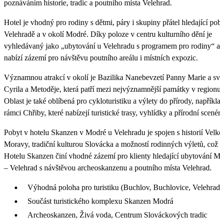
poznáváním historie, tradic a poutního místa Velehrad.
Hotel je vhodný pro rodiny s dětmi, páry i skupiny přátel hledající po
Velehradě a v okolí Modré. Díky poloze v centru kulturního dění je
vyhledávaný jako „ubytování u Velehradu s programem pro rodiny“ a
nabízí zázemí pro návštěvu poutního areálu i místních expozic.
Významnou atrakcí v okolí je Bazilika Nanebevzetí Panny Marie a s
Cyrila a Metoděje, která patří mezi nejvýznamnější památky v regionu
Oblast je také oblíbená pro cykloturistiku a výlety do přírody, napříkl
rámci Chřiby, které nabízejí turistické trasy, vyhlídky a přírodní scenér
Pobyt v hotelu Skanzen v Modré u Velehradu je spojen s historií Velk
Moravy, tradiční kulturou Slovácka a možností rodinných výletů, což
Hotelu Skanzen činí vhodné zázemí pro klienty hledající ubytování 
– Velehrad s návštěvou archeoskanzenu a poutního místa Velehrad.
Výhodná poloha pro turistiku (Buchlov, Buchlovice, Velehrad
Součást turistického komplexu Skanzen Modrá
Archeoskanzen, Živá voda, Centrum Slováckových tradic