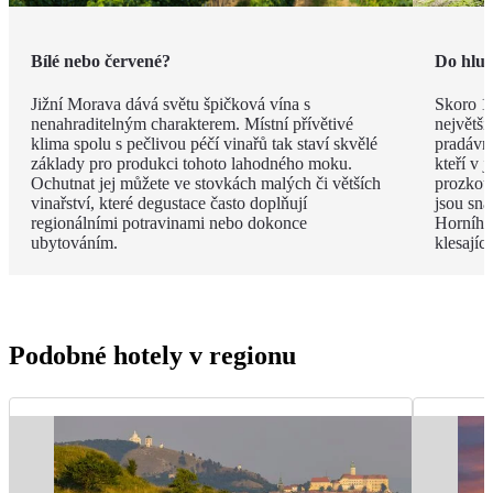
Bílé nebo červené?
Do hlub
Jižní Morava dává světu špičková vína s
Skoro 1
nenahraditelným charakterem. Místní přívětivé
největší
klima spolu s pečlivou péčí vinařů tak staví skvělé
pradávna
základy pro produkci tohoto lahodného moku.
kteří v 
Ochutnat jej můžete ve stovkách malých či větších
prozkou
vinařství, které degustace často doplňují
jsou sna
regionálními potravinami nebo dokonce
Horního 
ubytováním.
klesají
Podobné hotely v regionu