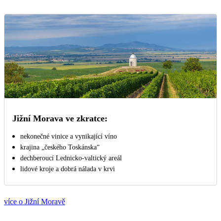
Jižní Morava ve zkratce:
nekonečné vinice a vynikající víno
krajina „českého Toskánska“
dechberoucí Lednicko-valtický areál
lidové kroje a dobrá nálada v krvi
více o Jižní Moravě