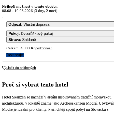
Srpen 2026
Nejlepší možnost v tomto období:
08.08
-
10.08.2026
(3 dny, 2 noci)
PO
ÚT
ST
ČT
PÁ
SO
NE
Odjezd
:
Vlastní doprava
1
2
Pokoj
:
Dvoulůžkový pokoj
Strava
:
Snídaně
3
4
5
6
7
8
9
Celkem:
4 900 Kč
podrobnosti
2 450
2 450
Rezervujte
10
11
12
13
14
15
16
2 450
2 450
2 450
2 450
2 450
2 450
uložit do oblíbených
17
18
19
20
21
22
23
2 450
2 450
2 450
2 450
2 450
2 450
Proč si vybrat tento hotel
24
25
26
27
28
29
30
2 450
2 450
2 450
2 450
2 450
2 450
Hotel Skanzen se nachází v areálu inspirovaném tradiční moravskou
31
2 450
architekturou, v lokalitě známé jako Archeoskanzen Modrá. Ubytován
Modré je ideální pro klienty, kteří chtějí spojit pobyt na Slovácku s