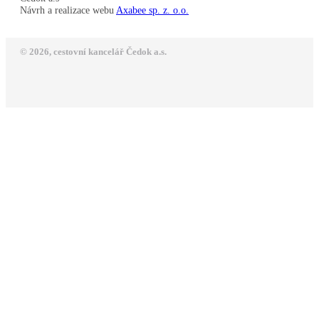
Návrh a realizace webu
Axabee sp. z. o.o.
© 2026, cestovní kancelář Čedok a.s.