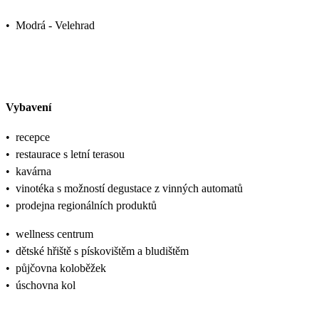
•
Modrá - Velehrad
Vybavení
•
recepce
•
restaurace s letní terasou
•
kavárna
•
vinotéka s možností degustace z vinných automatů
•
prodejna regionálních produktů
•
wellness centrum
•
dětské hřiště s pískovištěm a bludištěm
•
půjčovna koloběžek
•
úschovna kol