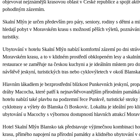
objevovat nejznámější krasovou oblast v České republice a spojit akti
pohodlným zázemím.
Skalní Mlýn je určen především pro páry, seniory, rodiny s dětmi a mil
hledají pobyt v Moravském krasu s možností pěších výletů, poznávání
turistiky.
Ubytování v hotelu Skalní Mlýn nabízí komfortní zázemí po dni strá
Moravském krasu, a to v klidném prostředí obklopeném lesy a skalním
restaurace se zaměřuje na českou kuchyni a je ideálním místem pro do
návštěvě jeskyní, turistických tras nebo cyklovýletech v okolí Blanska
Hlavním lákadlem je bezprostřední blízkost Punkevních jeskyní, pro
dráhy Macocha, které patří k nejnavštěvovanějším přírodním památk
hotelu nabízí také plavbu na podzemní řece Punkvě, turistické stezk
cyklotrasy a výlety do Blanska či Boskovic. Lokalita je ideální pro kli
ubytování u Macochy s výbornou dostupností hlavních atrakcí Morav
Hotel Skalní Mlýn Blansko tak představuje výjimečnou kombinaci h
krasu, přímého napojení na přírodní památky a klidného ubytování v c