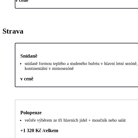
v ceně
Strava
Snídaně
snídaně formou teplého a studeného bufetu v hlavní letní sezóně,
kontinentální v mimosezóně
v ceně
Polopenze
večeře výběrem ze tří hlavních jídel + moučník nebo salát
+1 320 Kč /celkem