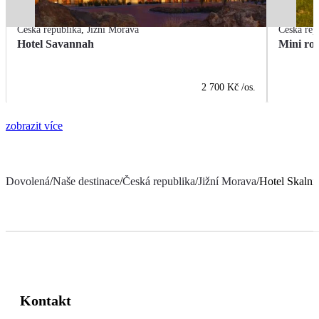
Česká republika
,
Jižní Morava
Česká rep
Hotel Savannah
2 700 Kč
/os.
zobrazit více
Dovolená
/
Naše destinace
/
Česká republika
/
Jižní Morava
/
Hotel Skalní
Kontakt