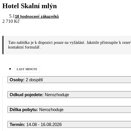
Hotel Skalní mlýn
5.1
18 hodnocení zákazníků
2 710 Kč
Tato nabídka je k dispozici pouze na vyžádání. Jakmile přistoupíte k reze
kontaktní formulář.
LAST MINUTE
Osoby
:
2 dospělí
Odkud pojedete
:
Nerozhoduje
Délka pobytu
:
Nerozhoduje
Termín
:
14.08 - 16.08.2026