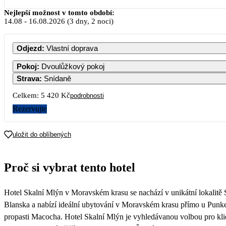
Srpen 2026
Nejlepší možnost v tomto období:
14.08
-
16.08.2026
(3 dny, 2 noci)
PO
ÚT
ST
ČT
PÁ
SO
Odjezd
:
Vlastní doprava
1
Pokoj
:
Dvoulůžkový pokoj
Strava
:
Snídaně
3
4
5
6
7
8
Celkem:
5 420 Kč
podrobnosti
Rezervujte
10
11
12
13
14
15
2 710
2 710
2 
uložit do oblíbených
17
18
19
20
21
22
2 710
2 710
2 710
2 710
2 710
2 
Proč si vybrat tento hotel
24
25
26
27
28
29
2 710
2 710
2 710
2 710
2 710
2 
Hotel Skalní Mlýn v Moravském krasu se nachází v unikátní lokalitě
31
2 710
Blanska a nabízí ideální ubytování v Moravském krasu přímo u Punke
propasti Macocha. Hotel Skalní Mlýn je vyhledávanou volbou pro klien