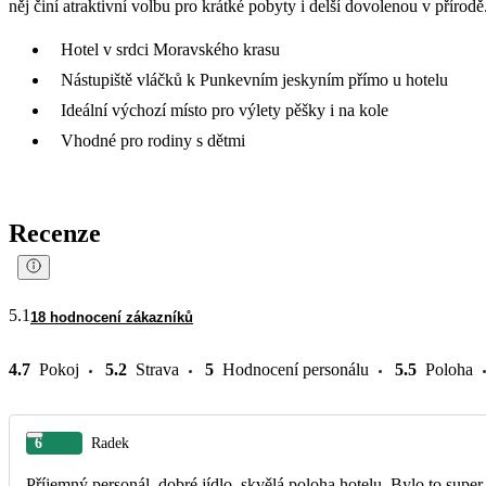
něj činí atraktivní volbu pro krátké pobyty i delší dovolenou v přírodě
Hotel v srdci Moravského krasu
Nástupiště vláčků k Punkevním jeskyním přímo u hotelu
Ideální výchozí místo pro výlety pěšky i na kole
Vhodné pro rodiny s dětmi
Recenze
5.1
18 hodnocení zákazníků
4.7
Pokoj
5.2
Strava
5
Hodnocení personálu
5.5
Poloha
6
Radek
Příjemný personál, dobré jídlo, skvělá poloha hotelu. Bylo to super.