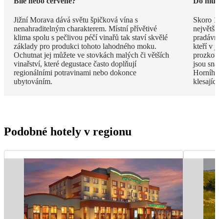
Bílé nebo červené?
Do hlub
Jižní Morava dává světu špičková vína s
Skoro 1
nenahraditelným charakterem. Místní přívětivé
největší
klima spolu s pečlivou péčí vinařů tak staví skvělé
pradávna
základy pro produkci tohoto lahodného moku.
kteří v 
Ochutnat jej můžete ve stovkách malých či větších
prozkou
vinařství, které degustace často doplňují
jsou sna
regionálními potravinami nebo dokonce
Horního 
ubytováním.
klesají
Podobné hotely v regionu