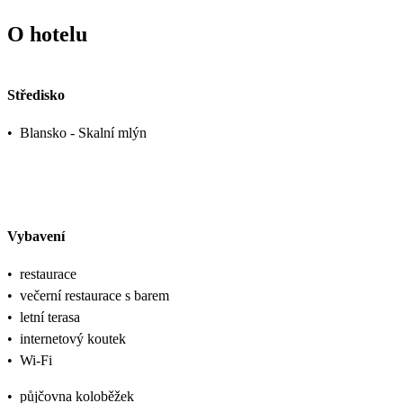
O hotelu
Středisko
•
Blansko - Skalní mlýn
Vybavení
•
restaurace
•
večerní restaurace s barem
•
letní terasa
•
internetový koutek
•
Wi-Fi
•
půjčovna koloběžek