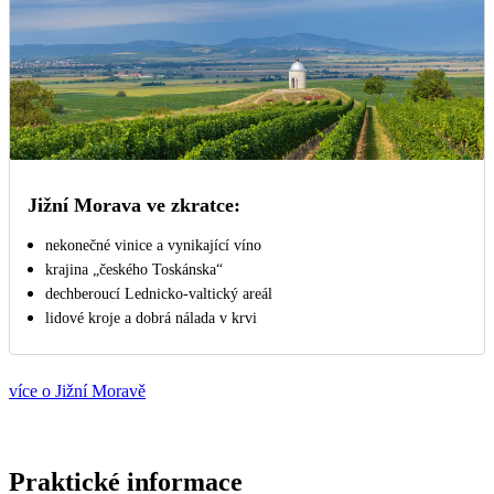
Jižní Morava ve zkratce:
nekonečné vinice a vynikající víno
krajina „českého Toskánska“
dechberoucí Lednicko-valtický areál
lidové kroje a dobrá nálada v krvi
více o Jižní Moravě
Praktické informace