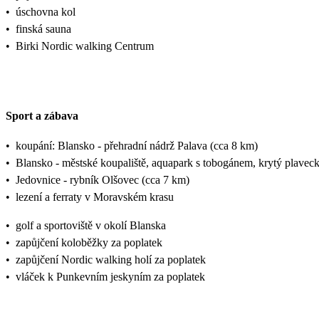
•
úschovna kol
•
finská sauna
•
Birki Nordic walking Centrum
Sport a zábava
•
koupání: Blansko - přehradní nádrž Palava (cca 8 km)
•
Blansko - městské koupaliště, aquapark s tobogánem, krytý plavec
•
Jedovnice - rybník Olšovec (cca 7 km)
•
lezení a ferraty v Moravském krasu
•
golf a sportoviště v okolí Blanska
•
zapůjčení koloběžky za poplatek
•
zapůjčení Nordic walking holí za poplatek
•
vláček k Punkevním jeskyním za poplatek