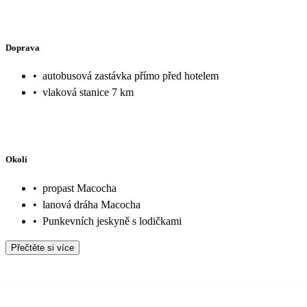
Doprava
•
autobusová zastávka přímo před hotelem
•
vlaková stanice 7 km
Okolí
•
propast Macocha
•
lanová dráha Macocha
•
Punkevních jeskyně s lodičkami
Přečtěte si více