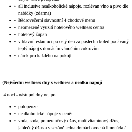
•
all inclusive nealkoholické nápoje, rozlévan víno a pivo dle
nabídky (zdarma)
•
štědrovečerní slavnostní 4-chodové menu
•
neomezené využití hotelového wellness centra
•
hotelový župan
•
v hlavní restauraci po celý den za poslechu koled podávaný
teplý nápoj s domácím vánočním cukrovím
•
dárek pro každého na pokoji
(Ne)všední wellness dny s wellness a nealko nápoji
4 noci - nástupní dny ne, po
•
polopenze
•
nealkoholické nápoje v ceně:
•
voda, soda, pomerančový džus, multivitamínový džus,
jablečný džus a v sezóně jedna domácí ovocná limonáda /