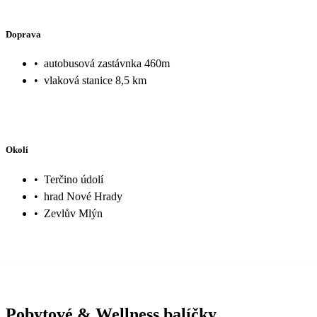
Doprava
•
autobusová zastávnka 460m
•
vlaková stanice 8,5 km
Okolí
•
Terčino údolí
•
hrad Nové Hrady
•
Zevlův Mlýn
Pobytové & Wellness balíčky