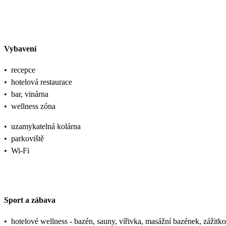
Vybavení
•
recepce
•
hotelová restaurace
•
bar, vinárna
•
wellness zóna
•
uzamykatelná kolárna
•
parkoviště
•
Wi-Fi
Sport a zábava
•
hotelové wellness - bazén, sauny, vířivka, masážní bazének, zážitk