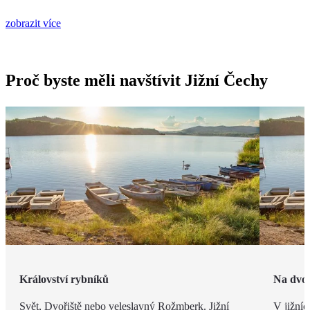
zobrazit více
Proč byste měli navštívit Jižní Čechy
Království rybníků
Na dvo
Svět, Dvořiště nebo veleslavný Rožmberk. Jižní
V jižníc