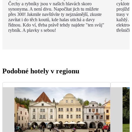
Čechy a rybníky jsou v našich hlavách skoro
cyklotra
synonyma. A není divu. Napočítat jich tu můžete
projížďk
přes 300! Jakmile navštívíte ty nejznámější, zkuste
trasy v 
zavítat i do těch koutů, kde halas utichá a davy
každý. D
řídnou. Kdo ví, třeba právě tehdy najdete "ten svůj"
elektroc
rybník. A plavky s sebou!
třešničk
Podobné hotely v regionu