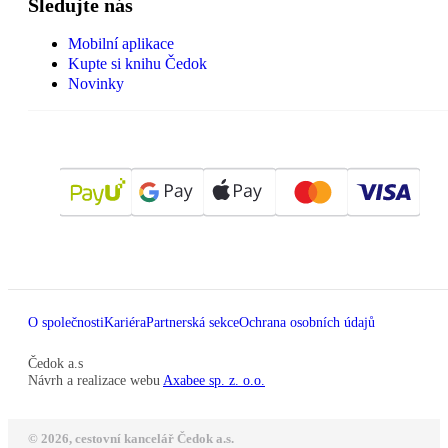
Sledujte nás
Mobilní aplikace
Kupte si knihu Čedok
Novinky
O společnosti
Kariéra
Partnerská sekce
Ochrana osobních údajů
Čedok a.s
Návrh a realizace webu
Axabee sp. z. o.o.
© 2026, cestovní kancelář Čedok a.s.