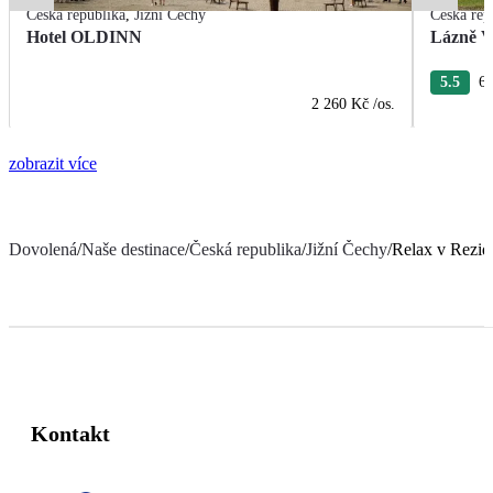
Česká republika
,
Jižní Čechy
Česká rep
Hotel OLDINN
Lázně V
5.5
6 
2 260 Kč
/os.
zobrazit více
Dovolená
/
Naše destinace
/
Česká republika
/
Jižní Čechy
/
Relax v Rezi
Kontakt