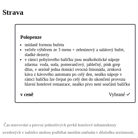
Strava
Polopenze
snídaně formou bufetu
večeře výběrem ze 3 menu + zeleninový a salátový bufet,
sladké dezerty
v rámci pobytového balíčku jsou nealkoholické nápoje
zdarma: voda, soda, pomerančový, jablečný, pink grep
džus, v sezóně jedna domácí ovocná limonáda, zrnková
káva z kávového automatu po celý den, nealko nápoje v
rámci balíčku lze čerpat po celý den do ukončení provozu
hlavní hotelové restaurace, nealko pivo není součástí balíčku
v ceně
Vybrané
Čas stravování a provoz jednotlivých prvků hotelové infrastruktury
uvedených v nabídce mohou podléhat menším změnám v důsledku sezónnosti,