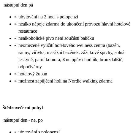
nástupní den pá
•
ubytování na 2 noci s polopenzí
•
nealko nápoje zdarma do ukončení provozu hlavní hotelové
restaurace
•
nealkoholické pivo není součástí balíčku
•
neomezené využití hotelového wellness centra (bazén,
sauny, vířivka, masážní bazének, zážitkové sprchy, solná
jeskyně, parní komora, Kneippův chodník, brouzdaliště,
odpočívárny
•
hotelový župan
•
možnost zapůjčení holí na Nordic walking zdarma
Štědrovečerní pobyt
nástupní den - ne, po
•
ubytování s polopenzí