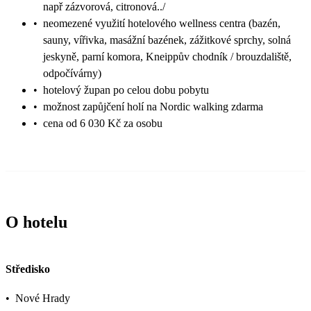
např zázvorová, citronová../
•
neomezené využití hotelového wellness centra (bazén,
sauny, vířivka, masážní bazének, zážitkové sprchy, solná
jeskyně, parní komora, Kneippův chodník / brouzdaliště,
odpočívárny)
•
hotelový župan po celou dobu pobytu
•
možnost zapůjčení holí na Nordic walking zdarma
•
cena od 6 030 Kč za osobu
O hotelu
Středisko
•
Nové Hrady