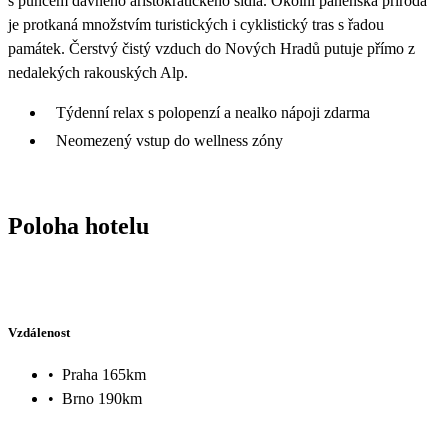
s puncem dávného aristokratického sídla. Okolní panenská příroda
je protkaná množstvím turistických i cyklistický tras s řadou
památek. Čerstvý čistý vzduch do Nových Hradů putuje přímo z
nedalekých rakouských Alp.
Týdenní relax s polopenzí a nealko nápoji zdarma
Neomezený vstup do wellness zóny
Poloha hotelu
Vzdálenost
•
Praha 165km
•
Brno 190km