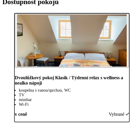
Dostupnost pokojů
Dvoulůžkový pokoj Klasik / Týdenní relax s wellness a
nealko nápoji
koupelna s vanou/sprchou, WC
TV
minibar
Wi-Fi
v ceně
Vybrané