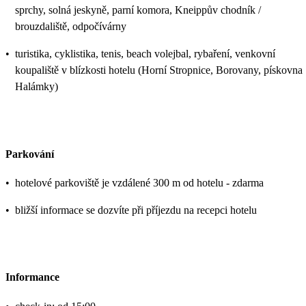
sprchy, solná jeskyně, parní komora, Kneippův chodník /
brouzdaliště, odpočívárny
•
turistika, cyklistika, tenis, beach volejbal, rybaření, venkovní
koupaliště v blízkosti hotelu (Horní Stropnice, Borovany, pískovna
Halámky)
Parkování
•
hotelové parkoviště je vzdálené 300 m od hotelu - zdarma
•
bližší informace se dozvíte při příjezdu na recepci hotelu
Informance