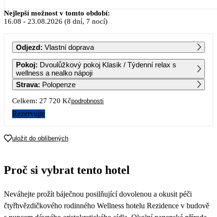
Srpen 2026
Nejlepší možnost v tomto období:
16.08
-
23.08.2026
(8 dní, 7 nocí)
PO
ÚT
ST
ČT
PÁ
SO
NE
Odjezd
:
Vlastní doprava
1
2
Pokoj
:
Dvoulůžkový pokoj Klasik / Týdenní relax s
wellness a nealko nápoji
Strava
:
Polopenze
3
4
5
6
7
8
9
Celkem:
27 720 Kč
podrobnosti
10
11
12
13
14
15
16
Rezervujte
13 860
17
18
19
20
21
22
23
uložit do oblíbených
13 860
13 860
13 860
13 860
24
25
26
27
28
29
30
Proč si vybrat tento hotel
13 860
13 860
13 860
13 860
31
Neváhejte prožít báječnou posilňující dovolenou a okusit péči
13 860
čtyřhvězdičkového rodinného Wellness hotelu Rezidence v budově