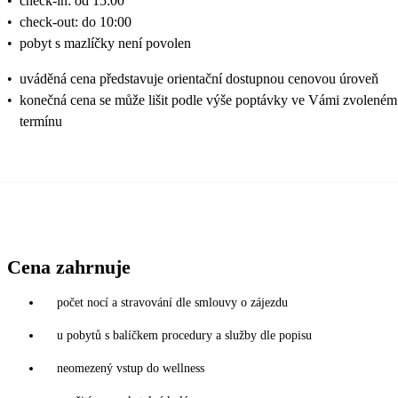
•
check-in: od 15:00
•
check-out: do 10:00
•
pobyt s mazlíčky není povolen
•
uváděná cena představuje orientační dostupnou cenovou úroveň
•
konečná cena se může lišit podle výše poptávky ve Vámi zvoleném
termínu
Cena zahrnuje
počet nocí a stravování dle smlouvy o zájezdu
u pobytů s balíčkem procedury a služby dle popisu
neomezený vstup do wellness