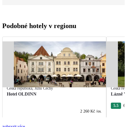
Podobné hotely v regionu
Česká republika
,
Jižní Čechy
Česká rep
Hotel OLDINN
Lázně V
5.5
6 
2 260 Kč
/os.
zobrazit více