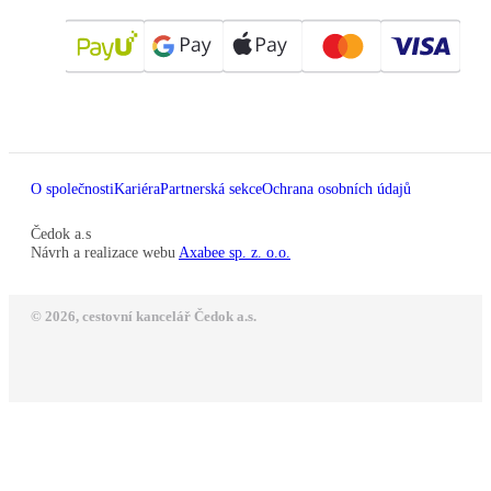
O společnosti
Kariéra
Partnerská sekce
Ochrana osobních údajů
Čedok a.s
Návrh a realizace webu
Axabee sp. z. o.o.
© 2026, cestovní kancelář Čedok a.s.