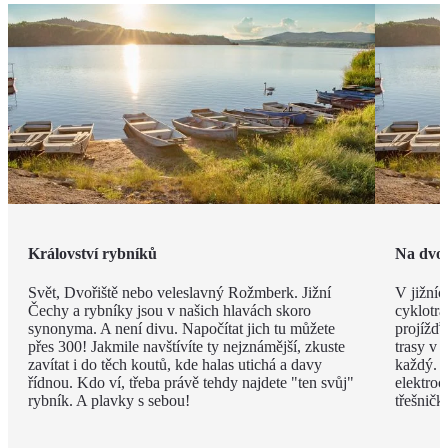
Království rybníků
Na dvo
Svět, Dvořiště nebo veleslavný Rožmberk. Jižní
V jižníc
Čechy a rybníky jsou v našich hlavách skoro
cyklotra
synonyma. A není divu. Napočítat jich tu můžete
projížďk
přes 300! Jakmile navštívíte ty nejznámější, zkuste
trasy v 
zavítat i do těch koutů, kde halas utichá a davy
každý. D
řídnou. Kdo ví, třeba právě tehdy najdete "ten svůj"
elektroc
rybník. A plavky s sebou!
třešničk