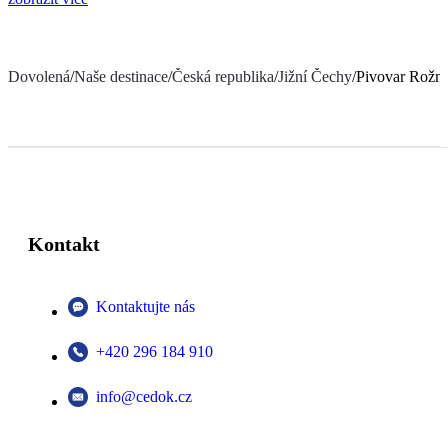
Dovolená
/
Naše destinace
/
Česká republika
/
Jižní Čechy
/
Pivovar Rožm
Kontakt
Kontaktujte nás
+420 296 184 910
info@cedok.cz