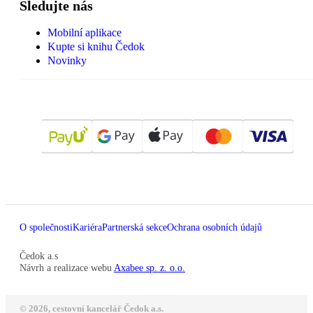
Sledujte nás
Mobilní aplikace
Kupte si knihu Čedok
Novinky
O společnosti
Kariéra
Partnerská sekce
Ochrana osobních údajů
Čedok a.s
Návrh a realizace webu
Axabee sp. z. o.o.
© 2026, cestovní kancelář Čedok a.s.