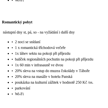
•
Wi-Fi
Romantický pobyt
nástupní dny st, pá, so - na vyžádání i další dny
•
2 noci se snídaní
•
1 x romantická tříchodová večeře
•
1x láhev sektu na pokoji při příjezdu
•
balíček regionálních pochutin na pokoji při příjezdu
•
1x 60 min v infrasauně ve dvou
•
20% sleva na vstup do muzea čokolády v Táboře
•
20% sleva na masáže v hotelu Panská
•
poukázka na kulturní zážitek v hodnotě 250 Kč /os.
•
parkování
•
Wi-Fi