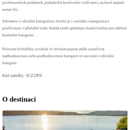
povětrnostních podmínek, požadavků hostů nebo vyšší moci, na které majitel
nemá vliv.
Informace o oficiální kategorizaci hotelu je v souladu s kategorizací
používanou v příslušné zemi. Každá země uplatňuje vlastní kritéria pro udělení
konkrétní kategorie.
Polovina hvězdičky uvedená ve slovním popisu může označovat
nadhodnocenou nebo podhodnocenou kategorii ve srovnání s oficiální
kategorií.
Kód nabídky:
SCZ2JPN
O destinaci