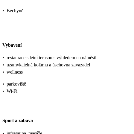
•
Bechyně
Vybavení
•
restaurace s letní terasou s výhledem na náměstí
•
uzamykatelná kolárna a úschovna zavazadel
•
wellness
•
parkoviště
•
Wi-Fi
Sport a zábava
•
infrasauna, masáže