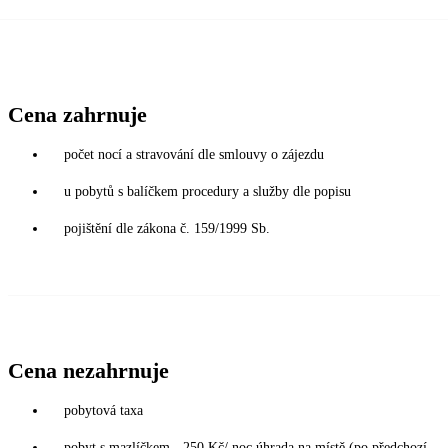
Cena zahrnuje
počet nocí a stravování dle smlouvy o zájezdu
u pobytů s balíčkem procedury a služby dle popisu
pojištění dle zákona č. 159/1999 Sb.
Cena nezahrnuje
pobytová taxa
pobyt s mazlíčkem - 250 Kč/ noc úhrada na místě (po předchozí