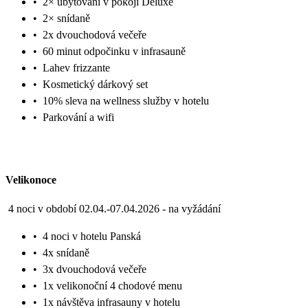
•
2× ubytování v pokoji Deluxe
•
2× snídaně
•
2x dvouchodová večeře
•
60 minut odpočinku v infrasauně
•
Lahev frizzante
•
Kosmetický dárkový set
•
10% sleva na wellness služby v hotelu
•
Parkování a wifi
Velikonoce
4 noci v období 02.04.-07.04.2026 - na vyžádání
•
4 noci v hotelu Panská
•
4x snídaně
•
3x dvouchodová večeře
•
1x velikonoční 4 chodové menu
•
1x návštěva infrasauny v hotelu