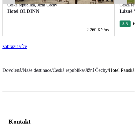
Česká republika
,
Jižní Čechy
Česká rep
Hotel OLDINN
Lázně V
5.5
6 
2 260 Kč
/os.
zobrazit více
Dovolená
/
Naše destinace
/
Česká republika
/
Jižní Čechy
/
Hotel Panská
Kontakt