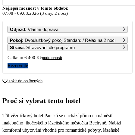
Srpen 2026
Nejlepší možnost v tomto období:
07.08
-
09.08.2026
(3 dny, 2 noci)
PO
ÚT
ST
ČT
PÁ
SO
NE
Odjezd
:
Vlastní doprava
1
2
Pokoj
:
Dvoulůžkový pokoj Standard / Relax na 2 noci
Strava
:
Stravování dle programu
3
4
5
6
7
8
9
Celkem:
6 400 Kč
podrobnosti
3 200
3 200
3 200
Rezervujte
10
11
12
13
14
15
16
3 200
3 200
3 200
3 200
3 200
3 200
3 200
uložit do oblíbených
17
18
19
20
21
22
23
3 200
3 200
3 200
3 200
3 200
3 200
3 200
Proč si vybrat tento hotel
24
25
26
27
28
29
30
3 200
3 200
3 200
3 200
3 200
3 200
3 200
Tříhvězdičkový hotel Panská se nachází přímo na náměstí
31
3 200
malebného jihočeského lázeňského městečka Bechyně. Nabízí
komfortní ubytování vhodné pro romantické pobyty, lázeňské