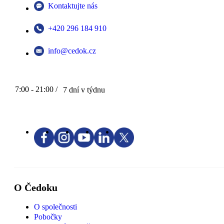
Kontaktujte nás
+420 296 184 910
info@cedok.cz
7:00 - 21:00 /
7 dní v týdnu
O Čedoku
O společnosti
Pobočky