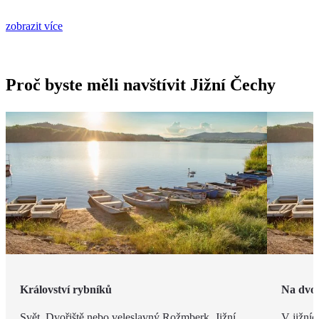
zobrazit více
Proč byste měli navštívit Jižní Čechy
Království rybníků
Na dvo
Svět, Dvořiště nebo veleslavný Rožmberk. Jižní
V jižníc