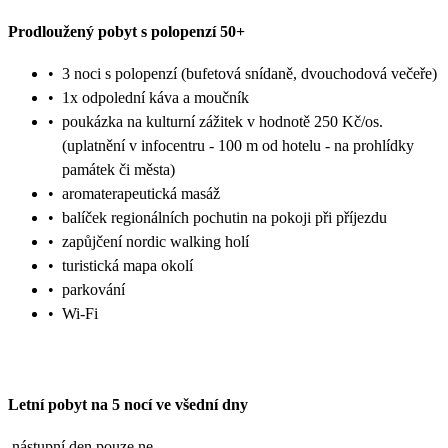
Prodloužený pobyt s polopenzí 50+
•
3 noci s polopenzí (bufetová snídaně, dvouchodová večeře)
•
1x odpolední káva a moučník
•
poukázka na kulturní zážitek v hodnotě 250 Kč/os.
(uplatnění v infocentru - 100 m od hotelu - na prohlídky
památek či města)
•
aromaterapeutická masáž
•
balíček regionálních pochutin na pokoji při příjezdu
•
zapůjčení nordic walking holí
•
turistická mapa okolí
•
parkování
•
Wi-Fi
Letní pobyt na 5 nocí ve všední dny
nástupní den pouze ne