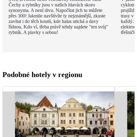
Čechy a rybníky jsou v našich hlavách skoro
cyklotra
synonyma. A není divu. Napočítat jich tu můžete
projížďk
přes 300! Jakmile navštívíte ty nejznámější, zkuste
trasy v 
zavítat i do těch koutů, kde halas utichá a davy
každý. D
řídnou. Kdo ví, třeba právě tehdy najdete "ten svůj"
elektroc
rybník. A plavky s sebou!
třešničk
Podobné hotely v regionu