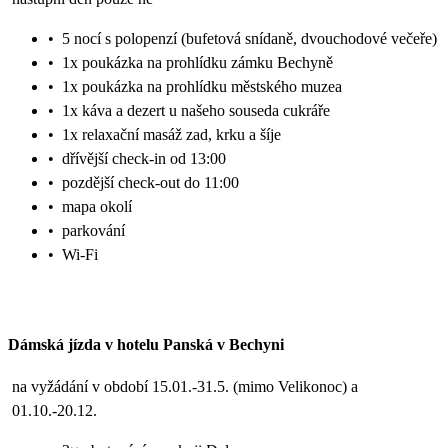
•
5 nocí s polopenzí (bufetová snídaně, dvouchodové večeře)
•
1x poukázka na prohlídku zámku Bechyně
•
1x poukázka na prohlídku městského muzea
•
1x káva a dezert u našeho souseda cukráře
•
1x relaxační masáž zad, krku a šíje
•
dřívější check-in od 13:00
•
pozdější check-out do 11:00
•
mapa okolí
•
parkování
•
Wi-Fi
Dámská jízda v hotelu Panská v Bechyni
na vyžádání v období 15.01.-31.5. (mimo Velikonoc) a
01.10.-20.12.