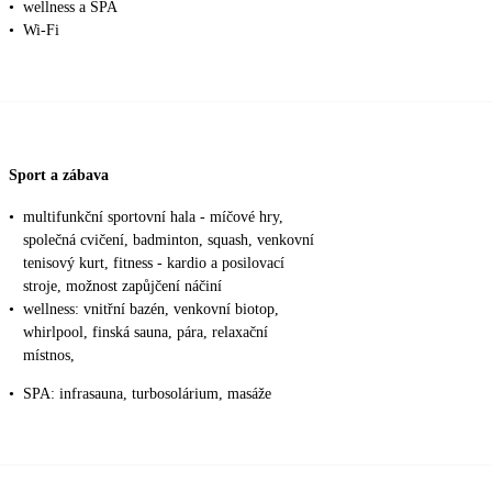
•
wellness a SPA
•
Wi-Fi
Sport a zábava
•
multifunkční sportovní hala - míčové hry,
společná cvičení, badminton, squash, venkovní
tenisový kurt, fitness - kardio a posilovací
stroje, možnost zapůjčení náčiní
•
wellness: vnitřní bazén, venkovní biotop,
whirlpool, finská sauna, pára, relaxační
místnos,
•
SPA: infrasauna, turbosolárium, masáže