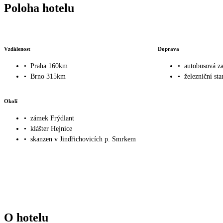
Poloha hotelu
Vzdálenost
Doprava
•
Praha 160km
•
autobusová z
•
Brno 315km
•
železniční st
Okolí
•
zámek Frýdlant
•
klášter Hejnice
•
skanzen v Jindřichovicích p. Smrkem
O hotelu