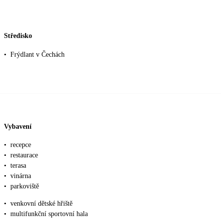
Středisko
•
Frýdlant v Čechách
Vybavení
•
recepce
•
restaurace
•
terasa
•
vinárna
•
parkoviště
•
venkovní dětské hřiště
•
multifunkční sportovní hala