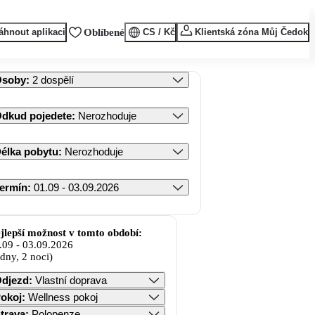
áhnout aplikaci
Oblíbené
CS / Kč
Klientská zóna Můj Čedok
Osoby
:
2 dospělí
dkud pojedete
:
Nerozhoduje
élka pobytu
:
Nerozhoduje
ermín
:
01.09 - 03.09.2026
jlepší možnost v tomto období:
.09
-
03.09.2026
 dny, 2 noci)
djezd
:
Vlastní doprava
okoj
:
Wellness pokoj
trava
:
Polopenze