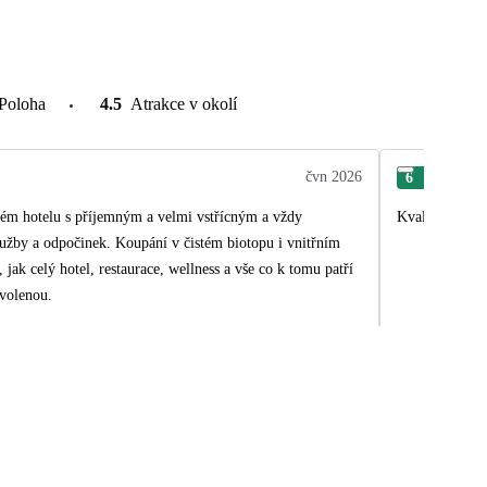
Poloha
4.5
Atrakce v okolí
čvn 2026
6
Jiří
ém hotelu s příjemným a velmi vstřícným a vždy
Kvalita, co se
lužby a odpočinek. Koupání v čistém biotopu i vnitřním
 jak celý hotel, restaurace, wellness a vše co k tomu patří
volenou.