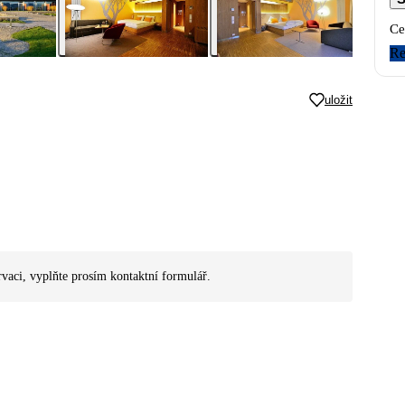
Ce
Re
uložit
rvaci, vyplňte prosím kontaktní formulář.