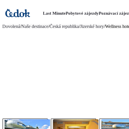
Last Minute
Pobytové zájezdy
Poznávací záje
více fotografií (22)
Dovolená
/
Naše destinace
/
Česká republika
/
Jizerské hory
/
Wellness hot