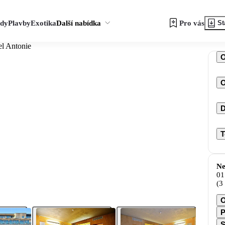
zdy
Plavby
Exotika
Další nabídka
Pro vás
St
el Antonie
O
D
T
Ne
01
(3
O
P
S