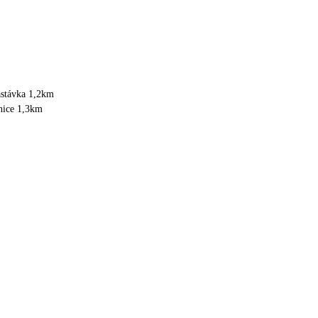
astávka 1,2km
anice 1,3km