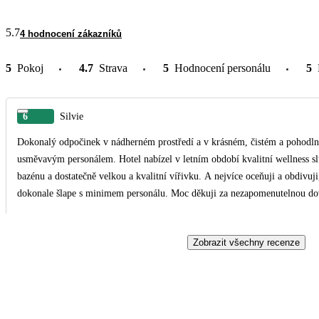
5.7
4 hodnocení zákazníků
5
Pokoj
4.7
Strava
5
Hodnocení personálu
5
6
Silvie
Dokonalý odpočinek v nádherném prostředí a v krásném, čistém a pohodln
usměvavým personálem. Hotel nabízel v letním období kvalitní wellness s
bazénu a dostatečně velkou a kvalitní vířivku. A nejvíce oceňuji a obdivuji,
dokonale šlape s minimem personálu. Moc děkuji za nezapomenutelnou do
Zobrazit všechny recenze