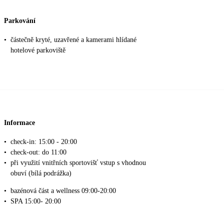
Parkování
•
částečně kryté, uzavřené a kamerami hlídané
hotelové parkoviště
Informace
•
check-in: 15:00 - 20:00
•
check-out: do 11:00
•
při využití vnitřních sportovišť vstup s vhodnou
obuví (bílá podrážka)
•
bazénová část a wellness 09:00-20:00
•
SPA 15:00- 20:00