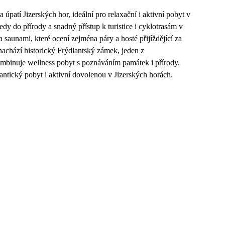
úpatí Jizerských hor, ideální pro relaxační i aktivní pobyt v
dy do přírody a snadný přístup k turistice i cyklotrasám v
 saunami, které ocení zejména páry a hosté přijíždějící za
nachází historický Frýdlantský zámek, jeden z
ombinuje wellness pobyt s poznáváním památek i přírody.
ntický pobyt i aktivní dovolenou v Jizerských horách.