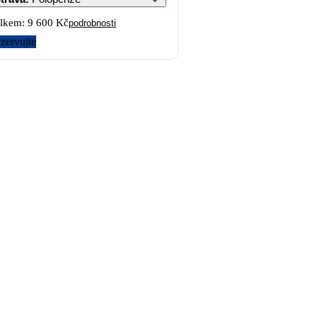
lkem:
9 600 Kč
podrobnosti
zervujte