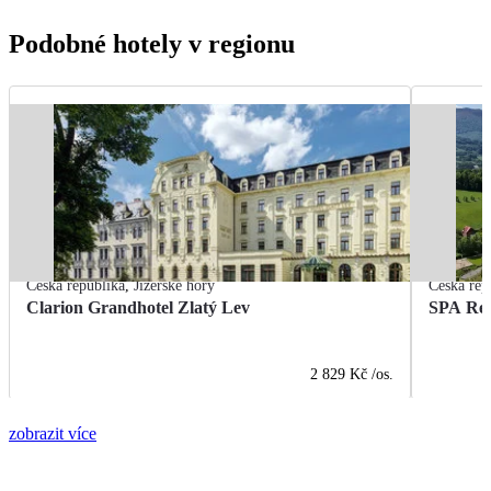
Podobné hotely v regionu
Česká republika
,
Jizerské hory
Česká rep
Clarion Grandhotel Zlatý Lev
SPA Res
2 829 Kč
/os.
zobrazit více