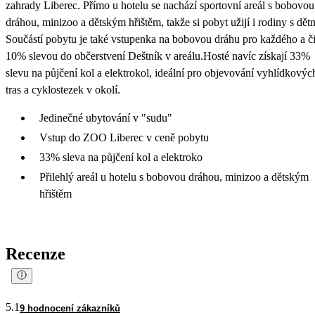
zahrady Liberec. Přímo u hotelu se nachází sportovní areál s bobovou
dráhou, minizoo a dětským hřištěm, takže si pobyt užijí i rodiny s dět
Součástí pobytu je také vstupenka na bobovou dráhu pro každého a či
10% slevou do občerstvení Deštník v areálu.Hosté navíc získají 33%
slevu na půjčení kol a elektrokol, ideální pro objevování vyhlídkovýc
tras a cyklostezek v okolí.
Jedinečné ubytování v "sudu"
Vstup do ZOO Liberec v ceně pobytu
33% sleva na půjčení kol a elektroko
Přilehlý areál u hotelu s bobovou dráhou, minizoo a dětským
hřištěm
Recenze
5.1
9 hodnocení zákazníků