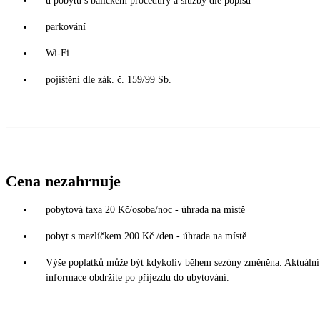
u pobytů s balíčkem procedury a služby dle popisu
parkování
Wi-Fi
pojištění dle zák. č. 159/99 Sb.
Cena nezahrnuje
pobytová taxa 20 Kč/osoba/noc - úhrada na místě
pobyt s mazlíčkem 200 Kč /den - úhrada na místě
Výše poplatků může být kdykoliv během sezóny změněna. Aktuální
informace obdržíte po příjezdu do ubytování.