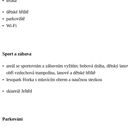
•
terasa
•
dětské hřiště
•
parkoviště
•
Wi-Fi
Sport a zábava
•
areál se sportovním a zábavním vyžitím: bobová dráha, dětský lano
obří vzduchová trampolína, lanové a dětské hřiště
•
lesopark Horka s mluvícím obrem a naučnou stezkou
•
skiareál Ještěd
Parkování