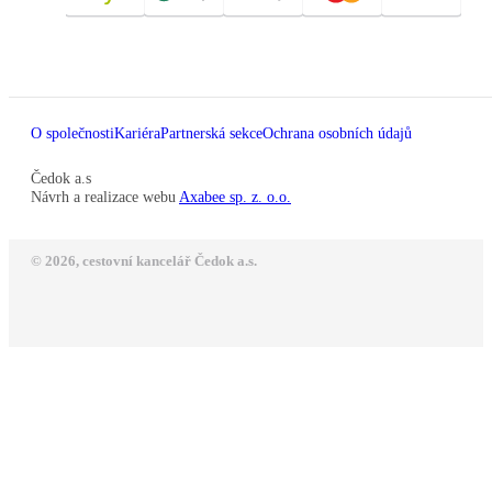
O společnosti
Kariéra
Partnerská sekce
Ochrana osobních údajů
Čedok a.s
Návrh a realizace webu
Axabee sp. z. o.o.
© 2026, cestovní kancelář Čedok a.s.