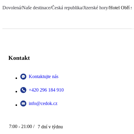
Dovolená
/
Naše destinace
/
Česká republika
/
Jizerské hory
/
Hotel Obří s
Kontakt
Kontaktujte nás
+420 296 184 910
info@cedok.cz
7:00 - 21:00 /
7 dní v týdnu