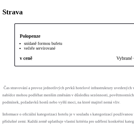
Strava
Polopenze
snídaně formou bufetu
večeře servírované
v ceně
Vybrané
Čas stravování a provoz jednotlivých prvků hotelové infrastruktury uvedených 
nabídce mohou podléhat menším změnám v důsledku sezónnosti, povětrnostních
podmínek, požadavků hostů nebo vyšší moci, na které majitel nemá vliv.
Informace o oficiální kategorizaci hotelu je v souladu s kategorizací používanou
příslušné zemi. Každá země uplatňuje vlastní kritéria pro udělení konkrétní kateg