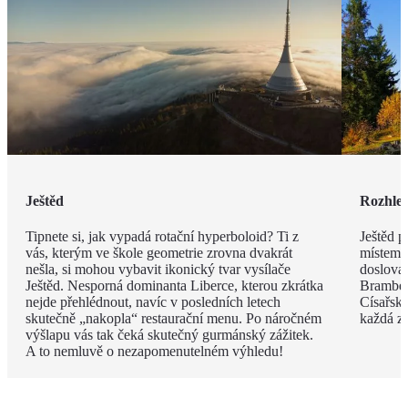
Ještěd
Rozhle
Tipnete si, jak vypadá rotační hyperboloid? Ti z
Ještěd 
vás, kterým ve škole geometrie zrovna dvakrát
místem J
nešla, si mohou vybavit ikonický tvar vysílače
doslova 
Ještěd. Nesporná dominanta Liberce, kterou zkrátka
Bramber
nejde přehlédnout, navíc v posledních letech
Císařský
skutečně „nakopla“ restaurační menu. Po náročném
každá ze
výšlapu vás tak čeká skutečný gurmánský zážitek.
A to nemluvě o nezapomenutelném výhledu!