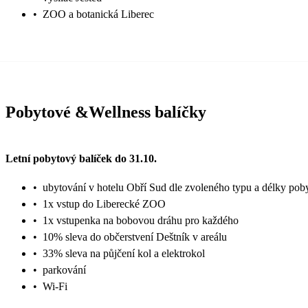
•
ZOO a botanická Liberec
Pobytové &Wellness balíčky
Letní pobytový balíček do 31.10.
•
ubytování v hotelu Obří Sud dle zvoleného typu a délky pob
•
1x vstup do Liberecké ZOO
•
1x vstupenka na bobovou dráhu pro každého
•
10% sleva do občerstvení Deštník v areálu
•
33% sleva na půjčení kol a elektrokol
•
parkování
•
Wi-Fi