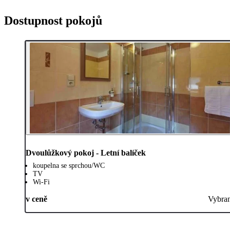
Dostupnost pokojů
Dvoulůžkový pokoj - Letní balíček
koupelna se sprchou/WC
TV
Wi-Fi
v ceně
Vybra