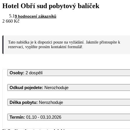
Hotel Obří sud pobytový balíček
5.1
9 hodnocení zákazníků
2 660 Kč
Tato nabídka je k dispozici pouze na vyžádání. Jakmile přistoupíte k
rezervaci, vyplňte prosím kontaktní formulář.
Osoby
:
2 dospělí
Odkud pojedete
:
Nerozhoduje
Délka pobytu
:
Nerozhoduje
Termín
:
01.10 - 03.10.2026
Říjen 2026