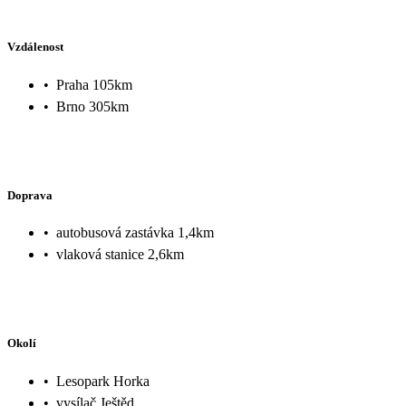
Vzdálenost
•
Praha 105km
•
Brno 305km
Doprava
•
autobusová zastávka 1,4km
•
vlaková stanice 2,6km
Okolí
•
Lesopark Horka
•
vysílač Ještěd