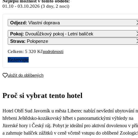
Nejlepší možnost v tomto období:
01.10
-
03.10.2026
(3 dny, 2 noci)
PO
ÚT
ST
ČT
PÁ
SO
NE
Odjezd
:
Vlastní doprava
1
2
3
4
Pokoj
:
Dvoulůžkový pokoj - Letní balíček
2 660
2 660
2 660
2 660
Strava
:
Polopenze
5
6
7
8
9
10
11
Celkem:
5 320 Kč
podrobnosti
2 660
2 660
2 660
2 660
2 660
2 660
Rezervujte
12
13
14
15
16
17
18
2 660
2 660
2 660
2 660
2 660
2 660
uložit do oblíbených
19
20
21
22
23
24
25
2 660
2 660
2 660
2 660
2 660
2 660
Proč si vybrat tento hotel
26
27
28
29
30
31
2 660
2 660
2 660
2 660
Hotel Obří Sud Javorník u města Liberec nabízí nevšední ubytování 
hřebeni Ještědsko-kozákovský hřbet s panoramatickými výhledy na
Jizerské hory i Český ráj. Pobyt je ideální pro aktivní dovolenou v př
a zahrnuje balíček zážitků v ceně včetně vstupu do oblíbené Zoologi