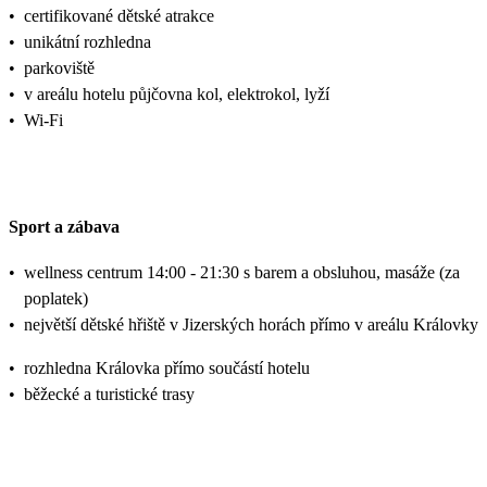
•
certifikované dětské atrakce
•
unikátní rozhledna
•
parkoviště
•
v areálu hotelu půjčovna kol, elektrokol, lyží
•
Wi-Fi
Sport a zábava
•
wellness centrum 14:00 - 21:30 s barem a obsluhou, masáže (za
poplatek)
•
největší dětské hřiště v Jizerských horách přímo v areálu Královky
•
rozhledna Královka přímo součástí hotelu
•
běžecké a turistické trasy