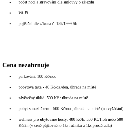
počet nocí a stravování dle smlouvy o zájezdu
Wi-Fi
pojištění dle zákona č. 159/1999 Sb.
Cena nezahrnuje
parkování: 100 Kč/noc
pobytová taxa - 40 Kč/os./den, úhrada na místě
závěrečný úklid: 500 Kč / úhrada na místě
pobyt s mazlíčkem - 500 Kč/noc, úhrada na místě (na vyžádání)
wellness pro ubytované hosty: 480 Kč/h, 530 Kč/1,5h nebo 580
Kč/2h (v ceně půjčovného 1ks ručníku a 1ks prostěradla)