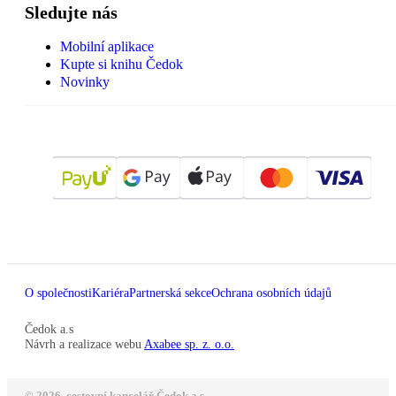
Sledujte nás
Mobilní aplikace
Kupte si knihu Čedok
Novinky
O společnosti
Kariéra
Partnerská sekce
Ochrana osobních údajů
Čedok a.s
Návrh a realizace webu
Axabee sp. z. o.o.
© 2026, cestovní kancelář Čedok a.s.