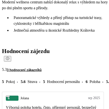
Moderní wellness centrum nabízí dokonalý relax s výhledem na hory
po dni plném sportu a přírody.
Panoramatické výhledy a přímý přístup na turistické trasy,
cyklostezky i běžkařskou magistrálu
Jedinečná atmosféra u ikonické Rozhledny Královka
Hodnocení zájezdu
5.3
3 hodnocení zákazníků
5
Pokoj
5.6
Strava
5
Hodnocení personálu
6
Poloha
5
srp 2025
6
Jolana
Výborná poloha hotelu, čisto, příjemný personál, bezpečný