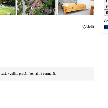
O
P
S
Ce
uložit
Re
rvaci, vyplňte prosím kontaktní formulář.