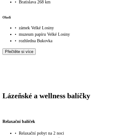
•
Bratislava 268 km
Okolí
•
zámek Velké Losiny
•
muzeum papíru Velké Losiny
•
rozhledna Bukovka
Přečtěte si více
Lázeňské a wellness balíčky
Relaxační balíček
•
Relaxační pobyt na 2 noci