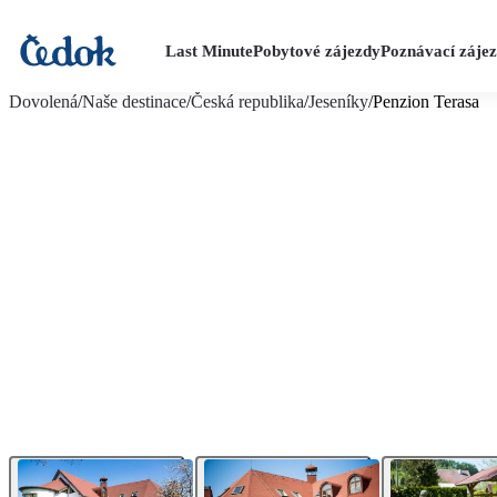
Last Minute
Pobytové zájezdy
Poznávací záje
více fotografií (8)
Dovolená
/
Naše destinace
/
Česká republika
/
Jeseníky
/
Penzion Terasa