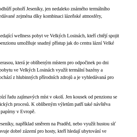
odhůří pohoří Jeseníky, jen nedaleko známého termálního
edávané zejména díky kombinaci lázeňské atmosféry,
dající wellness pobyt ve Velkých Losinách, kteří chtějí spojit
penzionu umožňuje snadný přístup jak do centra lázní Velké
terasou, která je oblíbeným místem pro odpočinek po dni
pobytu ve Velkých Losinách využít termální bazény a
chází z hlubinných přírodních zdrojů a je vyhledávaná pro
bízí řadu zajímavých míst v okolí. Jen kousek od penzionu se
ických procesů. K oblíbeným výletům patří také návštěva
í papírny v Evropě.
eseníky, například směrem na Praděd, nebo využít hustou síť
uje dobré zázemí pro hosty, kteří hledají ubytování ve