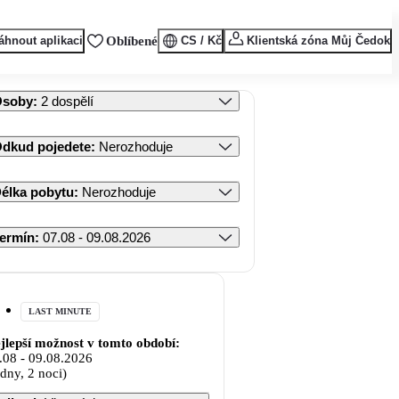
áhnout aplikaci
Oblíbené
CS / Kč
Klientská zóna Můj Čedok
Osoby
:
2 dospělí
dkud pojedete
:
Nerozhoduje
élka pobytu
:
Nerozhoduje
ermín
:
07.08 - 09.08.2026
LAST MINUTE
jlepší možnost v tomto období:
.08
-
09.08.2026
 dny, 2 noci)