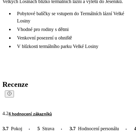
Velkých Losinách blízko termálních lázní a výletů do Jeseníků.
Pobytové balíčky se vstupem do Termálních lázní Velké
Losiny
Vhodné pro rodiny s dětmi
Venkovní posezení u ohniště
V blízkosti termálního parku Velké Losiny
Recenze
4.2
4 hodnocení zákazníků
3.7
Pokoj
5
Strava
3.7
Hodnocení personálu