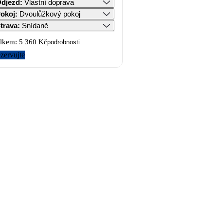
djezd
:
Vlastní doprava
okoj
:
Dvoulůžkový pokoj
trava
:
Snídaně
lkem:
5 360 Kč
podrobnosti
zervujte