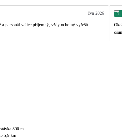
čvn 2026
4
Igo
ré a personál velice příjemný, vždy ochotný vyřešit
Okolí velmi pě
ošuntělý.
astávka 890 m
ce 5,9 km