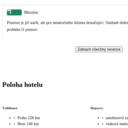
4
Miroslav
Penzion je již starší, ale pro nenáročného klienta dostačující. Snídaně dob
problém či pomoci.
Zobrazit všechny recenze
Poloha hotelu
Vzdálenost
Doprava
•
Praha 228 km
•
autobusová z
•
Brno 146 km
•
vlaková stani