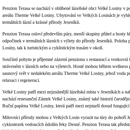
Penzion Terasa se nachází v oblíbené lázeňské obci Velké Losiny v p
areálu Therme Velké Losiny. Ubytování ve Velkých Losinách je vyhl
termálních lázní a krásné přírody Jeseníků.
Penzion Terasa osloví především páry, menší skupiny přátel a hosty hle
odpočinek v termálních lázních s výlety do přírody Jeseníků. Poloha 
Losiny, tak k turistickým a cyklistickým trasám v okolí.
Součástí pobytu je příjemné zázemí penzionu s restaurací a venkovní 
stráveném v lázních nebo na výletech. Hosté mohou během wellness 
saunový svět v nedalekém areálu Therme Velké Losiny, jehož voda po
relaxaci i regeneraci.
Velké Losiny patří mezi nejznámější lázeňská místa v Jeseníkách a na
nachází renesanční Zámek Velké Losiny, známý také historií čarodějn
Ruční papírna Velké Losiny, která patří mezi nejstarší dosud fungujíc
Milovníci přírody mohou z Velkých Losin vyrazit na túry do pohoří J
cyklostezek vedoucích údolím řeky Desné. Penzion Terasa tak představ