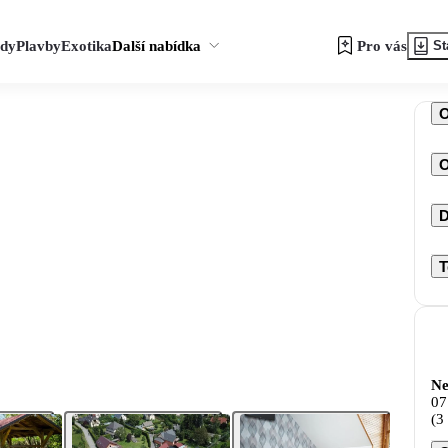
zdy
Plavby
Exotika
Další nabídka
Pro vás
St
O
D
T
Ne
07
(3