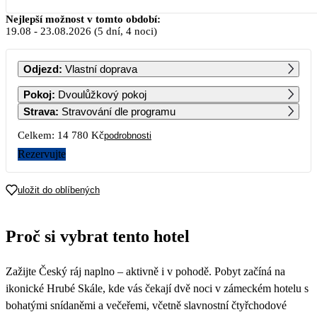
Srpen 2026
Nejlepší možnost v tomto období:
19.08
-
23.08.2026
(5 dní, 4 noci)
PO
ÚT
ST
ČT
PÁ
SO
NE
Odjezd
:
Vlastní doprava
1
2
Pokoj
:
Dvoulůžkový pokoj
Strava
:
Stravování dle programu
3
4
5
6
7
8
9
Celkem:
14 780 Kč
podrobnosti
Rezervujte
10
11
12
13
14
15
16
uložit do oblíbených
17
18
19
20
21
22
23
7 390
Proč si vybrat tento hotel
24
25
26
27
28
29
30
7 390
Zažijte Český ráj naplno – aktivně i v pohodě. Pobyt začíná na
31
ikonické Hrubé Skále, kde vás čekají dvě noci v zámeckém hotelu s
bohatými snídaněmi a večeřemi, včetně slavnostní čtyřchodové