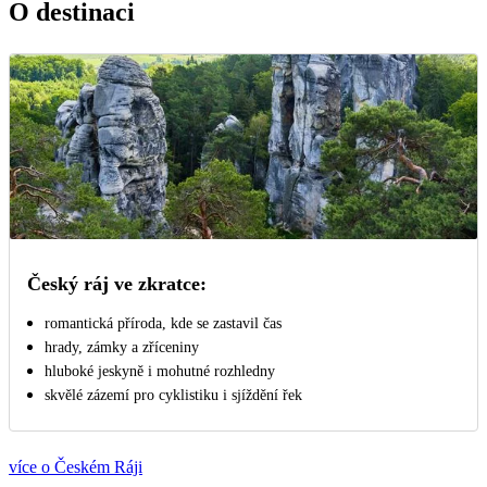
O destinaci
Český ráj ve zkratce:
romantická příroda, kde se zastavil čas
hrady, zámky a zříceniny
hluboké jeskyně i mohutné rozhledny
skvělé zázemí pro cyklistiku i sjíždění řek
více o Českém Ráji