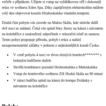
večeře s přípitkem. Užijete si vstup na vyhlídkovou věž i dokonalý
relax ve wellness Eden Spa. Díky zapůjčeným elektrokolům můžete
celý den objevovat kouzlo Hruboskalska vlastním tempem.
Druhá část pobytu vás zavede na Malou Skálu, kde strávíte další
dvě noci se snídaní. Čeká vás splutí řeky Jizery na kánoi s návratem
na koloběžce a zasloužený odpočinek v relaxační zóně se saunou.
Tento pobyt propojuje přírodu, pohyb i relax a nabízí
nezapomenutelné zážitky v jednom z nejkrásnějších koutů Česka.
V ceně pobytu 4 noci ve dvou různých hotelech****/*** s
bohatým balíčkem služeb
Skvělá kombinace poznání Hruboskalska a Maloskalska
Vstup do hotelového wellness ZH Hrubá Skála na 90 minut
V rámci balíčku splutí na kánoi do kempu Dolánky s
návratem na koloběžce