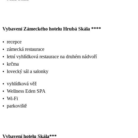
Vybavení Zámeckého hotelu Hrubá Skála ****
•
recepce
•
zámecká restaurace
•
letní vyhlídková restaurace na druhém nádvoří
•
krčma
•
lovecký sál a salonky
•
vyhlídková věž
•
Wellness Eden SPA
•
Wi-Fi
•
parkoviště
Vybavení hotelu Skála***