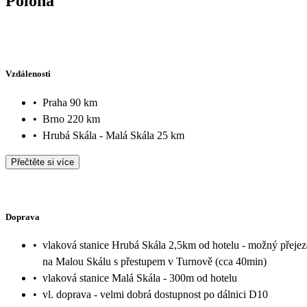
Poloha
Vzdálenosti
•
Praha 90 km
•
Brno 220 km
•
Hrubá Skála - Malá Skála 25 km
Přečtěte si více
Doprava
•
vlaková stanice Hrubá Skála 2,5km od hotelu - možný přeje
na Malou Skálu s přestupem v Turnově (cca 40min)
•
vlaková stanice Malá Skála - 300m od hotelu
•
vl. doprava - velmi dobrá dostupnost po dálnici D10