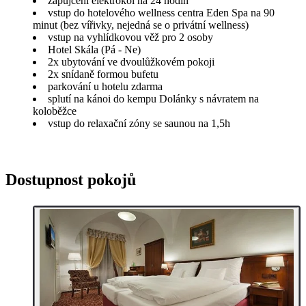
zapůjčení elektrokol na 24 hodin
vstup do hotelového wellness centra Eden Spa na 90
minut (bez vířivky, nejedná se o privátní wellness)
vstup na vyhlídkovou věž pro 2 osoby
Hotel Skála (Pá - Ne)
2x ubytování ve dvoulůžkovém pokoji
2x snídaně formou bufetu
parkování u hotelu zdarma
splutí na kánoi do kempu Dolánky s návratem na
koloběžce
vstup do relaxační zóny se saunou na 1,5h
Dostupnost pokojů