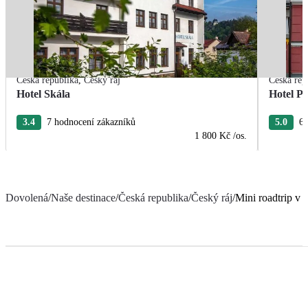
Česká republika
,
Český ráj
Česká rep
Hotel Skála
Hotel Po
3.4
7 hodnocení zákazníků
5.0
6 
1 800 Kč
/os.
Dovolená
/
Naše destinace
/
Česká republika
/
Český ráj
/
Mini roadtrip v 