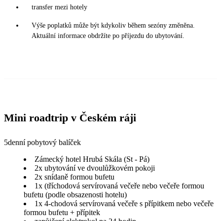
transfer mezi hotely
Výše poplatků může být kdykoliv během sezóny změněna.
Aktuální informace obdržíte po příjezdu do ubytování.
Mini roadtrip v Českém ráji
5denní pobytový balíček
Zámecký hotel Hrubá Skála (St - Pá)
2x ubytování ve dvoulůžkovém pokoji
2x snídaně formou bufetu
1x (tříchodová servírovaná večeře nebo večeře formou
bufetu (podle obsazenosti hotelu)
1x 4-chodová servírovaná večeře s přípitkem nebo večeře
formou bufetu + přípitek