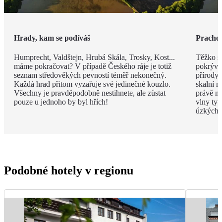
Hrady, kam se podíváš
Prachov
Humprecht, Valdštejn, Hrubá Skála, Trosky, Kost...
Těžko si
máme pokračovat? V případě Českého ráje je totiž
pokrýva
seznam středověkých pevností téměř nekonečný.
přírody 
Každá hrad přitom vyzařuje své jedinečné kouzlo.
skalní m
Všechny je pravděpodobně nestihnete, ale zůstat
právě n
pouze u jednoho by byl hřích!
vlny tyt
úzkých 
Podobné hotely v regionu