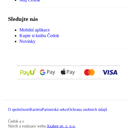
Sledujte nás
Mobilní aplikace
Kupte si knihu Čedok
Novinky
O společnosti
Kariéra
Partnerská sekce
Ochrana osobních údajů
Čedok a.s
Návrh a realizace webu
Axabee sp. z. o.o.