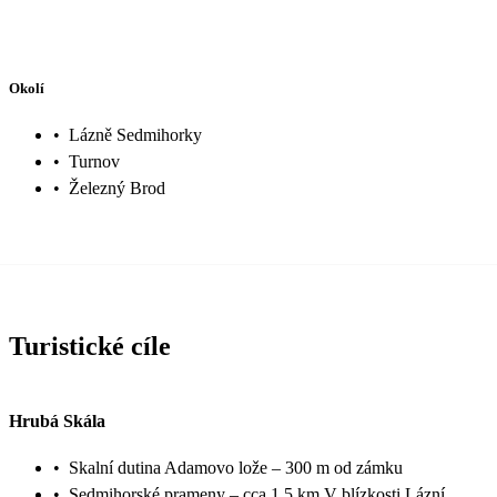
Okolí
•
Lázně Sedmihorky
•
Turnov
•
Železný Brod
Turistické cíle
Hrubá Skála
•
Skalní dutina Adamovo lože – 300 m od zámku
•
Sedmihorské prameny – cca 1,5 km V blízkosti Lázní