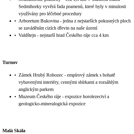
Sedmihorky vyvěrá řada pramenů, které byly v minulosti
využívány pro léčebné procedury
•
Arboretum Bukovina - jedna z nejstarších pokusných ploch
se zaváděním cizích dřevin na naše území
•
Valdštejn - nejstarší hrad Českého ráje cca 4 km
Turnov
•
Zámek Hrubý Rohozec - empírový zámek s bohatě
vybavenými interiéry, cennými sbírkami a rozsáhlým
anglickým parkem
•
Muzeum Českého ráje - expozice horolezectví a
geologicko-mineralogická expozice
Malá Skála