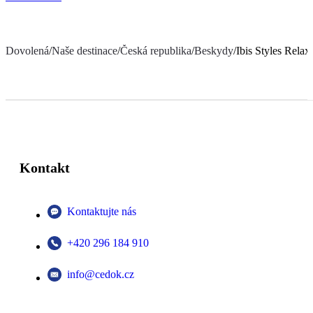
Dovolená
/
Naše destinace
/
Česká republika
/
Beskydy
/
Ibis Styles Rel
Kontakt
Kontaktujte nás
+420 296 184 910
info@cedok.cz