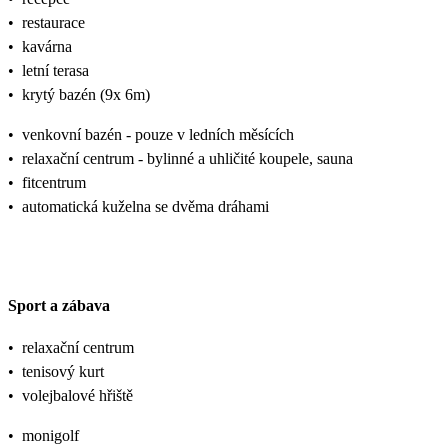
•
restaurace
•
kavárna
•
letní terasa
•
krytý bazén (9x 6m)
•
venkovní bazén - pouze v ledních měsících
•
relaxační centrum - bylinné a uhličité koupele, sauna
•
fitcentrum
•
automatická kuželna se dvěma dráhami
Sport a zábava
•
relaxační centrum
•
tenisový kurt
•
volejbalové hřiště
•
monigolf