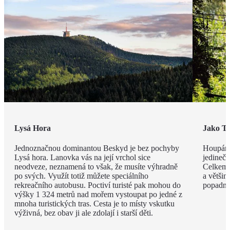
Lysá Hora
Jako T
Jednoznačnou dominantou Beskyd je bez pochyby
Houpání,
Lysá hora. Lanovka vás na její vrchol sice
jedineč
neodveze, neznamená to však, že musíte výhradně
Celkem 
po svých. Využít totiž můžete speciálního
a většin
rekreačního autobusu. Poctiví turisté pak mohou do
popadnět
výšky 1 324 metrů nad mořem vystoupat po jedné z
mnoha turistických tras. Cesta je to místy vskutku
výživná, bez obav ji ale zdolají i starší děti.