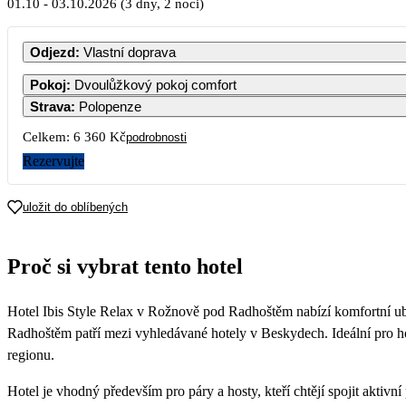
01.10
-
03.10.2026
(3 dny, 2 noci)
Odjezd
:
Vlastní doprava
Pokoj
:
Dvoulůžkový pokoj comfort
Strava
:
Polopenze
Celkem:
6 360 Kč
podrobnosti
Rezervujte
uložit do oblíbených
Proč si vybrat tento hotel
Hotel Ibis Style Relax v Rožnově pod Radhoštěm nabízí komfortní ub
Radhoštěm patří mezi vyhledávané hotely v Beskydech. Ideální pro ho
regionu.
Hotel je vhodný především pro páry a hosty, kteří chtějí spojit aktiv