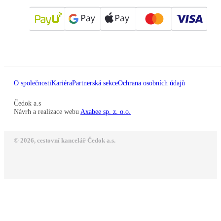
O společnosti
Kariéra
Partnerská sekce
Ochrana osobních údajů
Čedok a.s
Návrh a realizace webu
Axabee sp. z. o.o.
© 2026, cestovní kancelář Čedok a.s.