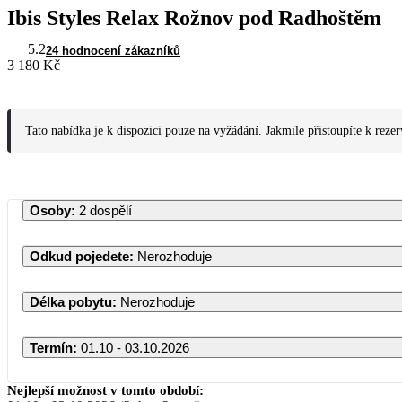
Ibis Styles Relax Rožnov pod Radhoštěm
5.2
24 hodnocení zákazníků
3 180 Kč
Tato nabídka je k dispozici pouze na vyžádání. Jakmile přistoupíte k reze
Osoby
:
2 dospělí
Odkud pojedete
:
Nerozhoduje
Délka pobytu
:
Nerozhoduje
Termín
:
01.10 - 03.10.2026
Nejlepší možnost v tomto období: