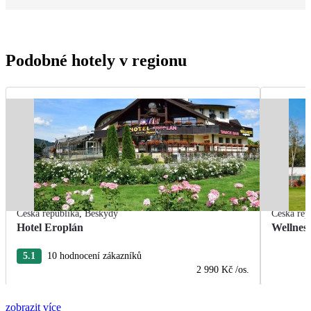
Podobné hotely v regionu
Česká republika
,
Beskydy
Česká rep
Hotel Eroplán
Wellness
5.1
10 hodnocení zákazníků
2 990 Kč
/os.
zobrazit více