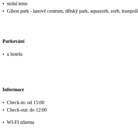
•
stolní tenis
•
Gibon park - lanové centrum, dětský park, aquazorb, zorb, trampolí
Parkování
•
u hotelu
Informace
•
Check-in: od 15:00
•
Check-out: do 12:00
•
WI-FI zdarma