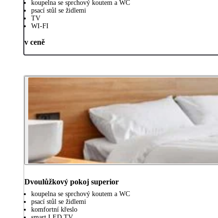
koupelna se sprchový koutem a WC
psací stůl se židlemi
TV
WI-FI
v ceně
Dvoulůžkový pokoj superior
koupelna se sprchový koutem a WC
psací stůl se židlemi
komfortní křeslo
smart LED TV