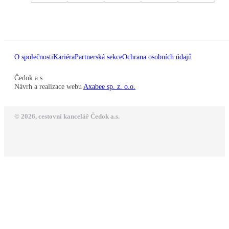
O společnosti
Kariéra
Partnerská sekce
Ochrana osobních údajů
Čedok a.s
Návrh a realizace webu
Axabee sp. z. o.o.
© 2026, cestovní kancelář Čedok a.s.