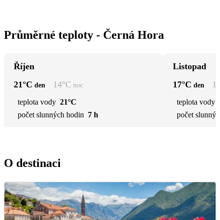
Průměrné teploty - Černá Hora
Říjen
Listopad
21
°C
14
°C
17
°C
1
den
noc
den
teplota vody
21°C
teplota vody
počet slunných hodin
7 h
počet slunnýc
O destinaci