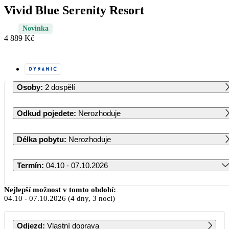
Vivid Blue Serenity Resort
Novinka
4 889 Kč
Osoby
:
2 dospělí
Odkud pojedete
:
Nerozhoduje
Délka pobytu
:
Nerozhoduje
Termín
:
04.10 - 07.10.2026
Říjen 2026
Nejlepší možnost v tomto období:
04.10
-
07.10.2026
(4 dny, 3 noci)
PO
ÚT
ST
ČT
PÁ
SO
NE
Odjezd
:
Vlastní doprava