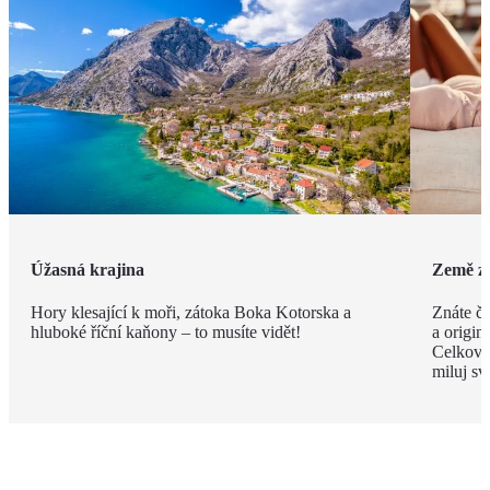
Úžasná krajina
Země z
Hory klesající k moři, zátoka Boka Kotorska a
Znáte č
hluboké říční kaňony – to musíte vidět!
a origin
Celkovým
miluj sv