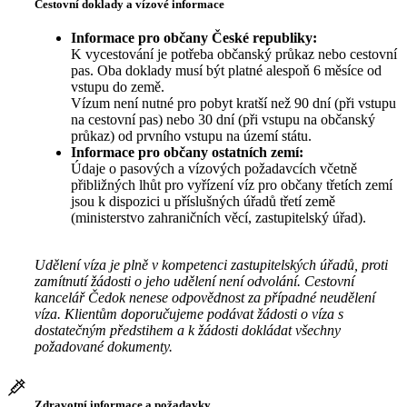
Cestovní doklady a vízové informace
Informace pro občany České republiky:
K vycestování je potřeba občanský průkaz nebo cestovní
pas. Oba doklady musí být platné alespoň 6 měsíce od
vstupu do země.
Vízum není nutné pro pobyt kratší než 90 dní (při vstupu
na cestovní pas) nebo 30 dní (při vstupu na občanský
průkaz) od prvního vstupu na území státu.
Informace pro občany ostatních zemí:
Údaje o pasových a vízových požadavcích včetně
přibližných lhůt pro vyřízení víz pro občany třetích zemí
jsou k dispozici u příslušných úřadů třetí země
(ministerstvo zahraničních věcí, zastupitelský úřad).
Udělení víza je plně v kompetenci zastupitelských úřadů, proti
zamítnutí žádosti o jeho udělení není odvolání. Cestovní
kancelář Čedok nenese odpovědnost za případné neudělení
víza. Klientům doporučujeme podávat žádosti o víza s
dostatečným předstihem a k žádosti dokládat všechny
požadované dokumenty.
Zdravotní informace a požadavky