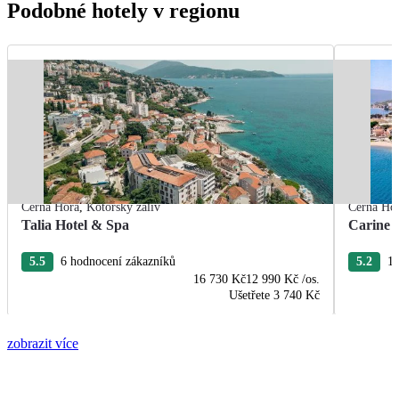
Podobné hotely v regionu
Černá Hora
,
Kotorský záliv
Černá Ho
Talia Hotel & Spa
Carine H
5.5
6 hodnocení zákazníků
5.2
10
16 730 Kč
12 990 Kč
/os.
Ušetřete
3 740 Kč
zobrazit více