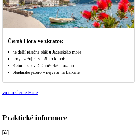
Černá Hora ve zkratce:
nejdelší písečná pláž u Jaderského moře
hory svažující se přímo k moři
Kotor – opevněné městské muzeum
Skadarské jezero – největší na Balkáně
více o Černé Hoře
Praktické informace