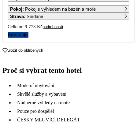
1
2
3
4
Pokoj
:
Pokoj s výhledem na bazén a moře
4 889
Strava
:
Snídaně
5
6
7
8
9
10
11
Celkem:
9 778 Kč
podrobnosti
4 889
5 989
5 989
5 989
4 889
4 889
4 889
Rezervujte
12
13
14
15
16
17
18
4 889
4 889
4 889
4 889
4 889
4 889
4 889
uložit do oblíbených
19
20
21
22
23
24
25
4 889
4 889
4 889
4 889
4 889
4 889
4 889
Proč si vybrat tento hotel
26
27
28
29
30
31
4 889
4 889
4 889
Moderní ubytování
Skvělé služby a vybavení
Nádherné výhledy na moře
Pouze pro dospělé!
ČESKY MLUVÍCÍ DELEGÁT