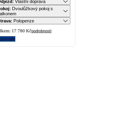
djezd
:
Vlastní doprava
okoj
:
Dvoulůžkový pokoj s
alkonem
trava
:
Polopenze
lkem:
17 780 Kč
podrobnosti
zervujte