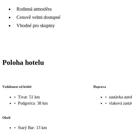
Rodinná atmosféra
Cenově velmi dostupné
Vhodné pro skupiny
Poloha hotelu
Vzdálenost od letiště
Doprava
•
Tivat: 51 km
•
zastávka aut
•
Podgorica: 38 km
•
vlaková zast
Okolí
•
Starý Bar: 13 km