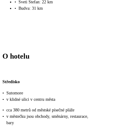
•
Sveti Stefan: 22 km
•
Budva: 31 km
O hotelu
Středisko
•
Sutomore
•
v klidné ulici v centru města
•
cca 380 metrů od městské písečné pláže
•
v městečku jsou obchody, směnárny, restaurace,
bary