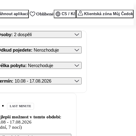
áhnout aplikaci
Oblíbené
CS / Kč
Klientská zóna Můj Čedok
Osoby
:
2 dospělí
dkud pojedete
:
Nerozhoduje
élka pobytu
:
Nerozhoduje
ermín
:
10.08 - 17.08.2026
LAST MINUTE
jlepší možnost v tomto období:
.08
-
17.08.2026
 dní, 7 nocí)