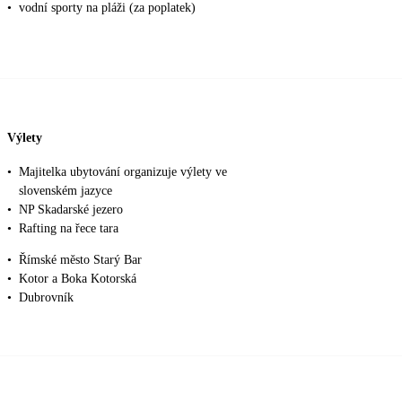
•
vodní sporty na pláži (za poplatek)
Výlety
•
Majitelka ubytování organizuje výlety ve
slovenském jazyce
•
NP Skadarské jezero
•
Rafting na řece tara
•
Římské město Starý Bar
•
Kotor a Boka Kotorská
•
Dubrovník