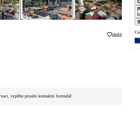
O
P
b
S
Ce
uložit
Re
rvaci, vyplňte prosím kontaktní formulář.