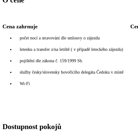
O ceně
Cena zahrnuje
Ce
počet nocí a stravování dle smlouvy o zájezdu
letenku a transfer z/na letiště ( v případě leteckého zájezdu)
pojištění dle zákona č. 159/1999 Sb.
služby česky/slovensky hovořícího delegáta Čedoku v místě
Wi-Fi
Dostupnost pokojů