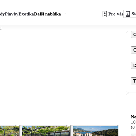
zdy
Plavby
Exotika
Další nabídka
Pro vás
St
a
O
D
T
Ne
10
(8