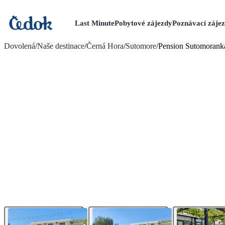
Last Minute
Pobytové zájezdy
Poznávací záje
více fotografií (13)
Dovolená
/
Naše destinace
/
Černá Hora
/
Sutomore
/
Pension Sutomorank